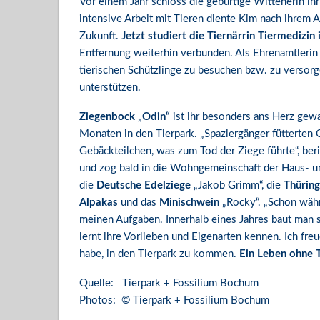
Vor einem Jahr schloss die gebürtige Wittenerin ih
intensive Arbeit mit Tieren diente Kim nach ihrem A
Zukunft.
Jetzt studiert die Tiernärrin Tiermedizin
Entfernung weiterhin verbunden. Als Ehrenamtleri
tierischen Schützlinge zu besuchen bzw. zu versor
unterstützen.
Ziegenbock „Odin“
ist ihr besonders ans Herz gew
Monaten in den Tierpark. „Spaziergänger fütterten 
Gebäckteilchen, was zum Tod der Ziege führte“, be
und zog bald in die Wohngemeinschaft der Haus- un
die
Deutsche Edelziege
„Jakob Grimm“, die
Thürin
Alpakas
und das
Minischwein
„Rocky“. „Schon währ
meinen Aufgaben. Innerhalb eines Jahres baut man s
lernt ihre Vorlieben und Eigenarten kennen. Ich fr
habe, in den Tierpark zu kommen.
Ein Leben ohne T
Quelle: Tierpark + Fossilium Bochum
Photos: © Tierpark + Fossilium Bochum