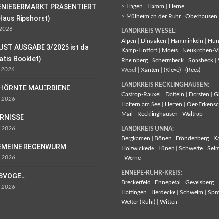
ENIEßERMARKT PRÄSENTIERT
>
Hagen
|
Hamm
|
Herne
>
Mülheim an der Ruhr
|
Oberhausen
Haus Ripshorst)
 2026
LANDKREIS WESEL:
Alpen
|
Dinslaken
|
Hamminkeln
|
Hün
UST AUSGABE 3/2026 ist da
Kamp-Lintfort
|
Moers
|
Neukirchen-V
ratis Booklet)
Rheinberg
|
Schermbeck
|
Sonsbeck
|
l 2026
Wesel |
Xanten
|
(Kleve)
|
(Rees)
LANDKREIS RECKLINGHAUSEN:
EHÖRNTE MAUERBIENE
Castrop-Rauxel
|
Datteln
|
Dorsten
|
G
l 2026
Haltern am See
|
Herten
|
Oer-Erkensc
Marl
|
Recklinghausen
|
Waltrop
ORNISSE
l 2026
LANDKREIS UNNA:
Bergkamen
|
Bönen
|
Fröndenberg
|
K
EMEINE REGENWURM
Holzwickede
|
Lünen
|
Schwerte
|
Sel
l 2026
|
Werne
ENNEPE-RUHR-KREIS:
ISVOGEL
Breckerfeld
|
Ennepetal
|
Gevelsberg
l 2026
Hattingen
|
Herdecke
|
Schwelm
|
Spr
Wetter (Ruhr)
|
Witten