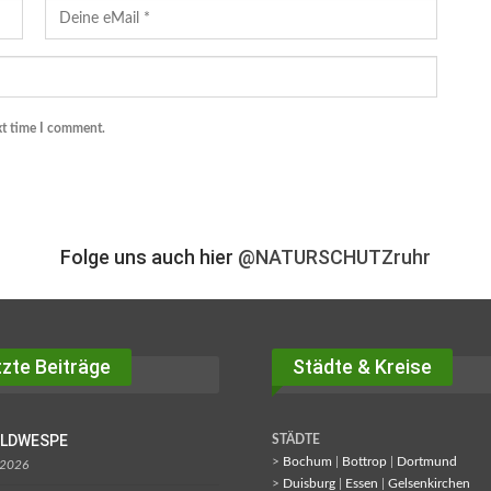
xt time I comment.
Folge uns auch hier
@NATURSCHUTZruhr
zte Beiträge
Städte & Kreise
OLDWESPE
STÄDTE
>
Bochum
|
Bottrop
|
Dortmund
 2026
>
Duisburg
|
Essen
|
Gelsenkirchen