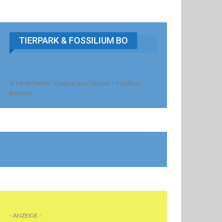
TIERPARK & FOSSILIUM BO
© MMB/Below | Eingang zum Tierpark + Fossilium
Bochum
- ANZEIGE -