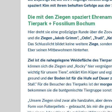
spaziert Kim mit ihrem behuften Gefolge aus der S
Die mit den Ziegen spaziert Ehrenam
Tierpark + Fossilium Bochum
Hier dreht sie eine großzügige Runde über die Zo
und die
Ziegen „Jakob Grimm“, „Odin“, „Trudi“, „K
Das Schlusslicht bildet keine weitere
Ziege
, sonde
Eber seinen Mitbewohnern hinterher.
Ziel ist die nahegelegene Weidefläche des Tierpa
können sich die Ziegen und „Rocky“ hier vergnügen
wichtig für unsere Tiere“, erklärt Kim Küper und ergä
gesund und
der Boden ist für die Hufe auf Dauer 
Stall.“ Für die Besucher des Tierparks ist der
morgen
bekommen sie die buntgemischte Tiergruppe sonst 
„Unsere Ziegen sind zwar alle handzahm, aber den
Form von Futterpellets – gebraucht, bis mir die ges