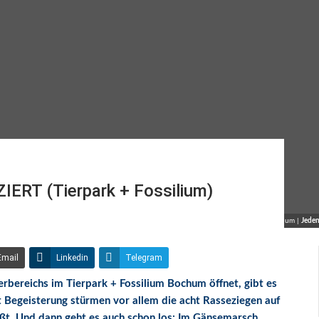
ERT (Tierpark + Fossilium)
© Tierpark Bochum |
Jeden
Email
Linkedin
Telegram
rbereichs im Tierpark + Fossilium Bochum öffnet, gibt es
t Begeisterung stürmen vor allem die acht Rasseziegen auf
grüßt. Und dann geht es auch schon los: Im Gänsemarsch