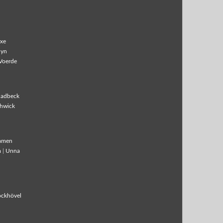
xe
lyn
Voerde
ladbeck
hwick
amen
m
|
Unna
ockhövel