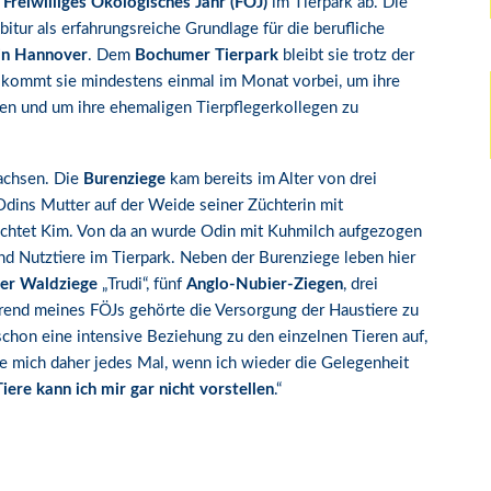
r
Freiwilliges Ökologisches Jahr (FÖJ)
im Tierpark ab. Die
bitur als erfahrungsreiche Grundlage für die berufliche
 in Hannover
. Dem
Bochumer Tierpark
bleibt sie trotz der
n kommt sie mindestens einmal im Monat vorbei, um ihre
gen und um ihre ehemaligen Tierpflegerkollegen zu
achsen. Die
Burenziege
kam bereits im Alter von drei
Odins Mutter auf der Weide seiner Züchterin mit
richtet Kim. Von da an wurde Odin mit Kuhmilch aufgezogen
d Nutztiere im Tierpark. Neben der Burenziege leben hier
ger Waldziege
„Trudi“, fünf
Anglo-Nubier-Ziegen
, drei
end meines FÖJs gehörte die Versorgung der Haustiere zu
chon eine intensive Beziehung zu den einzelnen Tieren auf,
eue mich daher jedes Mal, wenn ich wieder die Gelegenheit
iere kann ich mir gar nicht vorstellen
.“