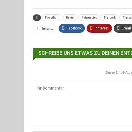
Fossilium
Revier
Ruhrgebiet
Tierpark
Tierp
Facebook
Pinterest
Email
Teilen...
Facebook Messenger
SCHREIBE UNS ETWAS ZU DEINEN ENT
Deine Email-Adres