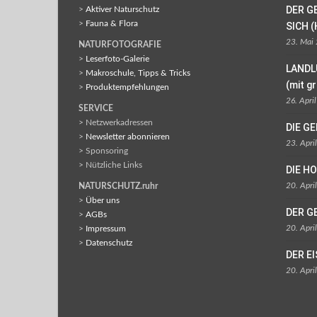
DER G
>
Aktiver Naturschutz
>
Fauna & Flora
SICH (
23. Mai
NATURFOTOGRAFIE
>
Leserfoto-Galerie
LANDL
>
Makroschule, Tipps & Tricks
(mit g
>
Produktempfehlungen
26. Apri
SERVICE
> Netzwerkadressen
DIE G
>
Newsletter abonnieren
23. Apri
> Sponsoring
> Nützliche Links
DIE H
20. Apri
NATURSCHUTZ.ruhr
>
Über uns
DER G
>
AGBs
20. Apri
>
Impressum
>
Datenschutz
DER E
20. Apri