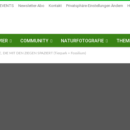
EVENTS
Newsletter-Abo
Kontakt
Privatsphäre-Einstellungen Ändern
H
IER
COMMUNITY
NATURFOTOGRAFIE
THEM
E, DIE MIT DEN ZIEGEN SPAZIERT (Tierpark + Fossilium)