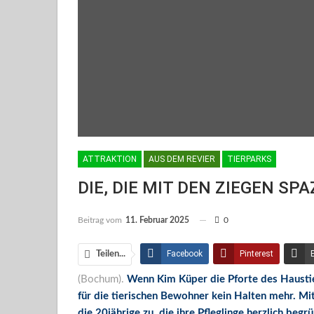
ATTRAKTION
AUS DEM REVIER
TIERPARKS
DIE, DIE MIT DEN ZIEGEN SPAZI
Beitrag vom
11. Februar 2025
0
Facebook
Pinterest
Teilen...
(Bochum).
Wenn Kim Küper die Pforte des Haustie
Facebook Messenger
für die tierischen Bewohner kein Halten mehr. Mi
die 20jährige zu, die ihre Pfleglinge herzlich be