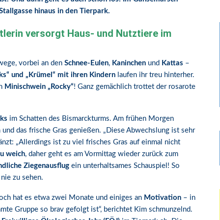
tallgasse hinaus in den Tierpark.
tlerin versorgt Haus- und Nutztiere im
owege, vorbei an den
Schnee-Eulen
,
Kaninchen
und
Kattas
–
eks“ und „Krümel“ mit ihren Kindern
laufen ihr treu hinterher.
rn
Minischwein „Rocky“
! Ganz gemächlich trottet der rosarote
rks
im Schatten des Bismarckturms. Am frühen Morgen
 und das frische Gras genießen. „Diese Abwechslung ist sehr
nzt: „Allerdings ist zu viel frisches Gras auf einmal nicht
zu weich
, daher geht es am Vormittag wieder zurück zum
dliche Ziegenausflug
ein unterhaltsames Schauspiel! So
nie zu sehen.
noch hat es etwa zwei Monate und einiges an
Motivation
– in
amte Gruppe so brav gefolgt ist“, berichtet Kim schmunzelnd.