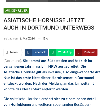
AUS DEM REVIER
ASIATISCHE HORNISSE JETZT
AUCH IN DORTMUND UNTERWEGS
Beitrag vom
2. Mai 2024
0
Facebook
WhatsApp
Pinterest
Teilen...
(Dortmund).
Sie kommt aus Südostasien und hat sich im
Email
Linkedin
Telegram
vergangenen Jahr massiv in NRW ausgebreitet. Die
Facebook Messenger
Asiatische Hornisse gilt als invasive, also eingewanderte Art.
Nun ist das erste Nest dieser Hornissenart in Dortmund
entdeckt worden. Nach der Meldung an das Umweltamt
konnte das Nest sofort entfernt werden.
Die Asiatische Hornisse
ernährt sich zu einem hohen Anteil
von Honigbienen
und weiteren sogenannten Bestäuber-