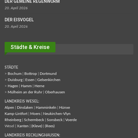
DER GEMEINE REGENWURM
20. April 2026
DER EISVOGEL
20. April 2026
Städte & Kreise
STÄDTE
>
Bochum
|
Bottrop
|
Dortmund
>
Duisburg
|
Essen
|
Gelsenkirchen
>
Hagen
|
Hamm
|
Herne
>
Mülheim an der Ruhr
|
Oberhausen
LANDKREIS WESEL:
Alpen
|
Dinslaken
|
Hamminkeln
|
Hünxe
Kamp-Lintfort
|
Moers
|
Neukirchen-Vlyn
Rheinberg
|
Schermbeck
|
Sonsbeck
|
Voerde
Wesel |
Xanten
|
(Kleve)
|
(Rees)
LANDKREIS RECKLINGHAUSEN: