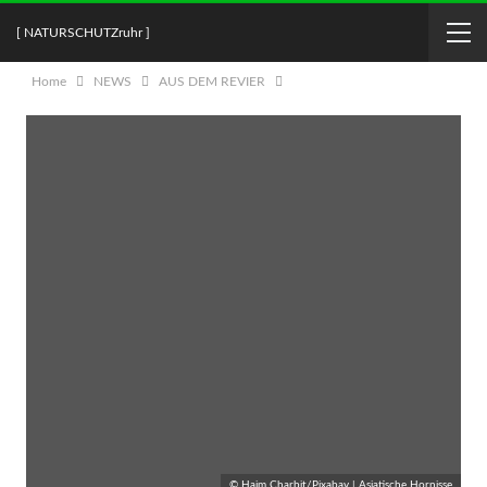
[ NATURSCHUTZruhr ]
Home
NEWS
AUS DEM REVIER
© Haim Charbit/Pixabay | Asiatische Hornisse