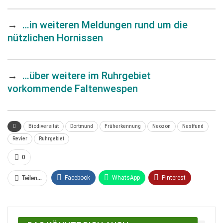
→
…in weiteren Meldungen rund um die
nützlichen Hornissen
→
…über weitere im Ruhrgebiet
vorkommende Faltenwespen
Biodiversität
Dortmund
Früherkennung
Neozon
Nestfund
Revier
Ruhrgebiet
0
Facebook
WhatsApp
Pinterest
Teilen...
Email
Linkedin
Telegram
Facebook Messenger