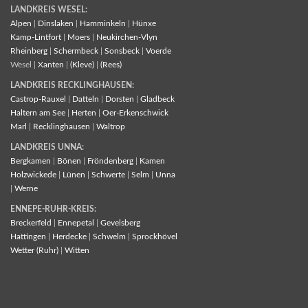
LANDKREIS WESEL:
Alpen
|
Dinslaken
|
Hamminkeln
|
Hünxe
Kamp-Lintfort
|
Moers
|
Neukirchen-Vlyn
Rheinberg
|
Schermbeck
|
Sonsbeck
|
Voerde
Wesel |
Xanten
|
(Kleve)
|
(Rees)
LANDKREIS RECKLINGHAUSEN:
Castrop-Rauxel
|
Datteln
|
Dorsten
|
Gladbeck
Haltern am See
|
Herten
|
Oer-Erkenschwick
Marl
|
Recklinghausen
|
Waltrop
LANDKREIS UNNA:
Bergkamen
|
Bönen
|
Fröndenberg
|
Kamen
Holzwickede
|
Lünen
|
Schwerte
|
Selm
|
Unna
|
Werne
ENNEPE-RUHR-KREIS:
Breckerfeld
|
Ennepetal
|
Gevelsberg
Hattingen
|
Herdecke
|
Schwelm
|
Sprockhövel
Wetter (Ruhr)
|
Witten