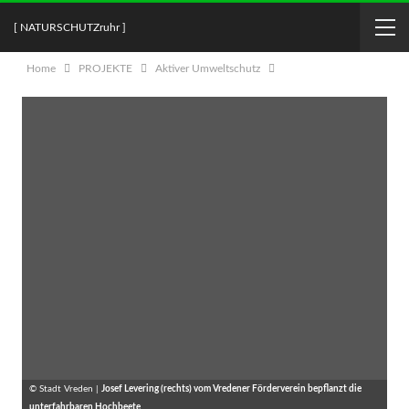
[ NATURSCHUTZruhr ]
Home
PROJEKTE
Aktiver Umweltschutz
© Stadt Vreden |
Josef Levering (rechts) vom Vredener Förderverein bepflanzt die
unterfahrbaren Hochbeete