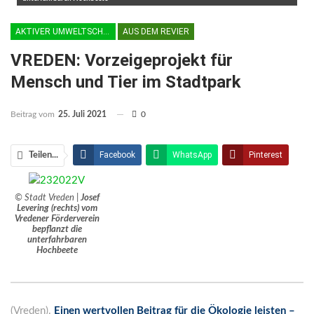
AKTIVER UMWELTSCHUTZ
AUS DEM REVIER
VREDEN: Vorzeigeprojekt für
Mensch und Tier im Stadtpark
Beitrag vom
25. Juli 2021
0
Facebook
WhatsApp
Pinterest
Teilen...
Email
Linkedin
Telegram
© Stadt Vreden |
Josef
Facebook Messenger
Levering (rechts) vom
Vredener Förderverein
bepflanzt die
unterfahrbaren
Hochbeete
(Vreden).
Einen wertvollen Beitrag für die Ökologie leisten –