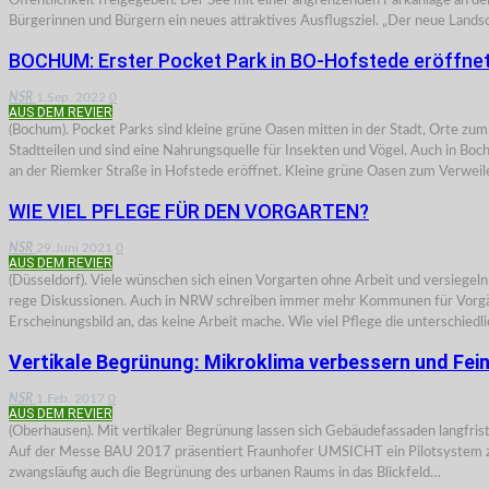
Öffentlichkeit freigegeben. Der See mit einer angrenzenden Parkanlage an
Bürgerinnen und Bürgern ein neues attraktives Ausflugsziel. „Der neue Lands
BOCHUM: Erster Pocket Park in BO-Hofstede eröffne
NSR
1.Sep. 2022
0
AUS DEM REVIER
(Bochum). Pocket Parks sind kleine grüne Oasen mitten in der Stadt, Orte z
Stadtteilen und sind eine Nahrungsquelle für Insekten und Vögel. Auch in B
an der Riemker Straße in Hofstede eröffnet. Kleine grüne Oasen zum Verwei
WIE VIEL PFLEGE FÜR DEN VORGARTEN?
NSR
29.Juni 2021
0
AUS DEM REVIER
(Düsseldorf). Viele wünschen sich einen Vorgarten ohne Arbeit und versiege
rege Diskussionen. Auch in NRW schreiben immer mehr Kommunen für Vorgärte
Erscheinungsbild an, das keine Arbeit mache. Wie viel Pflege die unterschied
Vertikale Begrünung: Mikroklima verbessern und Fei
NSR
1.Feb. 2017
0
AUS DEM REVIER
(Oberhausen). Mit vertikaler Begrünung lassen sich Gebäudefassaden langfrist
Auf der Messe BAU 2017 präsentiert Fraunhofer UMSICHT ein Pilotsystem zur 
zwangsläufig auch die Begrünung des urbanen Raums in das Blickfeld…