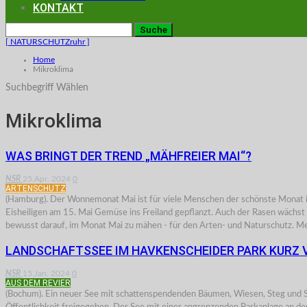
KONTAKT
[ NATURSCHUTZruhr ]
Home
Mikroklima
Suchbegriff Wählen
Mikroklima
WAS BRINGT DER TREND „MÄHFREIER MAI“?
NSR
25.Apr. 2024
0
ARTENSCHUTZ
(Hamburg). Der Wonnemonat Mai ist für viele Menschen der schönste Monat im 
Eisheiligen am 15. Mai Gemüse ins Freiland gepflanzt. Auch der Rasen wächst
bewusst darauf, im Monat Mai zu mähen - für den Arten- und Naturschutz. M
LANDSCHAFTSSEE IM HAVKENSCHEIDER PARK KURZ 
NSR
15.Jan. 2024
0
AUS DEM REVIER
(Bochum). Ein neuer See mit schattenspendenden Bäumen, Wiesen, Steg und Si