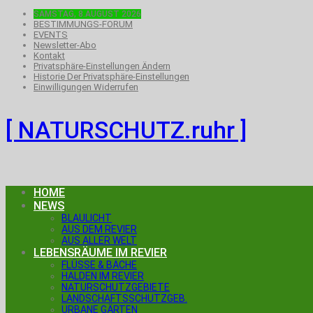
SAMSTAG, 8.AUGUST 2026
BESTIMMUNGS-FORUM
EVENTS
Newsletter-Abo
Kontakt
Privatsphäre-Einstellungen Ändern
Historie Der Privatsphäre-Einstellungen
Einwilligungen Widerrufen
[ NATURSCHUTZ.ruhr ]
HOME
NEWS
BLAULICHT
AUS DEM REVIER
AUS ALLER WELT
LEBENSRÄUME IM REVIER
FLÜSSE & BÄCHE
HALDEN IM REVIER
NATURSCHUTZGEBIETE
LANDSCHAFTSSCHUTZGEB.
URBANE GÄRTEN