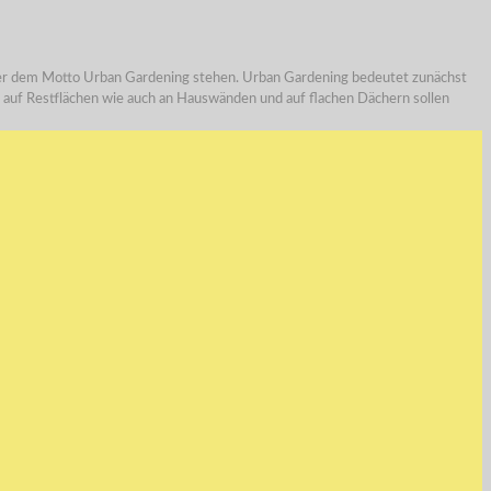
ter dem Motto Urban Gardening stehen. Urban Gardening bedeutet zunächst
nd auf Restflächen wie auch an Hauswänden und auf flachen Dächern sollen