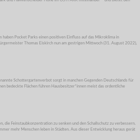
dmark und Havkenscheider Höhe im OSTPARK miteinander – und bietet den
haben Pocket Parks einen positiven Einfluss auf das Mikroklima in
bürgermeister Thomas Eiskirch nun am gestrigen Mittwoch (31. August 2022),
ogenannte Schottergartenverbot sorgt in manchen Gegenden Deutschlands für
en bedeckte Flächen führen Hausbesitzer*innen meist das ordentliche
en, die Feinstaubkonzentration zu senken und den Schallschutz zu verbessern.
 Immer mehr Menschen leben in Städten. Aus dieser Entwicklung heraus gerät