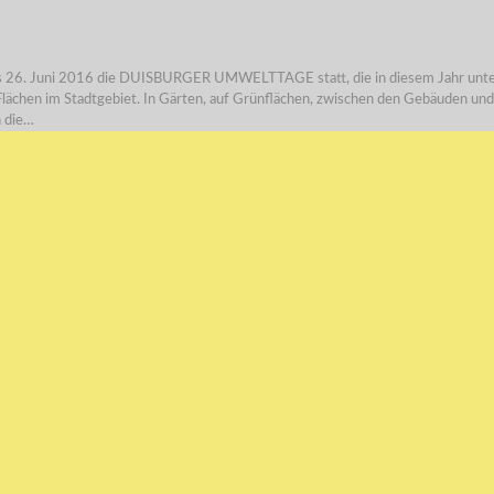
. bis 26. Juni 2016 die DUISBURGER UMWELTTAGE statt, die in diesem Jahr un
en Flächen im Stadtgebiet. In Gärten, auf Grünflächen, zwischen den Gebäuden u
n die…