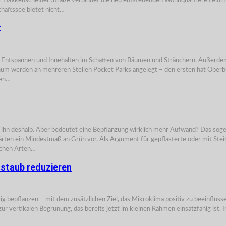
 der Havkenscheider Straße verbindet die neu entstehenden Wohnquartiere Fel
chaftssee bietet nicht…
t
um Entspannen und Innehalten im Schatten von Bäumen und Sträuchern. Außerdem 
ochum werden an mehreren Stellen Pocket Parks angelegt – den ersten hat Ober
len…
ln ihn deshalb. Aber bedeutet eine Bepflanzung wirklich mehr Aufwand? Das s
n ein Mindestmaß an Grün vor. Als Argument für gepflasterte oder mit Stein
lichen Arten…
nstaub reduzieren
ig bepflanzen – mit dem zusätzlichen Ziel, das Mikroklima positiv zu beeinfluss
vertikalen Begrünung, das bereits jetzt im kleinen Rahmen einsatzfähig ist.