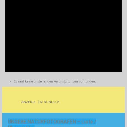
Es sind keine anstehenden Veranstaltungen vorhanden.
- ANZEIGE - | © BUND e.V.
UNSERE NATURFOTOGRAFEN – Liste /