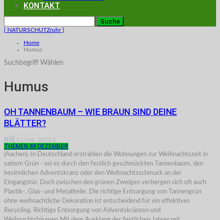
KONTAKT
[ NATURSCHUTZruhr ]
Home
Humus
Suchbegriff Wählen
Humus
OH TANNENBAUM – WIE BRAUN SIND DEINE
BLÄTTER?
NSR
21.Dez. 2023
0
THEMEN IM DEZEMBER
(Aachen). In Deutschland erstrahlen die Wohnungen zur Weihnachtszeit in
sattem Grün - sei es durch den festlich geschmückten Tannenbaum, den
besinnlichen Adventskranz oder den Weihnachtsschmuck an der
Eingangstür. Doch zwischen den grünen Zweigen verbergen sich oft auch
Plastik-, Glas- und Metallteile. Die richtige Entsorgung von Tannengrün
ohne weihnachtliche Dekoration ist entscheidend für ein effektives
Recycling. Richtige Entsorgung von Adventskränzen und
Weihnachtsbäumen Mit dem Ausklang der festlichen Jahreszeit…