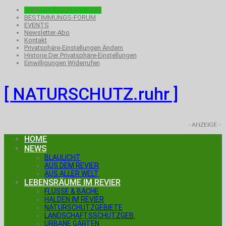
SONNTAG, 9.AUGUST 2026
BESTIMMUNGS-FORUM
EVENTS
Newsletter-Abo
Kontakt
Privatsphäre-Einstellungen Ändern
Historie Der Privatsphäre-Einstellungen
Einwilligungen Widerrufen
[ NATURSCHUTZ.ruhr ]
- ANZEIGE -
HOME
NEWS
BLAULICHT
AUS DEM REVIER
AUS ALLER WELT
LEBENSRÄUME IM REVIER
FLÜSSE & BÄCHE
HALDEN IM REVIER
NATURSCHUTZGEBIETE
LANDSCHAFTSSCHUTZGEB.
URBANE GÄRTEN