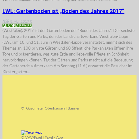
LWL: Gartenboden ist „Boden des Jahres 2017“
NSR
8.Mai 2017
0
AUS DEM REVIER
(Westfalen). 2017 ist der Gartenboden der "Boden des Jahres". Der sechste
Tag der Gärten und Parks, den der Landschaftsverband Westfalen-Lippe
(LWL) am 10. und 11. Juni in Westfalen-Lippe veranstaltet, nimmt sich des
Themas an. 100 private Gärten und 60 öffentliche Parkanlagen öffnen ihre
Tore und präsentieren, was gute Erde und liebevolle Pflege an Schönheit
hervorbringen können. Tag der Gärten und Parks macht auf die Bedeutung
der Gartenerde aufmerksam Am Sonntag (11.6.) erwartet die Besucher im
Klostergarten…
© Gasometer Oberhausen | Banner
© VVV-Texel | Texel - App