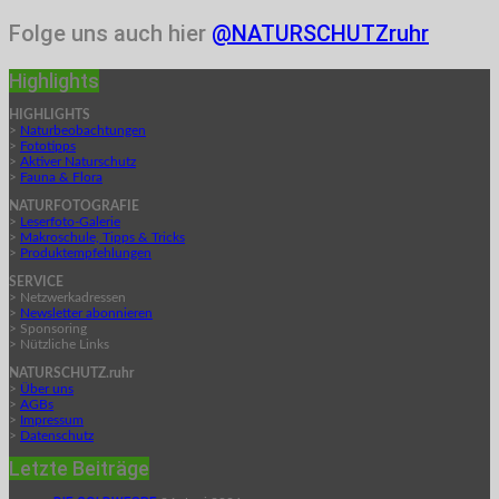
Folge uns auch hier
@NATURSCHUTZruhr
Highlights
HIGHLIGHTS
>
Naturbeobachtungen
>
Fototipps
>
Aktiver Naturschutz
>
Fauna & Flora
NATURFOTOGRAFIE
>
Leserfoto-Galerie
>
Makroschule, Tipps & Tricks
>
Produktempfehlungen
SERVICE
> Netzwerkadressen
>
Newsletter abonnieren
> Sponsoring
> Nützliche Links
NATURSCHUTZ.ruhr
>
Über uns
>
AGBs
>
Impressum
>
Datenschutz
Letzte Beiträge