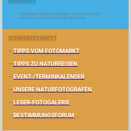
Übersicht –
© Hildegard Grygierek | Bläuling - Gesehen auf dem
Areal rund um Halde Lothringen (Bochum)
SCHWARZES BRETT
–
TIPPS VOM FOTOMARKT
–
TIPPS ZU NATURREISEN
–
EVENT-/TERMINKALENDER
–
UNSERE NATURFOTOGRAFEN
–
LESER-FOTOGALERIE
–
BESTIMMUNGSFORUM