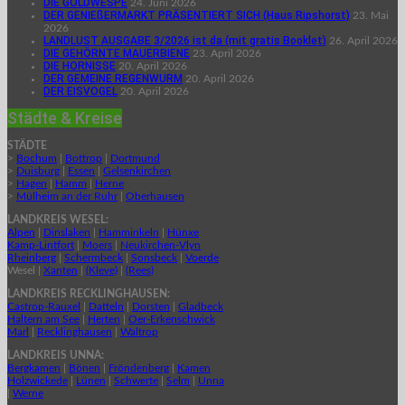
DIE GOLDWESPE
24. Juni 2026
DER GENIEßERMARKT PRÄSENTIERT SICH (Haus Ripshorst)
23. Mai
2026
LANDLUST AUSGABE 3/2026 ist da (mit gratis Booklet)
26. April 2026
DIE GEHÖRNTE MAUERBIENE
23. April 2026
DIE HORNISSE
20. April 2026
DER GEMEINE REGENWURM
20. April 2026
DER EISVOGEL
20. April 2026
Städte & Kreise
STÄDTE
>
Bochum
|
Bottrop
|
Dortmund
>
Duisburg
|
Essen
|
Gelsenkirchen
>
Hagen
|
Hamm
|
Herne
>
Mülheim an der Ruhr
|
Oberhausen
LANDKREIS WESEL:
Alpen
|
Dinslaken
|
Hamminkeln
|
Hünxe
Kamp-Lintfort
|
Moers
|
Neukirchen-Vlyn
Rheinberg
|
Schermbeck
|
Sonsbeck
|
Voerde
Wesel |
Xanten
|
(Kleve)
|
(Rees)
LANDKREIS RECKLINGHAUSEN:
Castrop-Rauxel
|
Datteln
|
Dorsten
|
Gladbeck
Haltern am See
|
Herten
|
Oer-Erkenschwick
Marl
|
Recklinghausen
|
Waltrop
LANDKREIS UNNA:
Bergkamen
|
Bönen
|
Fröndenberg
|
Kamen
Holzwickede
|
Lünen
|
Schwerte
|
Selm
|
Unna
|
Werne