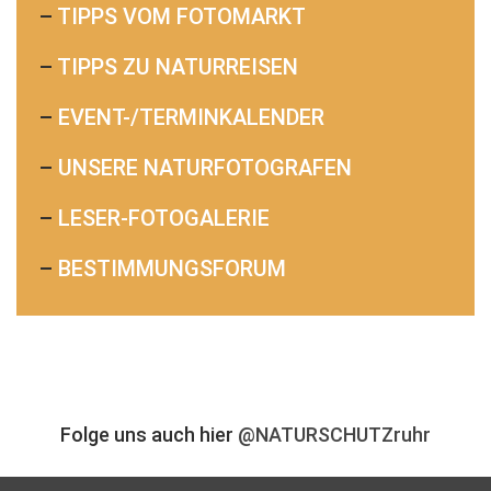
–
TIPPS VOM FOTOMARKT
–
TIPPS ZU NATURREISEN
–
EVENT-/TERMINKALENDER
–
UNSERE NATURFOTOGRAFEN
–
LESER-FOTOGALERIE
–
BESTIMMUNGSFORUM
Folge uns auch hier
@NATURSCHUTZruhr