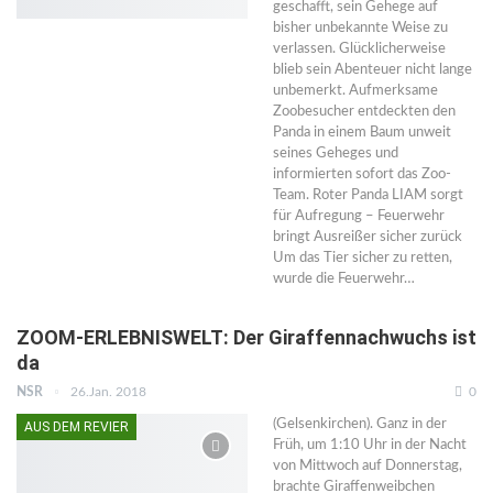
geschafft, sein Gehege auf
bisher unbekannte Weise zu
verlassen. Glücklicherweise
blieb sein Abenteuer nicht lange
unbemerkt. Aufmerksame
Zoobesucher entdeckten den
Panda in einem Baum unweit
seines Geheges und
informierten sofort das Zoo-
Team. Roter Panda LIAM sorgt
für Aufregung – Feuerwehr
bringt Ausreißer sicher zurück
Um das Tier sicher zu retten,
wurde die Feuerwehr…
ZOOM-ERLEBNISWELT: Der Giraffennachwuchs ist
da
NSR
26.Jan. 2018
0
(Gelsenkirchen). Ganz in der
AUS DEM REVIER
Früh, um 1:10 Uhr in der Nacht
von Mittwoch auf Donnerstag,
brachte Giraffenweibchen