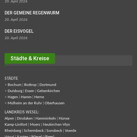
20. April 2026
DER GEMEINE REGENWURM
20. April 2026
DER EISVOGEL
20. April 2026
Städte & Kreise
STÄDTE
>
Bochum
|
Bottrop
|
Dortmund
>
Duisburg
|
Essen
|
Gelsenkirchen
>
Hagen
|
Hamm
|
Herne
>
Mülheim an der Ruhr
|
Oberhausen
LANDKREIS WESEL:
Alpen
|
Dinslaken
|
Hamminkeln
|
Hünxe
Kamp-Lintfort
|
Moers
|
Neukirchen-Vlyn
Rheinberg
|
Schermbeck
|
Sonsbeck
|
Voerde
Wesel |
Xanten
|
(Kleve)
|
(Rees)