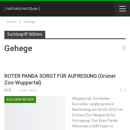
[ NATURSCHUTZruhr ]
Home
Gehege
Suchbegriff Wählen
Gehege
ROTER PANDA SORGT FÜR AUFREGUNG (Grüner
Zoo Wuppertal)
NSR
7.Feb. 2025
0
(Wuppertal). Ein kleiner
AUS DEM REVIER
Ausreißer sorgte gestern
Nachmittag am 06.02.2025 im
Grünen Zoo Wuppertal für
Aufregung: Das Rote Panda-
Männchen LIAM hatte es