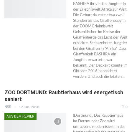
BASHIRA ihr viertes Jungtier in
der Erlebniswelt Afrika zur Welt.
Die Geburt dauerte etwa zwei
Stunden bis das Giraffenbaby in
der ZOOM Erlebniswelt
Gelsenkirchen im Kreise der
Giraffenherde das Licht der Welt
erblickte. Sechszehntes Jungtier
bei den Giraffen in "Afrika" Dass
Giraffenkuh BASHIRA ein
Jungtier erwartete, war
bekannt. Der Deckakt konnte im
Oktober 2016 beobachtet
werden. Und auch die letzten…
ZOO DORTMUND: Raubtierhaus wird energetisch
saniert
NSR
12.Jan. 2018
0
(Dortmund). Das Raubtierhaus
AUS DEM REVIER
im Dortmunder Zoo wird
umfassend modernisiert. In der