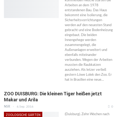
kommenden Woche starten die
Arbeiten an dem 1978
entstandenen Bau. Das Haus
bekommt eine Isolierung, die
Sicherheitsvorrichtungen
werden auf den neuesten Stand
gebracht und eine Bodenheizung
eingebaut. Die beiden
Innengehege werden
zusammengelegt, die
Außenanlagen erweitert und
ebenfalls miteinander
verbunden. Wegen der Arbeiten
mussten die Raubkatzen
ausziehen. Als letzer verließ
gestern Löwe Lolek den Zoo. Er
hat in Brasilien eine neue…
ZOO DUISBURG: Die kleinen Tiger heißen jetzt
Makar und Arila
NSR
6.Sep. 2016
0
(Duisburg). Zehn Wochen nach
ZOOLOGISCHE GÄRTEN