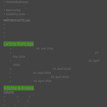
> Netzwerkadressen
>
Newsletter abonnieren
> Sponsoring
> Nützliche Links
NATURSCHUTZ.ruhr
>
Über uns
>
AGBs
>
Impressum
>
Datenschutz
Letzte Beiträge
DIE GOLDWESPE
24. Juni 2026
DER GENIEßERMARKT PRÄSENTIERT SICH (Haus Ripshorst)
23.
Mai 2026
LANDLUST AUSGABE 3/2026 ist da (mit gratis Booklet)
26. April
2026
DIE GEHÖRNTE MAUERBIENE
23. April 2026
DIE HORNISSE
20. April 2026
DER GEMEINE REGENWURM
20. April 2026
DER EISVOGEL
20. April 2026
Städte & Kreise
STÄDTE
>
Bochum
|
Bottrop
|
Dortmund
>
Duisburg
|
Essen
|
Gelsenkirchen
>
Hagen
|
Hamm
|
Herne