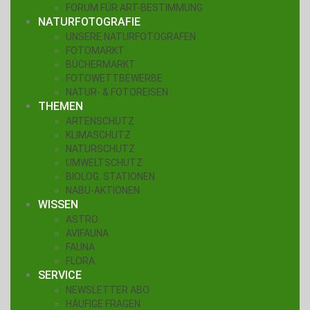
FORUM FÜR ART-BESTIMMUNG
NATURFOTOGRAFIE
UNSERE NATURFOTOGRAFEN
FOTOMARKT
BÜCHERMARKT
FOTOWETTBEWERBE
NATUR- & FOTOREISEN
THEMEN
ARTENSCHUTZ
KLIMASCHUTZ
NATURSCHUTZ
UMWELTSCHUTZ
BIOLOG. STATIONEN
NABU-AKTIONEN
WISSEN
ASTRO
AVIFAUNA
FAUNA
FLORA
SERVICE
NEWSLETTER ABO
HÄUFIGE FRAGEN