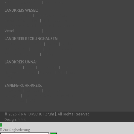
>
Mülheim an der Ruhr
|
Oberhausen
LANDKREIS WESEL:
Alpen
|
Dinslaken
|
Hamminkeln
|
Hünxe
Kamp-Lintfort
|
Moers
|
Neukirchen-Vlyn
Rheinberg
|
Schermbeck
|
Sonsbeck
|
Voerde
Wesel |
Xanten
|
(Kleve)
|
(Rees)
LANDKREIS RECKLINGHAUSEN:
Castrop-Rauxel
|
Datteln
|
Dorsten
|
Gladbeck
Haltern am See
|
Herten
|
Oer-Erkenschwick
Marl
|
Recklinghausen
|
Waltrop
LANDKREIS UNNA:
Bergkamen
|
Bönen
|
Fröndenberg
|
Kamen
Holzwickede
|
Lünen
|
Schwerte
|
Selm
|
Unna
|
Werne
ENNEPE-RUHR-KREIS:
Breckerfeld
|
Ennepetal
|
Gevelsberg
Hattingen
|
Herdecke
|
Schwelm
|
Sprockhövel
Wetter (Ruhr)
|
Witten
© 2026 - [ NATURSCHUTZruhr ]. All Rights Reserved.
Design:
MMB
Zur Registrierung