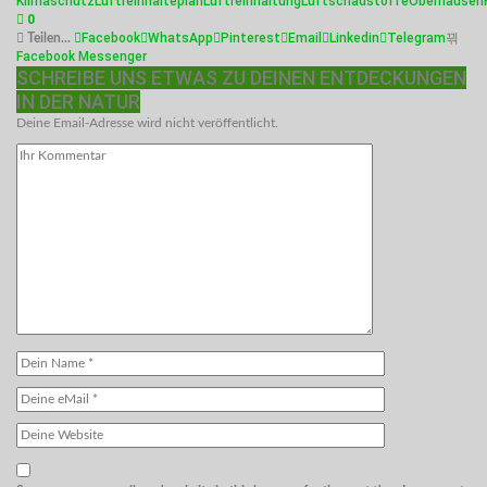
Klimaschutz
Luftreinhalteplan
Luftreinhaltung
Luftschadstoffe
Oberhausen
0
Facebook
WhatsApp
Pinterest
Email
Linkedin
Telegram
Teilen...
Facebook Messenger
SCHREIBE UNS ETWAS ZU DEINEN ENTDECKUNGEN
IN DER NATUR
Deine Email-Adresse wird nicht veröffentlicht.