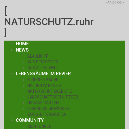
- ANZEIGE -
[
NATURSCHUTZ.ruhr
]
HOME
NEWS
BLAULICHT
AUS DEM REVIER
AUS ALLER WELT
LEBENSRÄUME IM REVIER
FLÜSSE & BÄCHE
HALDEN IM REVIER
NATURSCHUTZGEBIETE
LANDSCHAFTSSCHUTZGEB.
URBANE GÄRTEN
LEBENDIGE GEWÄSSER
ZOOS & TIERGÄRTEN
COMMUNITY
SICHTUNGEN