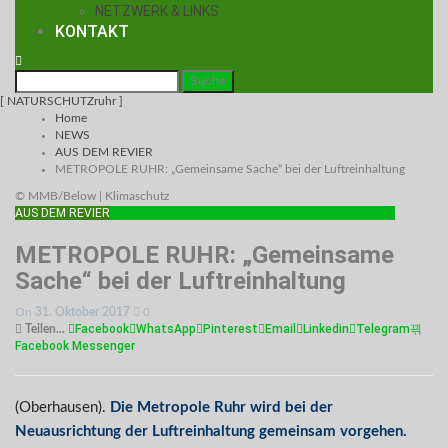
NETZWERK & LINKS
KONTAKT
[ NATURSCHUTZruhr ]
Home
NEWS
AUS DEM REVIER
METROPOLE RUHR: „Gemeinsame Sache“ bei der Luftreinhaltung
© MMB/Below | Klimaschutz
AUS DEM REVIER
AKTIVER KLIMASCHUTZ
AKTIVER UMWELTSCHUTZ
METROPOLE RUHR: „Gemeinsame
Sache“ bei der Luftreinhaltung
On
31. Oktober 2017
0
Facebook
WhatsApp
Pinterest
Email
Linkedin
Telegram
Teilen...
Facebook Messenger
(Oberhausen).
Die Metropole Ruhr wird bei der
Neuausrichtung der Luftreinhaltung gemeinsam vorgehen.