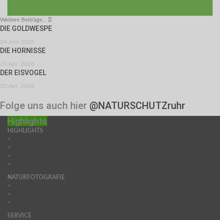
Weitere Beiträge...
DIE GOLDWESPE
24.Juni 2026
DIE HORNISSE
20.Apr. 2026
DER EISVOGEL
20.Apr. 2026
Folge uns auch hier
@NATURSCHUTZruhr
Highlights
HIGHLIGHTS
>
Naturbeobachtungen
>
Fototipps
>
Aktiver Naturschutz
>
Fauna & Flora
NATURFOTOGRAFIE
>
Leserfoto-Galerie
>
Makroschule, Tipps & Tricks
>
Produktempfehlungen
SERVICE