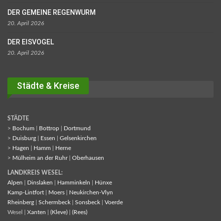
DER GEMEINE REGENWURM
20. April 2026
DER EISVOGEL
20. April 2026
Städte & Kreise
STÄDTE
>
Bochum
|
Bottrop
|
Dortmund
>
Duisburg
|
Essen
|
Gelsenkirchen
>
Hagen
|
Hamm
|
Herne
>
Mülheim an der Ruhr
|
Oberhausen
LANDKREIS WESEL:
Alpen
|
Dinslaken
|
Hamminkeln
|
Hünxe
Kamp-Lintfort
|
Moers
|
Neukirchen-Vlyn
Rheinberg
|
Schermbeck
|
Sonsbeck
|
Voerde
Wesel |
Xanten
|
(Kleve)
|
(Rees)