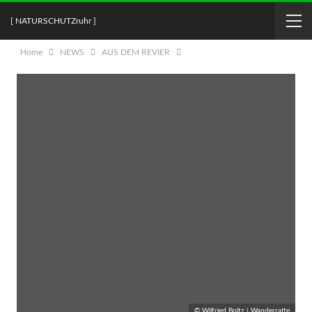
[ NATURSCHUTZruhr ]
Home
NEWS
AUS DEM REVIER
© Wilfried Boltz | Wanderratte