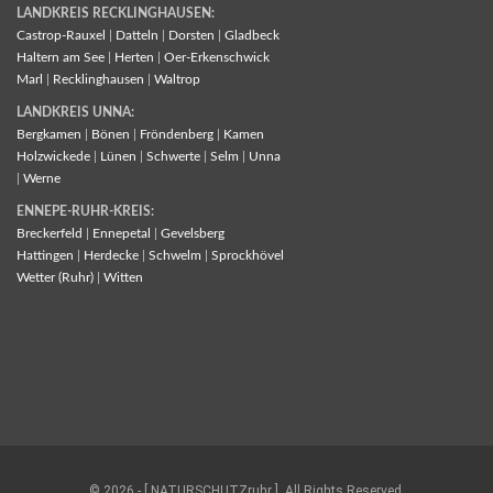
LANDKREIS RECKLINGHAUSEN:
Castrop-Rauxel
|
Datteln
|
Dorsten
|
Gladbeck
Haltern am See
|
Herten
|
Oer-Erkenschwick
Marl
|
Recklinghausen
|
Waltrop
LANDKREIS UNNA:
Bergkamen
|
Bönen
|
Fröndenberg
|
Kamen
Holzwickede
|
Lünen
|
Schwerte
|
Selm
|
Unna
|
Werne
ENNEPE-RUHR-KREIS:
Breckerfeld
|
Ennepetal
|
Gevelsberg
Hattingen
|
Herdecke
|
Schwelm
|
Sprockhövel
Wetter (Ruhr)
|
Witten
© 2026 - [ NATURSCHUTZruhr ]. All Rights Reserved.