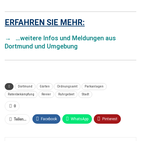
ERFAHREN SIE MEHR:
→
…weitere Infos und Meldungen aus
Dortmund und Umgebung
Dortmund
Gärten
Ordnungsamt
Parkanlagen
Ratenbekämpfung
Revier
Ruhrgebiet
Stadt
0
Facebook
WhatsApp
Pinterest
Teilen...
Email
Linkedin
Telegram