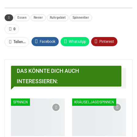
Essen
Revier
Ruhrgebiet
Spinnentier
0
Facebook
WhatsApp
Pinterest
Teilen...
Email
Linkedin
Telegram
Facebook Messenger
DAS KÖNNTE DICH AUCH
INTERESSIEREN:
SPINNEN
KRÄUSELJAGDSPINNEN