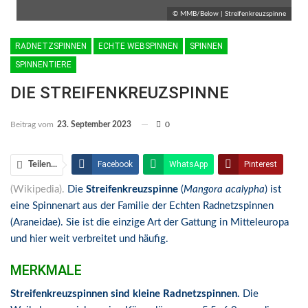
© MMB/Below | Streifenkreuzspinne
RADNETZSPINNEN
ECHTE WEBSPINNEN
SPINNEN
SPINNENTIERE
DIE STREIFENKREUZSPINNE
Beitrag vom
23. September 2023
0
Facebook
WhatsApp
Pinterest
Teilen...
(Wikipedia).
Die
Streifenkreuzspinne
(
Mangora acalypha
) ist
Email
Linkedin
Telegram
eine Spinnenart aus der
Familie
der Echten Radnetzspinnen
Facebook Messenger
(Araneidae). Sie ist die einzige Art der Gattung in Mitteleuropa
und hier weit verbreitet und häufig.
MERKMALE
Streifenkreuzspinnen sind kleine Radnetzspinnen.
Die