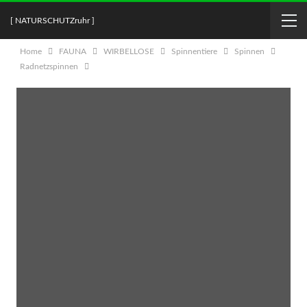
[ NATURSCHUTZruhr ]
Home
FAUNA
WIRBELLOSE
Spinnentiere
Spinnen
Radnetzspinnen