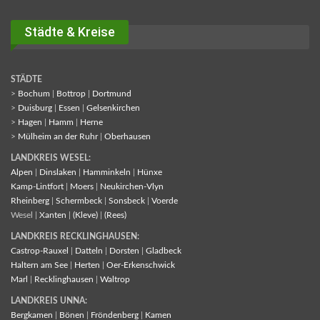
Städte & Kreise
STÄDTE
>
Bochum
|
Bottrop
|
Dortmund
>
Duisburg
|
Essen
|
Gelsenkirchen
>
Hagen
|
Hamm
|
Herne
>
Mülheim an der Ruhr
|
Oberhausen
LANDKREIS WESEL:
Alpen
|
Dinslaken
|
Hamminkeln
|
Hünxe
Kamp-Lintfort
|
Moers
|
Neukirchen-Vlyn
Rheinberg
|
Schermbeck
|
Sonsbeck
|
Voerde
Wesel |
Xanten
|
(Kleve)
|
(Rees)
LANDKREIS RECKLINGHAUSEN:
Castrop-Rauxel
|
Datteln
|
Dorsten
|
Gladbeck
Haltern am See
|
Herten
|
Oer-Erkenschwick
Marl
|
Recklinghausen
|
Waltrop
LANDKREIS UNNA:
Bergkamen
|
Bönen
|
Fröndenberg
|
Kamen