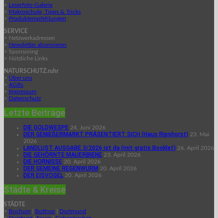
>
Leserfoto-Galerie
>
Makroschule, Tipps & Tricks
>
Produktempfehlungen
SERVICE
> Netzwerkadressen
>
Newsletter abonnieren
> Sponsoring
> Nützliche Links
NATURSCHUTZ.ruhr
>
Über uns
>
AGBs
>
Impressum
>
Datenschutz
Letzte Beiträge
DIE GOLDWESPE
24. Juni 2026
DER GENIEßERMARKT PRÄSENTIERT SICH (Haus Ripshorst)
23. Mai
2026
LANDLUST AUSGABE 3/2026 ist da (mit gratis Booklet)
26. April 2026
DIE GEHÖRNTE MAUERBIENE
23. April 2026
DIE HORNISSE
20. April 2026
DER GEMEINE REGENWURM
20. April 2026
DER EISVOGEL
20. April 2026
Städte & Kreise
STÄDTE
>
Bochum
|
Bottrop
|
Dortmund