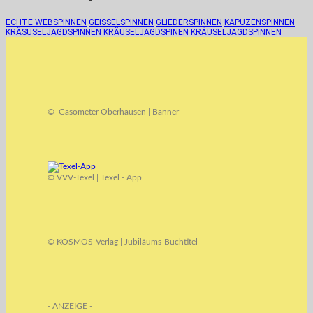
ECHTE WEBSPINNEN
GEISSELSPINNEN
GLIEDERSPINNEN
KAPUZENSPINNEN
KRÄSUSELJAGDSPINNEN
KRÄUSELJAGDSPINEN
KRÄUSELJAGDSPINNEN
© Gasometer Oberhausen | Banner
© VVV-Texel | Texel - App
© KOSMOS-Verlag | Jubiläums-Buchtitel
- ANZEIGE -