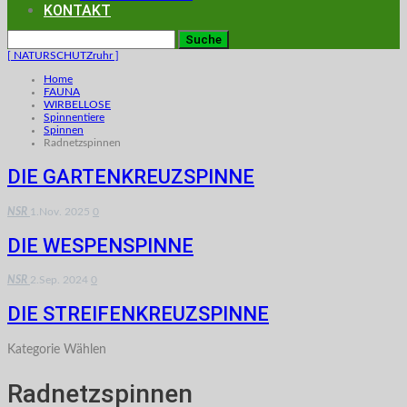
KONTAKT
[ NATURSCHUTZruhr ]
Home
FAUNA
WIRBELLOSE
Spinnentiere
Spinnen
Radnetzspinnen
DIE GARTENKREUZSPINNE
NSR
1.Nov. 2025
0
DIE WESPENSPINNE
NSR
2.Sep. 2024
0
DIE STREIFENKREUZSPINNE
Kategorie Wählen
Radnetzspinnen