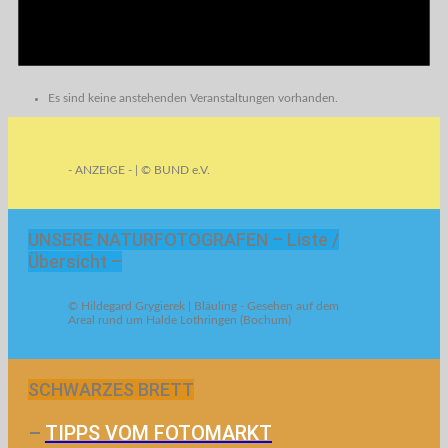
Es sind keine anstehenden Veranstaltungen vorhanden.
- ANZEIGE - | © BUND e.V.
UNSERE NATURFOTOGRAFEN – Liste /
Übersicht –
© Hildegard Grygierek | Bläuling - Gesehen auf dem
Areal rund um Halde Lothringen (Bochum)
SCHWARZES BRETT
–
TIPPS VOM FOTOMARKT