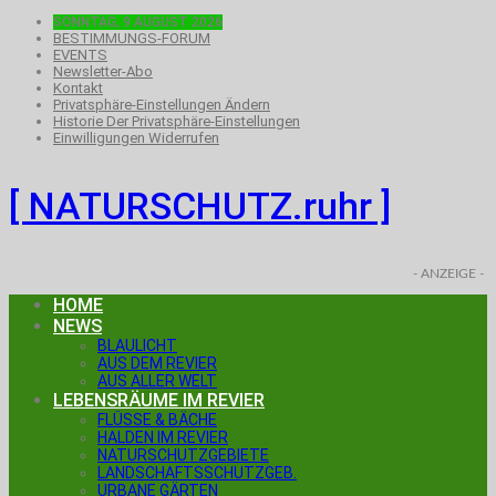
SONNTAG, 9.AUGUST 2026
BESTIMMUNGS-FORUM
EVENTS
Newsletter-Abo
Kontakt
Privatsphäre-Einstellungen Ändern
Historie Der Privatsphäre-Einstellungen
Einwilligungen Widerrufen
[ NATURSCHUTZ.ruhr ]
- ANZEIGE -
HOME
NEWS
BLAULICHT
AUS DEM REVIER
AUS ALLER WELT
LEBENSRÄUME IM REVIER
FLÜSSE & BÄCHE
HALDEN IM REVIER
NATURSCHUTZGEBIETE
LANDSCHAFTSSCHUTZGEB.
URBANE GÄRTEN