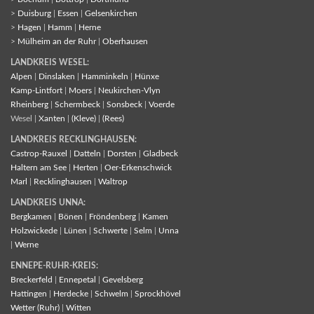
>
Duisburg
|
Essen
|
Gelsenkirchen
>
Hagen
|
Hamm
|
Herne
>
Mülheim an der Ruhr
|
Oberhausen
LANDKREIS WESEL:
Alpen
|
Dinslaken
|
Hamminkeln
|
Hünxe
Kamp-Lintfort
|
Moers
|
Neukirchen-Vlyn
Rheinberg
|
Schermbeck
|
Sonsbeck
|
Voerde
Wesel |
Xanten
|
(Kleve)
|
(Rees)
LANDKREIS RECKLINGHAUSEN:
Castrop-Rauxel
|
Datteln
|
Dorsten
|
Gladbeck
Haltern am See
|
Herten
|
Oer-Erkenschwick
Marl
|
Recklinghausen
|
Waltrop
LANDKREIS UNNA:
Bergkamen
|
Bönen
|
Fröndenberg
|
Kamen
Holzwickede
|
Lünen
|
Schwerte
|
Selm
|
Unna
|
Werne
ENNEPE-RUHR-KREIS:
Breckerfeld
|
Ennepetal
|
Gevelsberg
Hattingen
|
Herdecke
|
Schwelm
|
Sprockhövel
Wetter (Ruhr)
|
Witten