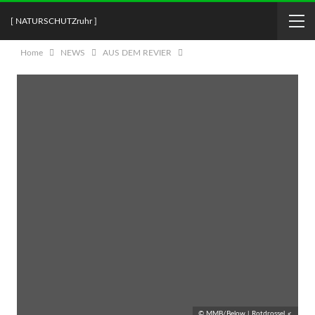
[ NATURSCHUTZruhr ]
Home
NEWS
AUS DEM REVIER
© MMB/Below | Rotdrossel ♂