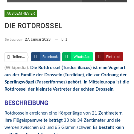
AUS DEM REVIER
DIE ROTDROSSEL
Beitrag vom
27. Januar 2023
1
Facebook
WhatsApp
Pinterest
Teilen...
(Wikipedia).
Die Rotdrossel (Turdus iliacus) ist eine Vogelart
Email
Linkedin
Telegram
aus der Familie der Drosseln (Turdidae), die zur Ordnung der
Facebook Messenger
Sperlingsvögel (Passeriformes) gehört. In Mitteleuropa ist die
Rotdrossel der kleinste Vertreter der echten Drosseln.
BESCHREIBUNG
Rotdrosseln erreichen eine Körperlänge von 21 Zentimetern.
Ihre Flügelspannweite beträgt 33 bis 34 Zentimeter und sie
werden zwischen 60 und 65 Gramm schwer.
Es besteht kein