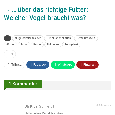
→
… über das richtige Futter:
Welcher Vogel braucht was?
aufgelockerte Wälder
Buschlandschaften
Echte Drosseln
Gärten
Parks
Revier
Ruhrauen
Ruhrgebiet
1
Facebook
WhatsApp
Pinterest
Teilen...
Email
Linkedin
Telegram
1 Kommentar
Facebook Messenger
Uli Klös
Schreibt
4 Jahren vor
Hallo liebes Redaktionsteam,