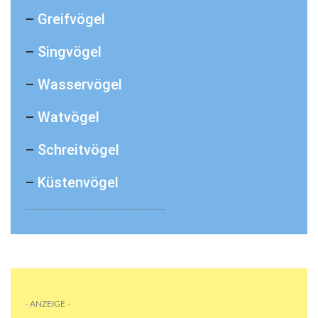
–
Greifvögel
–
Singvögel
–
Wasservögel
–
Watvögel
–
Schreitvögel
–
Küstenvögel
_________________________________
- ANZEIGE -