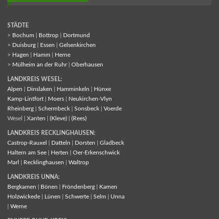
STÄDTE
>
Bochum
|
Bottrop
|
Dortmund
>
Duisburg
|
Essen
|
Gelsenkirchen
>
Hagen
|
Hamm
|
Herne
>
Mülheim an der Ruhr
|
Oberhausen
LANDKREIS WESEL:
Alpen
|
Dinslaken
|
Hamminkeln
|
Hünxe
Kamp-Lintfort
|
Moers
|
Neukirchen-Vlyn
Rheinberg
|
Schermbeck
|
Sonsbeck
|
Voerde
Wesel |
Xanten
|
(Kleve)
|
(Rees)
LANDKREIS RECKLINGHAUSEN:
Castrop-Rauxel
|
Datteln
|
Dorsten
|
Gladbeck
Haltern am See
|
Herten
|
Oer-Erkenschwick
Marl
|
Recklinghausen
|
Waltrop
LANDKREIS UNNA:
Bergkamen
|
Bönen
|
Fröndenberg
|
Kamen
Holzwickede
|
Lünen
|
Schwerte
|
Selm
|
Unna
|
Werne