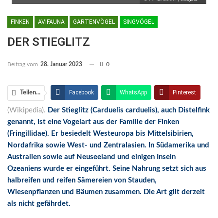
FINKEN
AVIFAUNA
GARTENVÖGEL
SINGVÖGEL
DER STIEGLITZ
Beitrag vom
28. Januar 2023
0
Facebook
WhatsApp
Pinterest
Teilen...
(Wikipedia).
Der Stieglitz (Carduelis carduelis), auch Distelfink
Email
Linkedin
Telegram
genannt, ist eine Vogelart aus der Familie der Finken
Facebook Messenger
(Fringillidae). Er besiedelt Westeuropa bis Mittelsibirien,
Nordafrika sowie West- und Zentralasien. In Südamerika und
Australien sowie auf Neuseeland und einigen Inseln
Ozeaniens wurde er eingeführt. Seine Nahrung setzt sich aus
halbreifen und reifen Sämereien von Stauden,
Wiesenpflanzen und Bäumen zusammen. Die Art gilt derzeit
als nicht gefährdet.