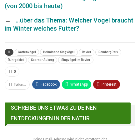
(von 2000 bis heute)
→
…über das Thema: Welcher Vogel braucht
im Winter welches Futter?
Gartenvögel
Heimische Singvögel
Revier
RombergPark
Ruhrgebiet
Saarner Auberg
Singvögel im Revier
0
Facebook
WhatsApp
Pinterest
Teilen...
Email
Linkedin
Telegram
SCHREIBE UNS ETWAS ZU DEINEN
Facebook Messenger
ENTDECKUNGEN IN DER NATUR
Deine Email-Adresse wird nicht veröffentlicht.