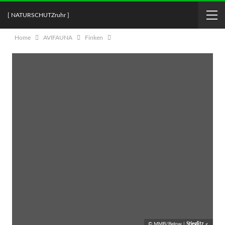
[ NATURSCHUTZruhr ]
Home
AVIFAUNA
Finken
© MMB/Below |
Stieglitz ♂