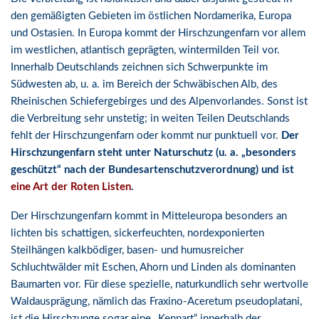
den gemäßigten Gebieten im östlichen Nordamerika, Europa
und Ostasien. In Europa kommt der Hirschzungenfarn vor allem
im westlichen, atlantisch geprägten, wintermilden Teil vor.
Innerhalb Deutschlands zeichnen sich Schwerpunkte im
Südwesten ab, u. a. im Bereich der Schwäbischen Alb, des
Rheinischen Schiefergebirges und des Alpenvorlandes. Sonst ist
die Verbreitung sehr unstetig; in weiten Teilen Deutschlands
fehlt der Hirschzungenfarn oder kommt nur punktuell vor.
Der
Hirschzungenfarn steht unter Naturschutz (u. a. „besonders
geschützt“ nach der Bundesartenschutzverordnung) und ist
eine Art der Roten Listen
.
Der Hirschzungenfarn kommt in Mitteleuropa besonders an
lichten bis schattigen, sickerfeuchten, nordexponierten
Steilhängen kalkbödiger, basen- und humusreicher
Schluchtwälder mit Eschen, Ahorn und Linden als dominanten
Baumarten vor. Für diese spezielle, naturkundlich sehr wertvolle
Waldausprägung, nämlich das Fraxino-Aceretum pseudoplatani,
ist die Hirschzunge sogar eine „Kennart“ innerhalb der