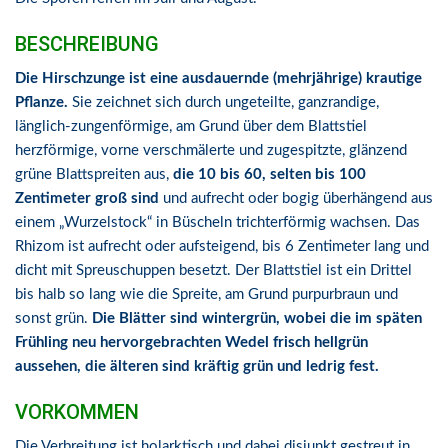
BESCHREIBUNG
Die Hirschzunge ist eine ausdauernde (mehrjährige) krautige
Pflanze.
Sie zeichnet sich durch ungeteilte, ganzrandige,
länglich-zungenförmige, am Grund über dem Blattstiel
herzförmige, vorne verschmälerte und zugespitzte, glänzend
grüne Blattspreiten aus,
die 10 bis 60, selten bis 100
Zentimeter groß sind
und aufrecht oder bogig überhängend aus
einem „Wurzelstock“ in Büscheln trichterförmig wachsen. Das
Rhizom ist aufrecht oder aufsteigend, bis 6 Zentimeter lang und
dicht mit Spreuschuppen besetzt. Der Blattstiel ist ein Drittel
bis halb so lang wie die Spreite, am Grund purpurbraun und
sonst grün.
Die Blätter sind wintergrün, wobei die im späten
Frühling neu hervorgebrachten Wedel frisch hellgrün
aussehen, die älteren sind kräftig grün und ledrig fest.
VORKOMMEN
Die Verbreitung ist holarktisch und dabei disjunkt gestreut in