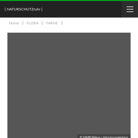
[ NATURSCHUTZruhr ]
Home
FLORA
FARNE
© MMB/Below | Hirschzungenfarn