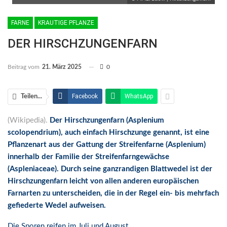
FARNE
KRAUTIGE PFLANZE
DER HIRSCHZUNGENFARN
Beitrag vom
21. März 2025
0
Facebook
WhatsApp
Teilen...
(Wikipedia).
Der Hirschzungenfarn (Asplenium
scolopendrium), auch einfach Hirschzunge genannt, ist eine
Pflanzenart aus der Gattung der Streifenfarne (Asplenium)
innerhalb der Familie der Streifenfarngewächse
(Aspleniaceae). Durch seine ganzrandigen Blattwedel ist der
Hirschzungenfarn leicht von allen anderen europäischen
Farnarten zu unterscheiden, die in der Regel ein- bis mehrfach
gefiederte Wedel aufweisen.
Die Sporen reifen im Juli und August.