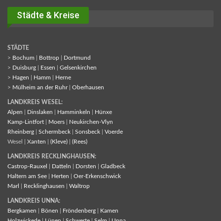
Städte & Kreise
STÄDTE
>
Bochum
|
Bottrop
|
Dortmund
>
Duisburg
|
Essen
|
Gelsenkirchen
>
Hagen
|
Hamm
|
Herne
>
Mülheim an der Ruhr
|
Oberhausen
LANDKREIS WESEL:
Alpen
|
Dinslaken
|
Hamminkeln
|
Hünxe
Kamp-Lintfort
|
Moers
|
Neukirchen-Vlyn
Rheinberg
|
Schermbeck
|
Sonsbeck
|
Voerde
Wesel |
Xanten
|
(Kleve)
|
(Rees)
LANDKREIS RECKLINGHAUSEN:
Castrop-Rauxel
|
Datteln
|
Dorsten
|
Gladbeck
Haltern am See
|
Herten
|
Oer-Erkenschwick
Marl
|
Recklinghausen
|
Waltrop
LANDKREIS UNNA:
Bergkamen
|
Bönen
|
Fröndenberg
|
Kamen
Holzwickede
|
Lünen
|
Schwerte
|
Selm
|
Unna