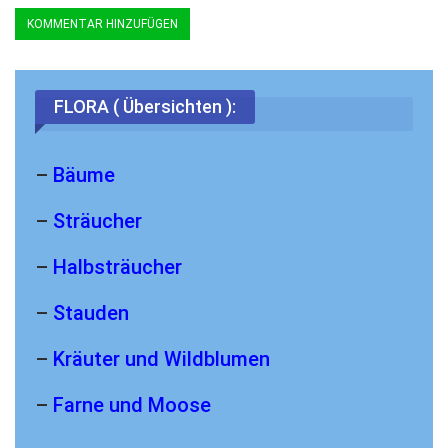
FLORA ( Übersichten ):
–
Bäume
–
Sträucher
–
Halbsträucher
–
Stauden
–
Kräuter und Wildblumen
–
Farne und Moose