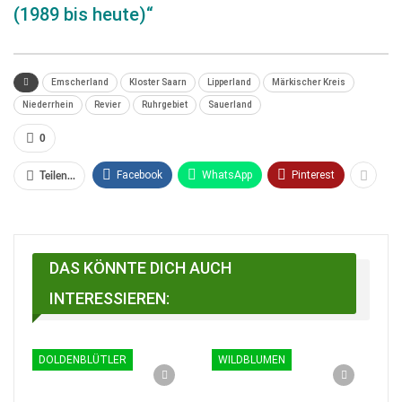
(1989 bis heute)“
Emscherland
Kloster Saarn
Lipperland
Märkischer Kreis
Niederrhein
Revier
Ruhrgebiet
Sauerland
0
Facebook
WhatsApp
Pinterest
Teilen...
DAS KÖNNTE DICH AUCH
INTERESSIEREN:
DOLDENBLÜTLER
WILDBLUMEN