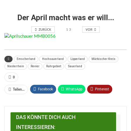
Der April macht was er will...
ZURÜCK
VOR
1
3
Emscherland
Hochsauerland
Lipperland
Märkischer Kreis
Niederrhein
Revier
Ruhrgebiet
Sauerland
0
Facebook
WhatsApp
Pinterest
Teilen...
Email
Linkedin
Telegram
Facebook Messenger
DAS KÖNNTE DICH AUCH
INTERESSIEREN: