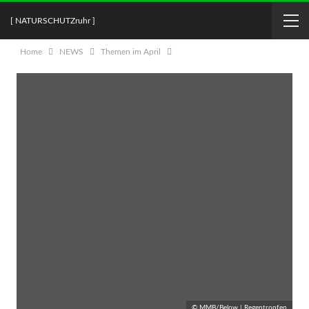
[ NATURSCHUTZruhr ]
Home
NEWS
Themen im April
© MMB/Below | Regentropfen