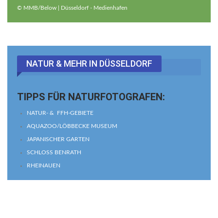
© MMB/Below | Düsseldorf - Medienhafen
NATUR & MEHR IN DÜSSELDORF
TIPPS FÜR NATURFOTOGRAFEN:
NATUR- & FFH-GEBIETE
AQUAZOO/LÖBBECKE MUSEUM
JAPANISCHER GARTEN
SCHLOSS BENRATH
RHEINAUEN