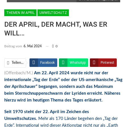
THEMEN IM APRIL
UMWELTSCHUTZ
DER APRIL, DER MACHT, WAS ER
WILL…
Beitrag vom
6. Mai 2024
0
Facebook
WhatsApp
Pinterest
Teilen...
(Offenbach/M.)
Am 22. April 2024 wurde nicht nur der
Email
Linkedin
Telegram
internationale „Tag der Erde“ oder der US-amerikanische „Tag
Facebook Messenger
der Aprilschauer“ begangen, sondern auch das Maximum
beim Sternschnuppenschwarm der Lyriden erreicht. Näheres
hierzu wird im heutigen Thema des Tages erläutert.
Seit 1970 steht der 22. April im Zeichen des
Umweltschutzes.
Mehr als 170 Länder begehen den „Tag der
Erde“. International wird dieser Aktionstag nicht nur als „Earth