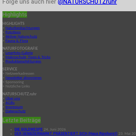
Folge uns auch hier
@NATURSCHUTZruhr
Highlights
HIGHLIGHTS
>
Naturbeobachtungen
>
Fototipps
>
Aktiver Naturschutz
>
Fauna & Flora
NATURFOTOGRAFIE
>
Leserfoto-Galerie
>
Makroschule, Tipps & Tricks
>
Produktempfehlungen
SERVICE
> Netzwerkadressen
>
Newsletter abonnieren
> Sponsoring
> Nützliche Links
NATURSCHUTZ.ruhr
>
Über uns
>
AGBs
>
Impressum
>
Datenschutz
Letzte Beiträge
DIE GOLDWESPE
24. Juni 2026
DER GENIEßERMARKT PRÄSENTIERT SICH (Haus Ripshorst)
23. Mai 2