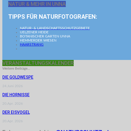
NATUR & MEHR IN UNNA
TIPPS FÜR NATURFOTOGRAFEN:
NATUR- & LANDSCHAFTSSCHUTZGEBIETE
UELZENER HEIDE
BOTANISCHER GARTEN UNNA
HEMMERDER WIESEN
HAARSTRANG
…
VERANSTALTUNGSKALENDER
Weitere Beiträge...
DIE GOLDWESPE
24.Juni 2026
DIE HORNISSE
20.Apr. 2026
DER EISVOGEL
20.Apr. 2026