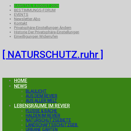
SAMSTAG, 8.AUGUST 2026
BESTIMMUNGS-FORUM
EVENTS
Newsletter-Abo
Kontakt
Privatsphäre-Einstellungen Ändern
Historie Der Privatsphäre-Einstellungen
Einwilligungen Widerrufen
[ NATURSCHUTZ.ruhr ]
HOME
NEWS
BLAULICHT
AUS DEM REVIER
AUS ALLER WELT
LEBENSRÄUME IM REVIER
FLÜSSE & BÄCHE
HALDEN IM REVIER
NATURSCHUTZGEBIETE
LANDSCHAFTSSCHUTZGEB.
URBANE GÄRTEN