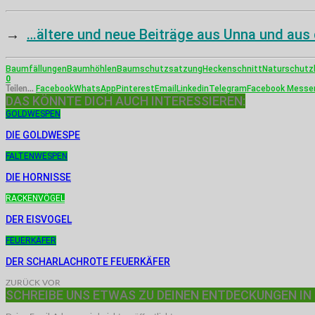
→
…ältere und neue Beiträge aus Unna und aus
Baumfällungen
Baumhöhlen
Baumschutzsatzung
Heckenschnitt
Naturschutz
0
Facebook
WhatsApp
Pinterest
Email
Linkedin
Telegram
Facebook Messe
Teilen...
DAS KÖNNTE DICH AUCH INTERESSIEREN:
GOLDWESPEN
DIE GOLDWESPE
FALTENWESPEN
DIE HORNISSE
RACKENVÖGEL
DER EISVOGEL
FEUERKÄFER
DER SCHARLACHROTE FEUERKÄFER
ZURÜCK
VOR
SCHREIBE UNS ETWAS ZU DEINEN ENTDECKUNGEN IN