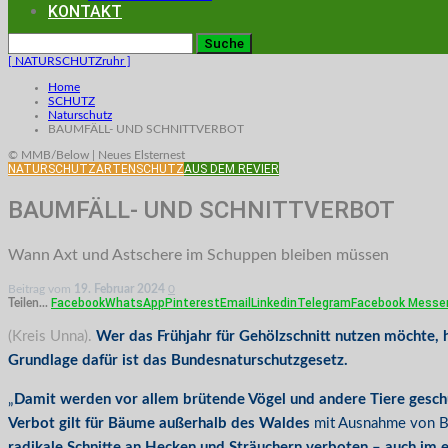
KONTAKT
[ NATURSCHUTZruhr ]
Home
SCHUTZ
Naturschutz
BAUMFÄLL- UND SCHNITTVERBOT
© MMB/Below | Neues Elsternest
NATURSCHUTZ
ARTENSCHUTZ
AUS DEM REVIER
BAUMFÄLL- UND SCHNITTVERBOT
Wann Axt und Astschere im Schuppen bleiben müssen
Beitrag vom
19. Februar 2024
0
Facebook
WhatsApp
Pinterest
Email
Linkedin
Telegram
Facebook Messe
Teilen...
(Kreis Unna).
Wer das Frühjahr für Gehölzschnitt nutzen möchte, 
Grundlage dafür ist das Bundesnaturschutzgesetz.
„
Damit werden vor allem brütende Vögel und andere Tiere gesch
Verbot gilt für Bäume außerhalb des Waldes
mit Ausnahme von Bäu
radikale Schnitte an Hecken und Sträuchern verboten – auch im 