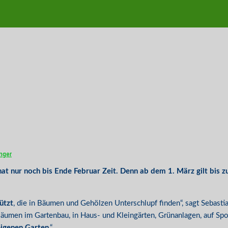
nger
hat nur noch bis Ende Februar Zeit. Denn ab dem 1. März gilt bis 
ützt
, die in Bäumen und Gehölzen Unterschlupf finden“, sagt Sebast
men im Gartenbau, in Haus- und Kleingärten, Grünanlagen, auf Spor
eigenen Garten
.“