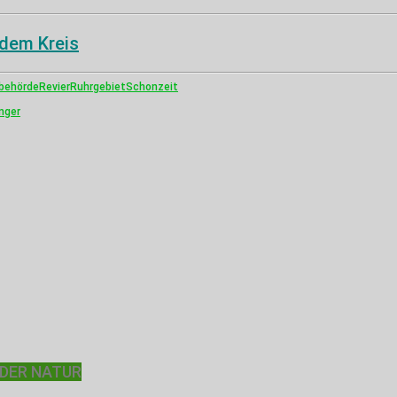
 dem Kreis
behörde
Revier
Ruhrgebiet
Schonzeit
nger
 DER NATUR