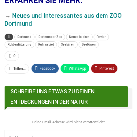
ERFAHREN SIE MEHR:
→
Neues und Interessantes aus dem ZOO
Dortmund
Dortmund
Dortmunder Zoo
Neues becken
Revier
Robbenfütterung
Ruhrgebiet
Seebären
Seelöwen
0
Facebook
WhatsApp
Pinterest
Teilen...
Email
Linkedin
Telegram
SCHREIBE UNS ETWAS ZU DEINEN
Facebook Messenger
ENTDECKUNGEN IN DER NATUR
Deine Email-Adresse wird nicht veröffentlicht.