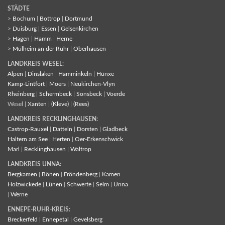
STÄDTE
>
Bochum
|
Bottrop
|
Dortmund
>
Duisburg
|
Essen
|
Gelsenkirchen
>
Hagen
|
Hamm
|
Herne
>
Mülheim an der Ruhr
|
Oberhausen
LANDKREIS WESEL:
Alpen
|
Dinslaken
|
Hamminkeln
|
Hünxe
Kamp-Lintfort
|
Moers
|
Neukirchen-Vlyn
Rheinberg
|
Schermbeck
|
Sonsbeck
|
Voerde
Wesel |
Xanten
|
(Kleve)
|
(Rees)
LANDKREIS RECKLINGHAUSEN:
Castrop-Rauxel
|
Datteln
|
Dorsten
|
Gladbeck
Haltern am See
|
Herten
|
Oer-Erkenschwick
Marl
|
Recklinghausen
|
Waltrop
LANDKREIS UNNA:
Bergkamen
|
Bönen
|
Fröndenberg
|
Kamen
Holzwickede
|
Lünen
|
Schwerte
|
Selm
|
Unna
|
Werne
ENNEPE-RUHR-KREIS:
Breckerfeld
|
Ennepetal
|
Gevelsberg