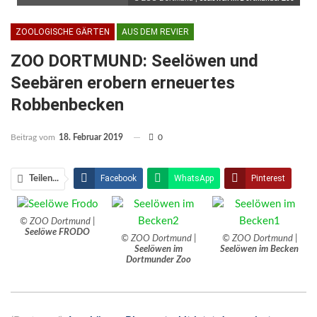
ZOOLOGISCHE GÄRTEN
AUS DEM REVIER
ZOO DORTMUND: Seelöwen und
Seebären erobern erneuertes
Robbenbecken
Beitrag vom
18. Februar 2019
0
Facebook
WhatsApp
Pinterest
Teilen...
Email
Linkedin
Telegram
© ZOO Dortmund |
Facebook Messenger
Seelöwe FRODO
© ZOO Dortmund |
© ZOO Dortmund |
Seelöwen im
Seelöwen im Becken
Dortmunder Zoo