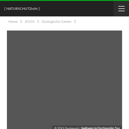
[ NATURSCHUTZruhr ]
Home
ZOOS
Zoologische Gärten
© ZOO Dortmund |
Seelöwen im Dortmunder Zoo