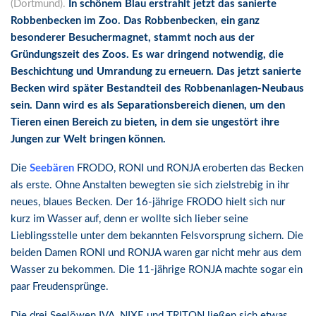
(Dortmund).
In schönem Blau erstrahlt jetzt das sanierte
Robbenbecken im Zoo. Das Robbenbecken, ein ganz
besonderer Besuchermagnet, stammt noch aus der
Gründungszeit des Zoos. Es war dringend notwendig, die
Beschichtung und Umrandung zu erneuern. Das jetzt sanierte
Becken wird später Bestandteil des Robbenanlagen-Neubaus
sein. Dann wird es als Separationsbereich dienen, um den
Tieren einen Bereich zu bieten, in dem sie ungestört ihre
Jungen zur Welt bringen können.
Die
Seebären
FRODO, RONI und RONJA eroberten das Becken
als erste. Ohne Anstalten bewegten sie sich zielstrebig in ihr
neues, blaues Becken. Der 16-jährige FRODO hielt sich nur
kurz im Wasser auf, denn er wollte sich lieber seine
Lieblingsstelle unter dem bekannten Felsvorsprung sichern. Die
beiden Damen RONI und RONJA waren gar nicht mehr aus dem
Wasser zu bekommen. Die 11-jährige RONJA machte sogar ein
paar Freudensprünge.
Die drei Seelöwen IVA, NIXE und TRITON ließen sich etwas