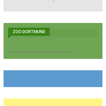
ZOO DORTMUND
© MMB/Below | Wasserfontäne im Zoo Dortmund