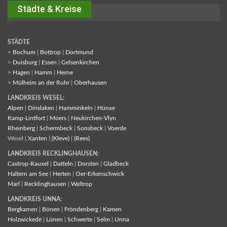
Städte & Kreise
STÄDTE
>
Bochum
|
Bottrop
|
Dortmund
>
Duisburg
|
Essen
|
Gelsenkirchen
>
Hagen
|
Hamm
|
Herne
>
Mülheim an der Ruhr
|
Oberhausen
LANDKREIS WESEL:
Alpen
|
Dinslaken
|
Hamminkeln
|
Hünxe
Kamp-Lintfort
|
Moers
|
Neukirchen-Vlyn
Rheinberg
|
Schermbeck
|
Sonsbeck
|
Voerde
Wesel |
Xanten
|
(Kleve)
|
(Rees)
LANDKREIS RECKLINGHAUSEN:
Castrop-Rauxel
|
Datteln
|
Dorsten
|
Gladbeck
Haltern am See
|
Herten
|
Oer-Erkenschwick
Marl
|
Recklinghausen
|
Waltrop
LANDKREIS UNNA:
Bergkamen
|
Bönen
|
Fröndenberg
|
Kamen
Holzwickede
|
Lünen
|
Schwerte
|
Selm
|
Unna