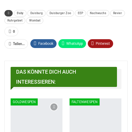
Baby
Duisburg
Duisburger Zoo
EEP
Nachwuchs
Revier
Ruhrgebiet
Wombat
0
Facebook
WhatsApp
Pinterest
Teilen...
Email
Linkedin
Telegram
Facebook Messenger
DAS KÖNNTE DICH AUCH
INTERESSIEREN:
GOLDWESPEN
FALTENWESPEN