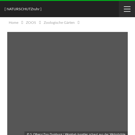
[ NATURSCHUTZruhr ]
Home
ZOOS
Zoologische Gärten
© S. Olbers/Zoo Duisburg | Wombat-Jungtier schaut aus der Wohnhöhle