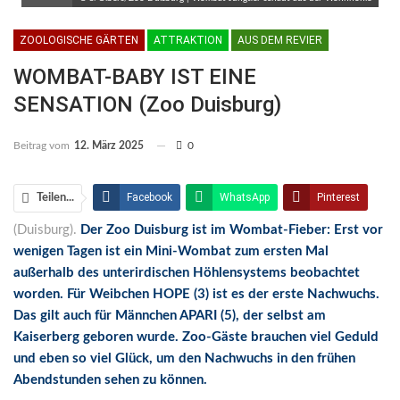
ZOOLOGISCHE GÄRTEN
ATTRAKTION
AUS DEM REVIER
WOMBAT-BABY IST EINE
SENSATION (Zoo Duisburg)
Beitrag vom
12. März 2025
0
Facebook
WhatsApp
Pinterest
Teilen...
(Duisburg).
Der Zoo Duisburg ist im Wombat-Fieber: Erst vor
Email
Linkedin
Telegram
wenigen Tagen ist ein Mini-Wombat zum ersten Mal
Facebook Messenger
außerhalb des unterirdischen Höhlensystems beobachtet
worden. Für Weibchen HOPE (3) ist es der erste Nachwuchs.
Das gilt auch für Männchen APARI (5), der selbst am
Kaiserberg geboren wurde. Zoo-Gäste brauchen viel Geduld
und eben so viel Glück, um den Nachwuchs in den frühen
Abendstunden sehen zu können.