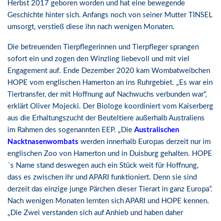
Herbst 2017 geboren worden und hat eine bewegende
Geschichte hinter sich. Anfangs noch von seiner Mutter TINSEL
umsorgt, verstieß diese ihn nach wenigen Monaten.
Die betreuenden Tierpflegerinnen und Tierpfleger sprangen
sofort ein und zogen den Winzling liebevoll und mit viel
Engagement auf. Ende Dezember 2020 kam Wombatweibchen
HOPE vom englischen Hamerton an ins Ruhrgebiet. „Es war ein
Tiertransfer, der mit Hoffnung auf Nachwuchs verbunden war“,
erklärt Oliver Mojecki. Der Biologe koordiniert vom Kaiserberg
aus die Erhaltungszucht der Beuteltiere außerhalb Australiens
im Rahmen des sogenannten EEP. „Die
Australischen
Nacktnasenwombats
werden innerhalb Europas derzeit nur im
englischen Zoo von Hamerton und in Duisburg gehalten. HOPE
´s Name stand deswegen auch ein Stück weit für Hoffnung,
dass es zwischen ihr und APARI funktioniert. Denn sie sind
derzeit das einzige junge Pärchen dieser Tierart in ganz Europa“.
Nach wenigen Monaten lernten sich APARI und HOPE kennen.
„Die Zwei verstanden sich auf Anhieb und haben daher