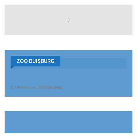
ZOO DUISBURG
© MMB/Below |
ZOO Duisburg