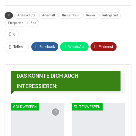
Artenschutz
Arterhalt
Niederrhein
Revier
Ruhrgebiet
Tiergarten
Zoo
0
Facebook
WhatsApp
Pinterest
Teilen...
Email
Linkedin
Telegram
Facebook Messenger
DAS KÖNNTE DICH AUCH
INTERESSIEREN:
GOLDWESPEN
FALTENWESPEN