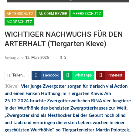
ARTENSCHUTZ
AUS DEM REVIER
MEERESSCHUTZ
MOORSCHUTZ
WICHTIGER NACHWUCHS FÜR DEN
ARTERHALT (Tiergarten Kleve)
Beitrag vom
13. März 2025
0
Facebook
WhatsApp
Pinterest
Teilen...
(Kleve).
Vier junge Zwergotter sorgen für tierisch viel Action
Email
Linkedin
Telegram
und einen Funken Hoffnung im Tiergarten Kleve: Am
Facebook Messenger
25.12.2024 brachte Zwergotterweibchen RINA vier Jungtiere
in der Wurfhöhle des beheizten Zwergotterhauses zur Welt.
„Zwergotter sind als Nesthocker bei der Geburt noch blind
und taub und verbringen die ersten Lebenswochen in einer
geschützten Wurfhöhle“, so Tiergartenleiter Martin Polotzek.