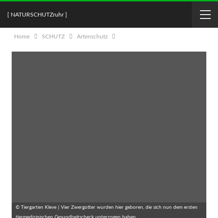
[ NATURSCHUTZruhr ]
Home
SCHUTZ
Artenschutz
© Tiergarten Kleve | Vier Zwergotter wurden hier geboren, die sich nun dem ersten
tiermedizinischen Gesundheitscheck unterzogen haben.