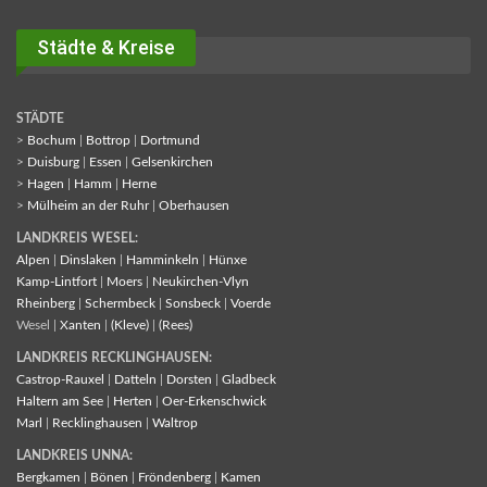
Städte & Kreise
STÄDTE
>
Bochum
|
Bottrop
|
Dortmund
>
Duisburg
|
Essen
|
Gelsenkirchen
>
Hagen
|
Hamm
|
Herne
>
Mülheim an der Ruhr
|
Oberhausen
LANDKREIS WESEL:
Alpen
|
Dinslaken
|
Hamminkeln
|
Hünxe
Kamp-Lintfort
|
Moers
|
Neukirchen-Vlyn
Rheinberg
|
Schermbeck
|
Sonsbeck
|
Voerde
Wesel |
Xanten
|
(Kleve)
|
(Rees)
LANDKREIS RECKLINGHAUSEN:
Castrop-Rauxel
|
Datteln
|
Dorsten
|
Gladbeck
Haltern am See
|
Herten
|
Oer-Erkenschwick
Marl
|
Recklinghausen
|
Waltrop
LANDKREIS UNNA:
Bergkamen
|
Bönen
|
Fröndenberg
|
Kamen