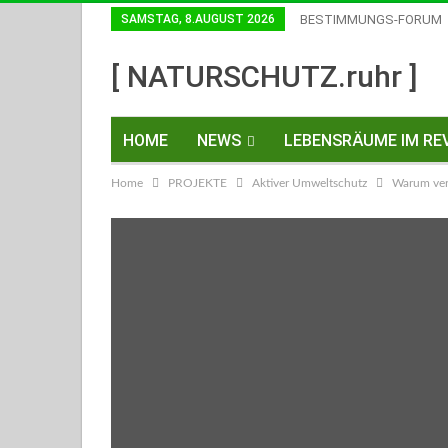
SAMSTAG, 8.AUGUST 2026
BESTIMMUNGS-FORUM
Einwilligungen Widerrufen
[ NATURSCHUTZ.ruhr ]
HOME
NEWS
LEBENSRÄUME IM REV
Home
PROJEKTE
Aktiver Umweltschutz
Warum verb
KONTAKT