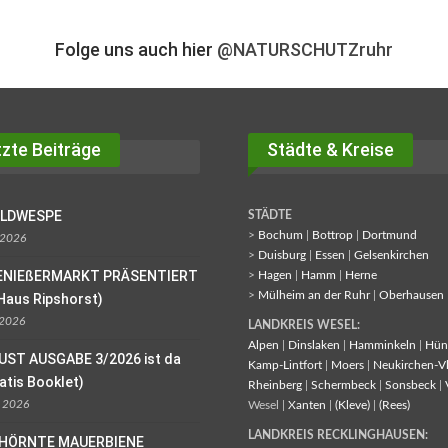
Folge uns auch hier
@NATURSCHUTZruhr
zte Beiträge
Städte & Kreise
OLDWESPE
STÄDTE
>
Bochum
|
Bottrop
|
Dortmund
 2026
>
Duisburg
|
Essen
|
Gelsenkirchen
ENIEßERMARKT PRÄSENTIERT
>
Hagen
|
Hamm
|
Herne
>
Mülheim an der Ruhr
|
Oberhausen
Haus Ripshorst)
 2026
LANDKREIS WESEL:
Alpen
|
Dinslaken
|
Hamminkeln
|
Hün
UST AUSGABE 3/2026 ist da
Kamp-Lintfort
|
Moers
|
Neukirchen-V
ratis Booklet)
Rheinberg
|
Schermbeck
|
Sonsbeck
|
l 2026
Wesel |
Xanten
|
(Kleve)
|
(Rees)
LANDKREIS RECKLINGHAUSEN:
EHÖRNTE MAUERBIENE