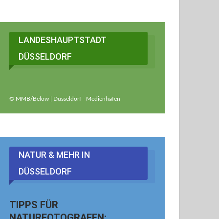
LANDESHAUPTSTADT
DÜSSELDORF
© MMB/Below | Düsseldorf - Medienhafen
NATUR & MEHR IN
DÜSSELDORF
TIPPS FÜR
NATURFOTOGRAFEN: