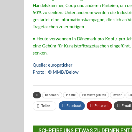
Handelskammer, Coop und anderen Parteien, um de
50% zu senken. Unter anderem werden die Industri
gestartet eine Informationskampagne, die sich an 
Tragetaschen zu ermutigen.
• Heute verwenden in Dänemark pro Kopf / pro Jah
eine Gebühr für Kunststofftragetaschen eingeführt,
senken.
Quelle: europaticker
Photo: © MMB/Below
Dänemark
Plastik
Plastiktragetüten
Revier
Ru
Facebook
Pinterest
Email
Teilen...
Facebook Messenger
SCHREIBE UNS ETWAS ZU DEINEN ENT