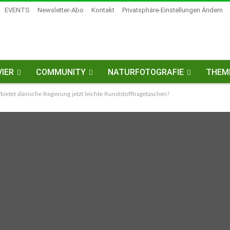
EVENTS
Newsletter-Abo
Kontakt
Privatsphäre-Einstellungen Ändern
IER
COMMUNITY
NATURFOTOGRAFIE
THEM
ietet dänische Regierung jetzt leichte Kunststofftragetaschen?