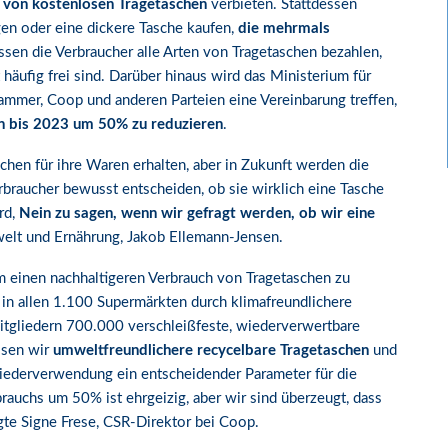
 von kostenlosen Tragetaschen
verbieten. Stattdessen
gen oder eine dickere Tasche kaufen,
die mehrmals
ssen die Verbraucher alle Arten von Tragetaschen bezahlen,
 häufig frei sind. Darüber hinaus wird das Ministerium für
mmer, Coop und anderen Parteien eine Vereinbarung treffen,
n bis 2023 um 50% zu reduzieren
.
hen für ihre Waren erhalten, aber in Zukunft werden die
braucher bewusst entscheiden, ob sie wirklich eine Tasche
rd,
Nein zu sagen, wenn wir gefragt werden, ob wir eine
welt und Ernährung, Jakob Ellemann-Jensen.
 einen nachhaltigeren Verbrauch von Tragetaschen zu
 in allen 1.100 Supermärkten durch klimafreundlichere
itgliedern 700.000 verschleißfeste, wiederverwertbare
ssen wir
umweltfreundlichere recycelbare Tragetaschen
und
iederverwendung ein entscheidender Parameter für die
auchs um 50% ist ehrgeizig, aber wir sind überzeugt, dass
gte Signe Frese, CSR-Direktor bei Coop.