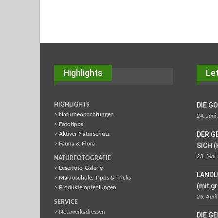
Highlights
Let
DIE G
HIGHLIGHTS
>
Naturbeobachtungen
24. Juni
>
Fototipps
DER G
>
Aktiver Naturschutz
>
Fauna & Flora
SICH (
23. Mai
NATURFOTOGRAFIE
>
Leserfoto-Galerie
LANDL
>
Makroschule, Tipps & Tricks
(mit g
>
Produktempfehlungen
26. Apri
SERVICE
> Netzwerkadressen
DIE G