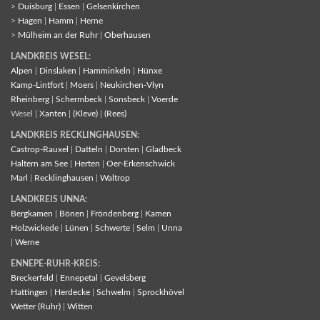
>
Duisburg
|
Essen
|
Gelsenkirchen
>
Hagen
|
Hamm
|
Herne
>
Mülheim an der Ruhr
|
Oberhausen
LANDKREIS WESEL:
Alpen
|
Dinslaken
|
Hamminkeln
|
Hünxe
Kamp-Lintfort
|
Moers
|
Neukirchen-Vlyn
Rheinberg
|
Schermbeck
|
Sonsbeck
|
Voerde
Wesel |
Xanten
|
(Kleve)
|
(Rees)
LANDKREIS RECKLINGHAUSEN:
Castrop-Rauxel
|
Datteln
|
Dorsten
|
Gladbeck
Haltern am See
|
Herten
|
Oer-Erkenschwick
Marl
|
Recklinghausen
|
Waltrop
LANDKREIS UNNA:
Bergkamen
|
Bönen
|
Fröndenberg
|
Kamen
Holzwickede
|
Lünen
|
Schwerte
|
Selm
|
Unna
|
Werne
ENNEPE-RUHR-KREIS:
Breckerfeld
|
Ennepetal
|
Gevelsberg
Hattingen
|
Herdecke
|
Schwelm
|
Sprockhövel
Wetter (Ruhr)
|
Witten