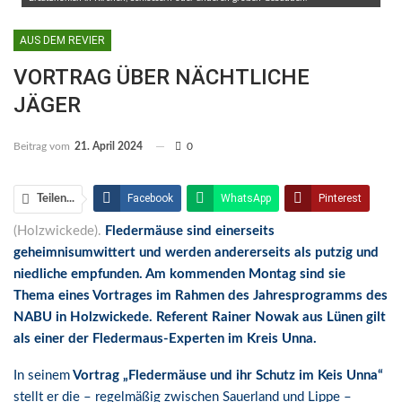
AUS DEM REVIER
VORTRAG ÜBER NÄCHTLICHE
JÄGER
Beitrag vom
21. April 2024
0
Facebook
WhatsApp
Pinterest
Teilen...
(Holzwickede).
Fledermäuse sind einerseits
Email
Linkedin
Telegram
geheimnisumwittert und werden andererseits als putzig und
Facebook Messenger
niedliche empfunden. Am kommenden Montag sind sie
Thema eines Vortrages im Rahmen des Jahresprogramms des
NABU in Holzwickede. Referent Rainer Nowak aus Lünen gilt
als einer der Fledermaus-Experten im Kreis Unna.
In seinem
Vortrag „Fledermäuse und ihr Schutz im Keis Unna“
stellt er die – regelmäßig zwischen Sauerland und Lippe –