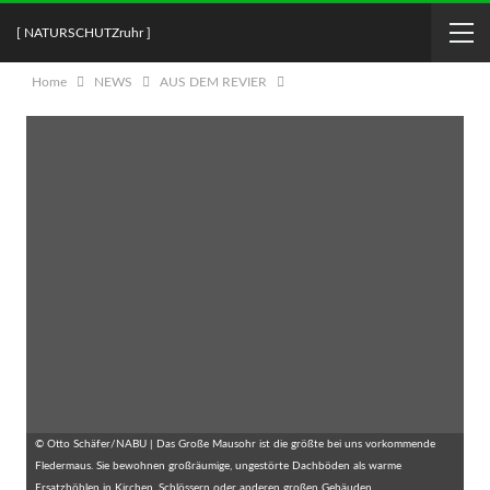
[ NATURSCHUTZruhr ]
Home
NEWS
AUS DEM REVIER
© Otto Schäfer/NABU | Das Große Mausohr ist die größte bei uns vorkommende
Fledermaus. Sie bewohnen großräumige, ungestörte Dachböden als warme
Ersatzhöhlen in Kirchen, Schlössern oder anderen großen Gebäuden.