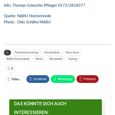
Info: Thomas Griesohn-Pflieger 0173/2818377
Quelle: NABU Holzwickede
Photo: Otto Schäfer/NABU
Fledermäusvortrag
Holzwickede
Kreis Unna
NABU Holzwickede
Revier
Ruhrgebiet
Vortrag
0
Facebook
WhatsApp
Pinterest
Teilen...
Email
Linkedin
Telegram
Facebook Messenger
DAS KÖNNTE DICH AUCH
INTERESSIEREN: