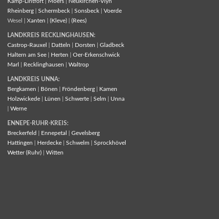
Kamp-Lintfort
|
Moers
|
Neukirchen-Vlyn
Rheinberg
|
Schermbeck
|
Sonsbeck
|
Voerde
Wesel |
Xanten
|
(Kleve)
|
(Rees)
LANDKREIS RECKLINGHAUSEN:
Castrop-Rauxel
|
Datteln
|
Dorsten
|
Gladbeck
Haltern am See
|
Herten
|
Oer-Erkenschwick
Marl
|
Recklinghausen
|
Waltrop
LANDKREIS UNNA:
Bergkamen
|
Bönen
|
Fröndenberg
|
Kamen
Holzwickede
|
Lünen
|
Schwerte
|
Selm
|
Unna
|
Werne
ENNEPE-RUHR-KREIS:
Breckerfeld
|
Ennepetal
|
Gevelsberg
Hattingen
|
Herdecke
|
Schwelm
|
Sprockhövel
Wetter (Ruhr)
|
Witten