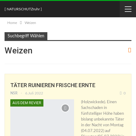
[ NATURSCHUTZruhr ]
Home
Weizen
Suchbegriff Wählen
Weizen
TÄTER RUINIEREN FRISCHE ERNTE
NSR
6.Juli 2022
0
(Holzwickede). Einen
AUS DEM REVIER
Sachschaden in
fünfstelliger Höhe haben
bislang unbekannte Täter
in der Nacht von Montag
(04.07.2022) auf