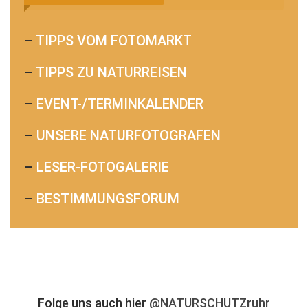
–
TIPPS VOM FOTOMARKT
–
TIPPS ZU NATURREISEN
–
EVENT-/TERMINKALENDER
–
UNSERE NATURFOTOGRAFEN
–
LESER-FOTOGALERIE
–
BESTIMMUNGSFORUM
Folge uns auch hier
@NATURSCHUTZruhr