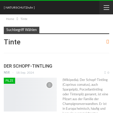
[ NATURSCHUTZruhr ]
Home
Tinte
Suchbegriff Wählen
Tinte
DER SCHOPF-TINTLING
NSR
18.Sep. 2024
0
(Wikipedia). Der Schopf-Tintling
PILZE
(Coprinus comatus), auch
Spargelpilz, Porzellantintling
oder Tintenpilz genannt, ist eine
Pilzart aus der Familie der
Champignonverwandten. Er ist
in Europa heimisch, häufig und