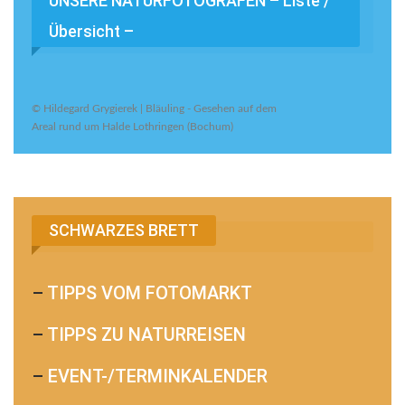
UNSERE NATURFOTOGRAFEN – Liste /
Übersicht –
© Hildegard Grygierek | Bläuling - Gesehen auf dem
Areal rund um Halde Lothringen (Bochum)
SCHWARZES BRETT
–
TIPPS VOM FOTOMARKT
–
TIPPS ZU NATURREISEN
–
EVENT-/TERMINKALENDER