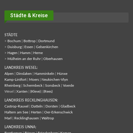
Städte & Kreise
STÄDTE
>
Bochum
|
Bottrop
|
Dortmund
>
Duisburg
|
Essen
|
Gelsenkirchen
>
Hagen
|
Hamm
|
Herne
>
Mülheim an der Ruhr
|
Oberhausen
LANDKREIS WESEL:
Alpen
|
Dinslaken
|
Hamminkeln
|
Hünxe
Kamp-Lintfort
|
Moers
|
Neukirchen-Vlyn
Rheinberg
|
Schermbeck
|
Sonsbeck
|
Voerde
Wesel |
Xanten
|
(Kleve)
|
(Rees)
LANDKREIS RECKLINGHAUSEN:
Castrop-Rauxel
|
Datteln
|
Dorsten
|
Gladbeck
Haltern am See
|
Herten
|
Oer-Erkenschwick
Marl
|
Recklinghausen
|
Waltrop
LANDKREIS UNNA:
Bergkamen
|
Bönen
|
Fröndenberg
|
Kamen