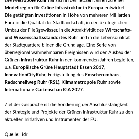
Die
Metropole Ruhr
hat sich in den letzten Jahren zu einer
Modellregion für Grüne Infrastruktur in Europa
entwickelt.
Die getätigten Investitionen in Höhe von mehreren Milliarden
Euro in die Qualität der Stadtlandschaft, in den ökologischen
Umbau der Fließgewässer, in die Attraktivität des
Wirtschafts-
und Wissenschaftsstandortes Ruhr
und in die Lebensqualität
der Stadtquartiere bilden die Grundlage. Eine Serie von
überregional wahrnehmbaren Ereignissen wird den Ausbau der
Grünen
Infrastruktur Ruhr
in den kommenden Jahren begleiten,
u.a.
Europäische Grüne Hauptstadt Essen 2017
,
InnovationCityRuhr,
Fertigstellung des
Emscherumbaus
,
Radschnellweg Ruhr (RS1)
,
Klimametropole Ruhr
sowie
Internationale Gartenschau IGA 2027
.
Ziel der Gespräche ist die Sondierung der Anschlussfähigkeit
der Strategie und Projekte der Grünen Infrastruktur Ruhr zu den
aktuellen Initiativen und Instrumenten der EU.
Quelle: idr