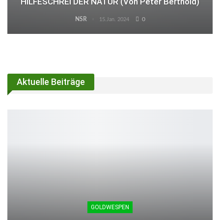
HILFESCHREI DER NATUR (von Peter Berthold)
NSR
0
15.Jan. 2024
Aktuelle Beiträge
GOLDWESPEN