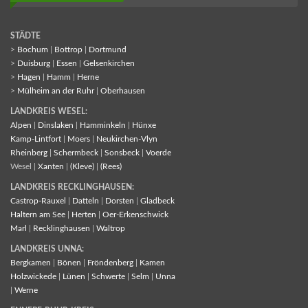
STÄDTE
>
Bochum
|
Bottrop
|
Dortmund
>
Duisburg
|
Essen
|
Gelsenkirchen
>
Hagen
|
Hamm
|
Herne
>
Mülheim an der Ruhr
|
Oberhausen
LANDKREIS WESEL:
Alpen
|
Dinslaken
|
Hamminkeln
|
Hünxe
Kamp-Lintfort
|
Moers
|
Neukirchen-Vlyn
Rheinberg
|
Schermbeck
|
Sonsbeck
|
Voerde
Wesel |
Xanten
|
(Kleve)
|
(Rees)
LANDKREIS RECKLINGHAUSEN:
Castrop-Rauxel
|
Datteln
|
Dorsten
|
Gladbeck
Haltern am See
|
Herten
|
Oer-Erkenschwick
Marl
|
Recklinghausen
|
Waltrop
LANDKREIS UNNA:
Bergkamen
|
Bönen
|
Fröndenberg
|
Kamen
Holzwickede
|
Lünen
|
Schwerte
|
Selm
|
Unna
|
Werne