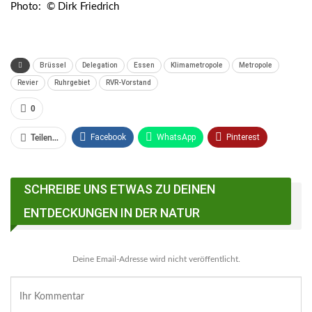
Photo: © Dirk Friedrich
Brüssel
Delegation
Essen
Klimametropole
Metropole
Revier
Ruhrgebiet
RVR-Vorstand
0
Facebook
WhatsApp
Pinterest
Teilen...
Email
Linkedin
Telegram
SCHREIBE UNS ETWAS ZU DEINEN
Facebook Messenger
ENTDECKUNGEN IN DER NATUR
Deine Email-Adresse wird nicht veröffentlicht.