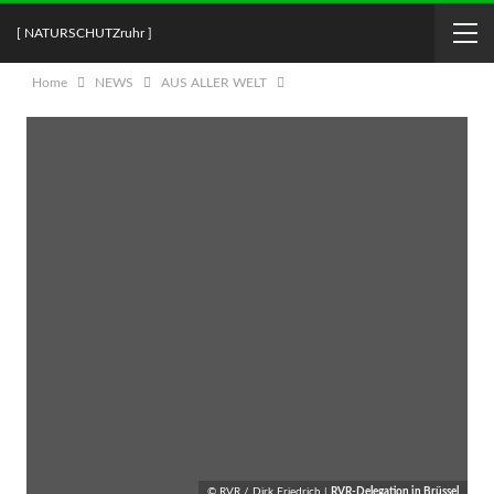
[ NATURSCHUTZruhr ]
Home
NEWS
AUS ALLER WELT
© RVR / Dirk Friedrich |
RVR-Delegation in Brüssel