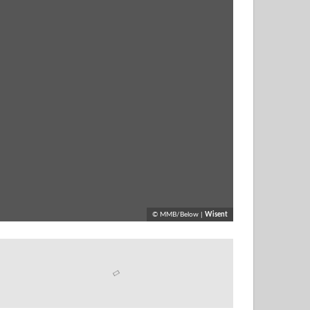
© MMB/Below |
Wisent