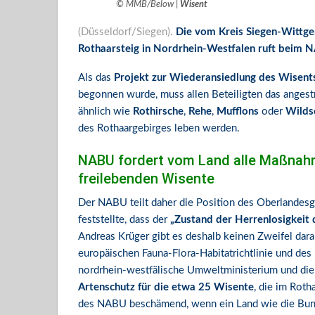
© MMB/Below |
Wisent
(Düsseldorf/Siegen).
Die vom Kreis Siegen-Wittgen
Rothaarsteig in Nordrhein-Westfalen ruft beim 
Als das
Projekt zur Wiederansiedlung des Wisent
begonnen wurde, muss allen Beteiligten das angestr
ähnlich wie
Rothirsche
,
Rehe
,
Mufflons
oder
Wilds
des Rothaargebirges leben werden.
NABU fordert vom Land alle Maßnah
freilebenden Wisente
Der NABU teilt daher die Position des Oberlandes
feststellte, dass der
„Zustand der Herrenlosigkeit d
Andreas Krüger gibt es deshalb keinen Zweifel dar
europäischen Fauna-Flora-Habitatrichtlinie und de
nordrhein-westfälische Umweltministerium und die 
Artenschutz für die etwa 25 Wisente
, die im Roth
des NABU beschämend, wenn ein Land wie die Bunde