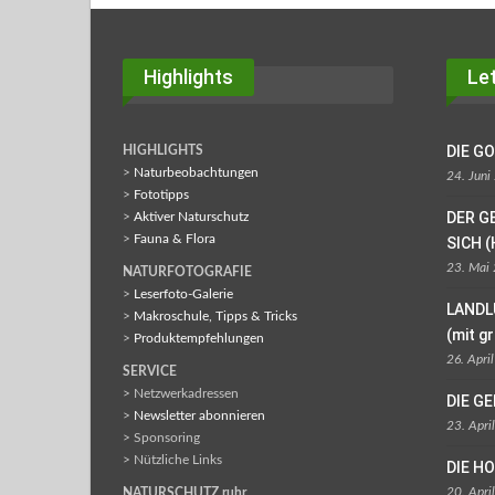
Highlights
Let
DIE G
HIGHLIGHTS
>
Naturbeobachtungen
24. Juni
>
Fototipps
DER G
>
Aktiver Naturschutz
>
Fauna & Flora
SICH (
23. Mai
NATURFOTOGRAFIE
>
Leserfoto-Galerie
LANDL
>
Makroschule, Tipps & Tricks
(mit g
>
Produktempfehlungen
26. Apri
SERVICE
> Netzwerkadressen
DIE G
>
Newsletter abonnieren
23. Apri
> Sponsoring
> Nützliche Links
DIE H
20. Apri
NATURSCHUTZ.ruhr