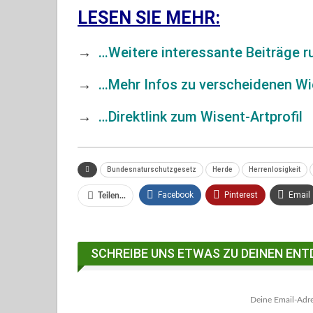
LESEN SIE MEHR:
→
…Weitere interessante Beiträge r
→
…
Mehr Infos zu verscheidenen W
→
…
Direktlink zum Wisent-Artprofil
Bundesnaturschutzgesetz
Herde
Herrenlosigkeit
Facebook
Pinterest
Email
Teilen...
Facebook Messenger
SCHREIBE UNS ETWAS ZU DEINEN ENT
Deine Email-Adres