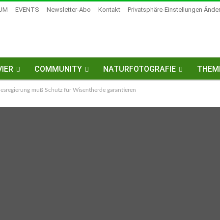
UM
EVENTS
Newsletter-Abo
Kontakt
Privatsphäre-Einstellungen Ände
IER
COMMUNITY
NATURFOTOGRAFIE
THEM
regierung muß Schutz für Wisentherde garantieren