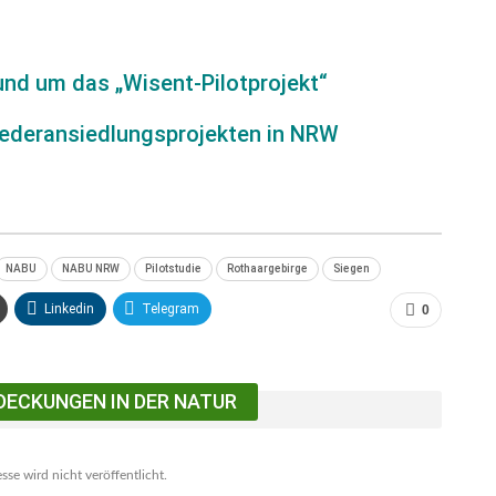
und um das „Wisent-Pilotprojekt“
iederansiedlungsprojekten in NRW
NABU
NABU NRW
Pilotstudie
Rothaargebirge
Siegen
Linkedin
Telegram
0
DECKUNGEN IN DER NATUR
se wird nicht veröffentlicht.