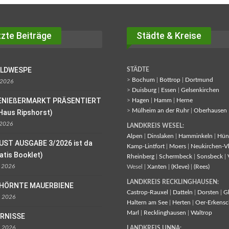
zte Beiträge
Städte & Kreise
OLDWESPE
STÄDTE
>
Bochum
|
Bottrop
|
Dortmund
 2026
>
Duisburg
|
Essen
|
Gelsenkirchen
ENIEßERMARKT PRÄSENTIERT
>
Hagen
|
Hamm
|
Herne
>
Mülheim an der Ruhr
|
Oberhausen
Haus Ripshorst)
 2026
LANDKREIS WESEL:
Alpen
|
Dinslaken
|
Hamminkeln
|
Hün
UST AUSGABE 3/2026 ist da
Kamp-Lintfort
|
Moers
|
Neukirchen-V
ratis Booklet)
Rheinberg
|
Schermbeck
|
Sonsbeck
|
l 2026
Wesel |
Xanten
|
(Kleve)
|
(Rees)
LANDKREIS RECKLINGHAUSEN:
EHÖRNTE MAUERBIENE
Castrop-Rauxel
|
Datteln
|
Dorsten
|
G
l 2026
Haltern am See
|
Herten
|
Oer-Erkensc
Marl
|
Recklinghausen
|
Waltrop
ORNISSE
l 2026
LANDKREIS UNNA: