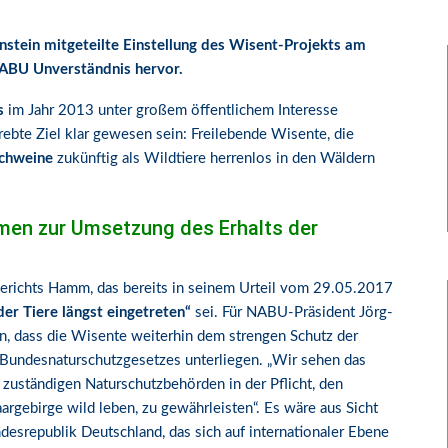
stein mitgeteilte Einstellung des Wisent-Projekts am
NABU Unverständnis hervor.
s
im Jahr 2013 unter großem öffentlichem Interesse
ebte Ziel klar gewesen sein: Freilebende Wisente, die
chweine
zukünftig als Wildtiere herrenlos in den Wäldern
men zur Umsetzung des Erhalts der
gerichts Hamm, das bereits in seinem Urteil vom 29.05.2017
er Tiere längst eingetreten“
sei. Für NABU-Präsident Jörg-
an, dass die Wisente weiterhin dem strengen Schutz der
s Bundesnaturschutzgesetzes unterliegen. „Wir sehen das
zuständigen Naturschutzbehörden in der Pflicht, den
aargebirge wild leben, zu gewährleisten“. Es wäre aus Sicht
srepublik Deutschland, das sich auf internationaler Ebene