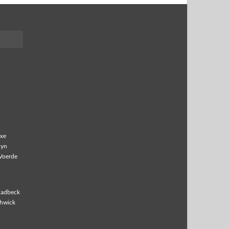
xe
lyn
Voerde
ladbeck
hwick