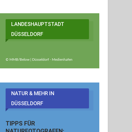
LANDESHAUPTSTADT
DÜSSELDORF
© MMB/Below | Düsseldorf - Medienhafen
NATUR & MEHR IN
DÜSSELDORF
TIPPS FÜR
NATURFOTOGRAFEN: