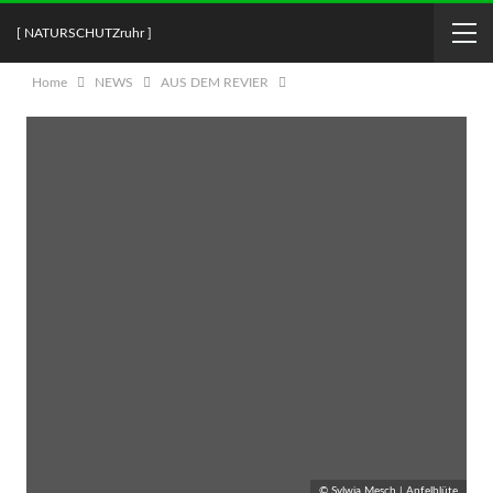
[ NATURSCHUTZruhr ]
Home
NEWS
AUS DEM REVIER
© Sylwia Mesch | Apfelblüte