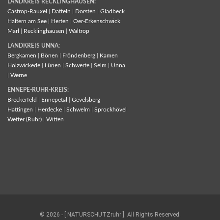
LANDKREIS RECKLINGHAUSEN:
Castrop-Rauxel
|
Datteln
|
Dorsten
|
Gladbeck
Haltern am See
|
Herten
|
Oer-Erkenschwick
Marl
|
Recklinghausen
|
Waltrop
LANDKREIS UNNA:
Bergkamen
|
Bönen
|
Fröndenberg
|
Kamen
Holzwickede
|
Lünen
|
Schwerte
|
Selm
|
Unna
|
Werne
ENNEPE-RUHR-KREIS:
Breckerfeld
|
Ennepetal
|
Gevelsberg
Hattingen
|
Herdecke
|
Schwelm
|
Sprockhövel
Wetter (Ruhr)
|
Witten
© 2026 - [ NATURSCHUTZruhr ]. All Rights Reserved.