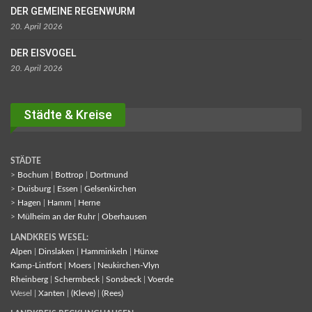
DER GEMEINE REGENWURM
20. April 2026
DER EISVOGEL
20. April 2026
Städte & Kreise
STÄDTE
>
Bochum
|
Bottrop
|
Dortmund
>
Duisburg
|
Essen
|
Gelsenkirchen
>
Hagen
|
Hamm
|
Herne
>
Mülheim an der Ruhr
|
Oberhausen
LANDKREIS WESEL:
Alpen
|
Dinslaken
|
Hamminkeln
|
Hünxe
Kamp-Lintfort
|
Moers
|
Neukirchen-Vlyn
Rheinberg
|
Schermbeck
|
Sonsbeck
|
Voerde
Wesel |
Xanten
|
(Kleve)
|
(Rees)