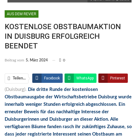
AUS DEM REVIER
KOSTENLOSE OBSTBAUMAKTION
IN DUISBURG ERFOLGREICH
BEENDET
Beitrag vom
5. März 2024
0
Facebook
WhatsApp
Pinterest
Teilen...
(Duisburg).
Die dritte Runde der kostenlosen
Email
Linkedin
Telegram
Obstbaumausgabe der Wirtschaftsbetriebe Duisburg wurde
Facebook Messenger
innerhalb weniger Stunden erfolgreich abgeschlossen. Ein
erneuter Beweis für das nachhaltige Interesse der
Duisburgerinnen und Duisburger an dieser Aktion. Alle
verfügbaren Bäume fanden rasch ihr zukünftiges Zuhause, so
dass jeder registrierte Interessent seinen Obstbaum am