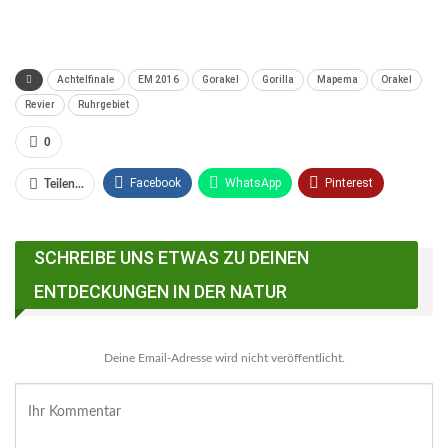
Achtelfinale
EM 2016
Gorakel
Gorilla
Mapema
Orakel
Revier
Ruhrgebiet
0
Facebook
WhatsApp
Pinterest
Teilen...
Email
Linkedin
Telegram
SCHREIBE UNS ETWAS ZU DEINEN
Facebook Messenger
ENTDECKUNGEN IN DER NATUR
Deine Email-Adresse wird nicht veröffentlicht.