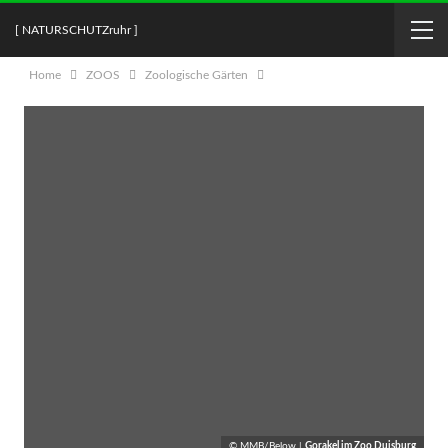
[ NATURSCHUTZruhr ]
Home
ZOOS
Zoologische Gärten
© MMB/Below |
Gorakel im Zoo Duisburg