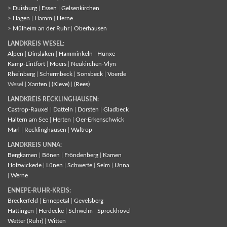
>
Duisburg
|
Essen
|
Gelsenkirchen
>
Hagen
|
Hamm
|
Herne
>
Mülheim an der Ruhr
|
Oberhausen
LANDKREIS WESEL:
Alpen
|
Dinslaken
|
Hamminkeln
|
Hünxe
Kamp-Lintfort
|
Moers
|
Neukirchen-Vlyn
Rheinberg
|
Schermbeck
|
Sonsbeck
|
Voerde
Wesel |
Xanten
|
(Kleve)
|
(Rees)
LANDKREIS RECKLINGHAUSEN:
Castrop-Rauxel
|
Datteln
|
Dorsten
|
Gladbeck
Haltern am See
|
Herten
|
Oer-Erkenschwick
Marl
|
Recklinghausen
|
Waltrop
LANDKREIS UNNA:
Bergkamen
|
Bönen
|
Fröndenberg
|
Kamen
Holzwickede
|
Lünen
|
Schwerte
|
Selm
|
Unna
|
Werne
ENNEPE-RUHR-KREIS:
Breckerfeld
|
Ennepetal
|
Gevelsberg
Hattingen
|
Herdecke
|
Schwelm
|
Sprockhövel
Wetter (Ruhr)
|
Witten