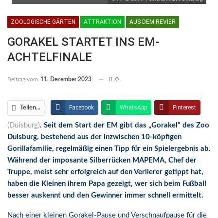
ZOOLOGISCHE GÄRTEN
ATTRAKTION
AUS DEM REVIER
GORAKEL STARTET INS EM-
ACHTELFINALE
Beitrag vom
11. Dezember 2023
0
Facebook
WhatsApp
Pinterest
Teilen...
(Duisburg)
.
Seit dem Start der EM gibt das „Gorakel“ des Zoo
Email
Linkedin
Telegram
Duisburg, bestehend aus der inzwischen 10-köpfigen
Facebook Messenger
Gorillafamilie, regelmäßig einen Tipp für ein Spielergebnis ab.
Während der imposante Silberrücken MAPEMA, Chef der
Truppe, meist sehr erfolgreich auf den Verlierer getippt hat,
haben die Kleinen ihrem Papa gezeigt, wer sich beim Fußball
besser auskennt und den Gewinner immer schnell ermittelt.
Nach einer kleinen Gorakel-Pause und Verschnaufpause für die