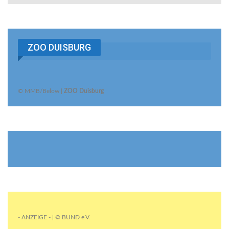
ZOO DUISBURG
© MMB/Below |
ZOO Duisburg
- ANZEIGE - | © BUND e.V.