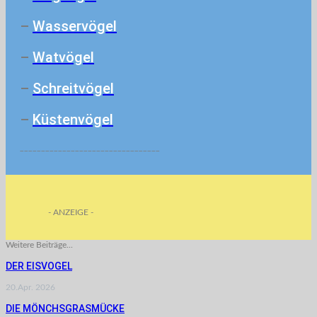
–
Wasservögel
–
Watvögel
–
Schreitvögel
–
Küstenvögel
_________________________________
- ANZEIGE -
Weitere Beiträge...
DER EISVOGEL
20.Apr. 2026
DIE MÖNCHSGRASMÜCKE