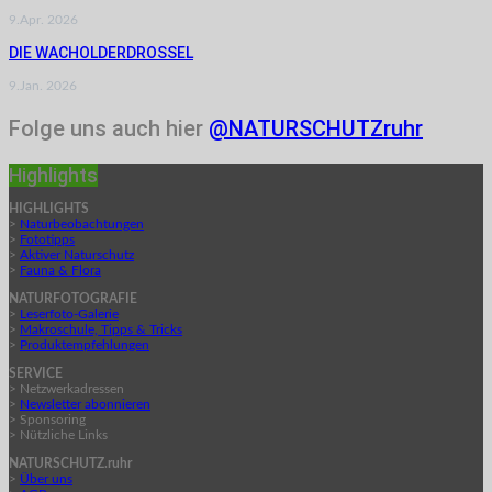
9.Apr. 2026
DIE WACHOLDERDROSSEL
9.Jan. 2026
Folge uns auch hier
@NATURSCHUTZruhr
Highlights
HIGHLIGHTS
>
Naturbeobachtungen
>
Fototipps
>
Aktiver Naturschutz
>
Fauna & Flora
NATURFOTOGRAFIE
>
Leserfoto-Galerie
>
Makroschule, Tipps & Tricks
>
Produktempfehlungen
SERVICE
> Netzwerkadressen
>
Newsletter abonnieren
> Sponsoring
> Nützliche Links
NATURSCHUTZ.ruhr
>
Über uns