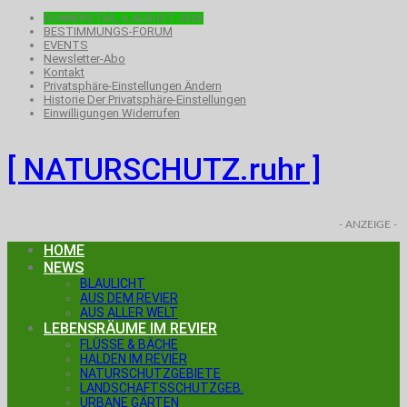
DONNERSTAG, 6.AUGUST 2026
BESTIMMUNGS-FORUM
EVENTS
Newsletter-Abo
Kontakt
Privatsphäre-Einstellungen Ändern
Historie Der Privatsphäre-Einstellungen
Einwilligungen Widerrufen
[ NATURSCHUTZ.ruhr ]
- ANZEIGE -
HOME
NEWS
BLAULICHT
AUS DEM REVIER
AUS ALLER WELT
LEBENSRÄUME IM REVIER
FLÜSSE & BÄCHE
HALDEN IM REVIER
NATURSCHUTZGEBIETE
LANDSCHAFTSSCHUTZGEB.
URBANE GÄRTEN