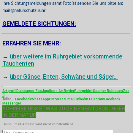
Ihre Sichtungsmeldungen samt Foto(s) senden Sie uns bitte an:
mail@naturschutz.ruhr
GEMELDETE SICHTUNGEN:
ERFAHREN SIE MEHR:
→
über weitere im Ruhrgebiet vorkommende
Tauchenten
→
über Gänse, Enten, Schwäne und Säger…
Artprofil
Duisburger Zoo
Jagdbare Art
Revier
Ruhrgebiet
Saarner Ruhrauen
Zoo
0
Facebook
WhatsApp
Pinterest
Email
Linkedin
Telegram
Facebook
Teilen...
Messenger
SCHREIBE UNS ETWAS ZU DEINEN ENTDECKUNGEN
IN DER NATUR
Deine Email-Adresse wird nicht veröffentlicht.