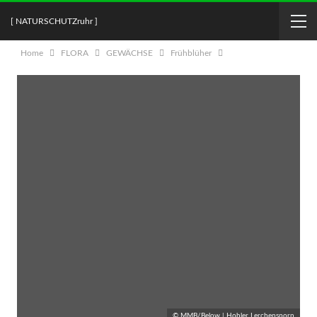
[ NATURSCHUTZruhr ]
Home
FLORA
GEWÄCHSE
Frühblüher
© MMB/Below | Hohler Lerchensporn