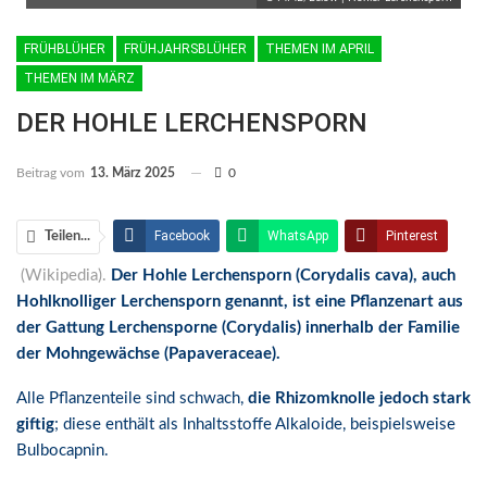
FRÜHBLÜHER
FRÜHJAHRSBLÜHER
THEMEN IM APRIL
THEMEN IM MÄRZ
DER HOHLE LERCHENSPORN
Beitrag vom
13. März 2025
0
Facebook
WhatsApp
Pinterest
Teilen...
(Wikipedia).
Der Hohle Lerchensporn (Corydalis cava), auch
Email
Linkedin
Telegram
Hohlknolliger Lerchensporn genannt, ist eine Pflanzenart aus
Facebook Messenger
der Gattung Lerchensporne (Corydalis) innerhalb der Familie
der Mohngewächse (Papaveraceae).
Alle Pflanzenteile sind schwach,
die Rhizomknolle jedoch stark
giftig
; diese enthält als Inhaltsstoffe Alkaloide, beispielsweise
Bulbocapnin.