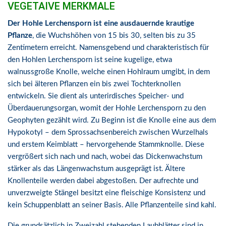
VEGETAIVE MERKMALE
Der Hohle Lerchensporn ist eine ausdauernde krautige
Pflanze
, die Wuchshöhen von 15 bis 30, selten bis zu 35
Zentimetern erreicht. Namensgebend und charakteristisch für
den Hohlen Lerchensporn ist seine kugelige, etwa
walnussgroße Knolle, welche einen Hohlraum umgibt, in dem
sich bei älteren Pflanzen ein bis zwei Tochterknollen
entwickeln. Sie dient als unterirdisches Speicher- und
Überdauerungsorgan, womit der Hohle Lerchensporn zu den
Geophyten gezählt wird. Zu Beginn ist die Knolle eine aus dem
Hypokotyl – dem Sprossachsenbereich zwischen Wurzelhals
und erstem Keimblatt – hervorgehende Stammknolle. Diese
vergrößert sich nach und nach, wobei das Dickenwachstum
stärker als das Längenwachstum ausgeprägt ist. Ältere
Knollenteile werden dabei abgestoßen. Der aufrechte und
unverzweigte Stängel besitzt eine fleischige Konsistenz und
kein Schuppenblatt an seiner Basis. Alle Pflanzenteile sind kahl.
Die grundsätzlich in Zweizahl stehenden Laubblätter sind in