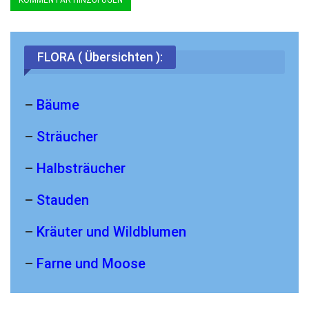
FLORA ( Übersichten ):
–
Bäume
–
Sträucher
–
Halbsträucher
–
Stauden
–
Kräuter und Wildblumen
–
Farne und Moose