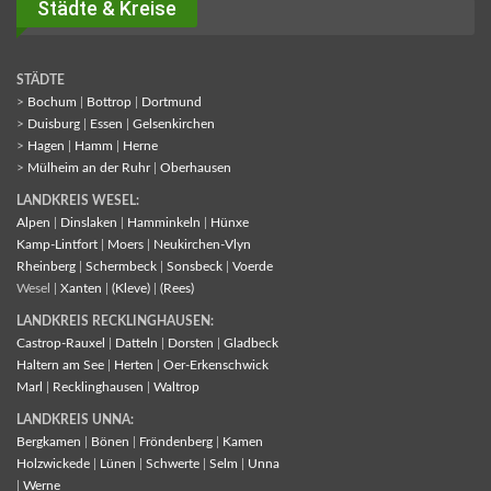
Städte & Kreise
STÄDTE
>
Bochum
|
Bottrop
|
Dortmund
>
Duisburg
|
Essen
|
Gelsenkirchen
>
Hagen
|
Hamm
|
Herne
>
Mülheim an der Ruhr
|
Oberhausen
LANDKREIS WESEL:
Alpen
|
Dinslaken
|
Hamminkeln
|
Hünxe
Kamp-Lintfort
|
Moers
|
Neukirchen-Vlyn
Rheinberg
|
Schermbeck
|
Sonsbeck
|
Voerde
Wesel |
Xanten
|
(Kleve)
|
(Rees)
LANDKREIS RECKLINGHAUSEN:
Castrop-Rauxel
|
Datteln
|
Dorsten
|
Gladbeck
Haltern am See
|
Herten
|
Oer-Erkenschwick
Marl
|
Recklinghausen
|
Waltrop
LANDKREIS UNNA:
Bergkamen
|
Bönen
|
Fröndenberg
|
Kamen
Holzwickede
|
Lünen
|
Schwerte
|
Selm
|
Unna
|
Werne