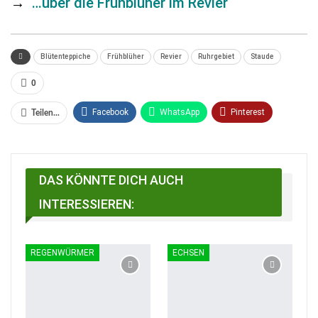
→
…über die Frühblüher im Revier
Blütenteppiche
Frühblüher
Revier
Ruhrgebiet
Staude
0
Facebook
WhatsApp
Pinterest
Teilen...
Email
Linkedin
Telegram
Facebook Messenger
DAS KÖNNTE DICH AUCH
INTERESSIEREN:
REGENWÜRMER
ECHSEN