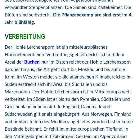
des Laubwaldes, abgeleitet vom Vegetationsrhythmus
verwandter Steppenpflanzen. Die Samen sind Kältekeimer. Die
Blüten sind selbstfertil.
Die Pflanzenexemplare sind erst im 4.
Jahr blühfähig.
V
ERBREITUNG
Der Hohle Lerchensporn ist ein mitteleuropäisches
Florenelement. Sein Verbreitungsgebiet deckt sich mit dem
Areal der
Buchen
, nur im Osten reicht der Hohle Lerchensporn
darüber hinaus, die Art geht dort bis Moskau und bis auf die
Krim; im Westen meidet sie die atlantischen Klimabereiche; im
Süden erstreckt sich ihr Areal bis Süditalien und bis
Mazedonien. Der Hohle Lerchensporn ist in Mitteleuropa weit
verbreitet. Im Süden ist er bis zu den Pyrenäen, Süditalien und
Griechenland beheimatet. In England, Dänemark und
Südschweden gilt er als eingebürgert. Aus Norwegen, Finnland
und breiten Teilen des Mediterrangebietes wurden bisher keine
Bestände bekannt. Er fehlt im mitteleuropäischen Tiefland, in
den Mittelgebirgen mit kalkarmem Gestein, im Alpenvorland