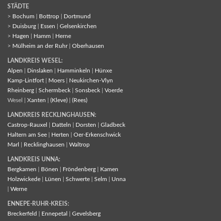
STÄDTE
>
Bochum
|
Bottrop
|
Dortmund
>
Duisburg
|
Essen
|
Gelsenkirchen
>
Hagen
|
Hamm
|
Herne
>
Mülheim an der Ruhr
|
Oberhausen
LANDKREIS WESEL:
Alpen
|
Dinslaken
|
Hamminkeln
|
Hünxe
Kamp-Lintfort
|
Moers
|
Neukirchen-Vlyn
Rheinberg
|
Schermbeck
|
Sonsbeck
|
Voerde
Wesel |
Xanten
|
(Kleve)
|
(Rees)
LANDKREIS RECKLINGHAUSEN:
Castrop-Rauxel
|
Datteln
|
Dorsten
|
Gladbeck
Haltern am See
|
Herten
|
Oer-Erkenschwick
Marl
|
Recklinghausen
|
Waltrop
LANDKREIS UNNA:
Bergkamen
|
Bönen
|
Fröndenberg
|
Kamen
Holzwickede
|
Lünen
|
Schwerte
|
Selm
|
Unna
|
Werne
ENNEPE-RUHR-KREIS:
Breckerfeld
|
Ennepetal
|
Gevelsberg