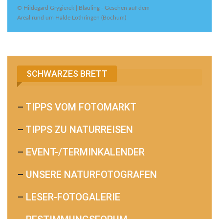
© Hildegard Grygierek | Bläuling - Gesehen auf dem
Areal rund um Halde Lothringen (Bochum)
SCHWARZES BRETT
–
TIPPS VOM FOTOMARKT
–
TIPPS ZU NATURREISEN
–
EVENT-/TERMINKALENDER
–
UNSERE NATURFOTOGRAFEN
–
LESER-FOTOGALERIE