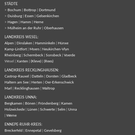
STÄDTE
>
Bochum
|
Bottrop
|
Dortmund
>
Duisburg
|
Essen
|
Gelsenkirchen
>
Hagen
|
Hamm
|
Herne
>
Mülheim an der Ruhr
|
Oberhausen
LANDKREIS WESEL:
Alpen
|
Dinslaken
|
Hamminkeln
|
Hünxe
Kamp-Lintfort
|
Moers
|
Neukirchen-Vlyn
Rheinberg
|
Schermbeck
|
Sonsbeck
|
Voerde
Wesel |
Xanten
|
(Kleve)
|
(Rees)
LANDKREIS RECKLINGHAUSEN:
Castrop-Rauxel
|
Datteln
|
Dorsten
|
Gladbeck
Haltern am See
|
Herten
|
Oer-Erkenschwick
Marl
|
Recklinghausen
|
Waltrop
LANDKREIS UNNA:
Bergkamen
|
Bönen
|
Fröndenberg
|
Kamen
Holzwickede
|
Lünen
|
Schwerte
|
Selm
|
Unna
|
Werne
ENNEPE-RUHR-KREIS:
Breckerfeld
|
Ennepetal
|
Gevelsberg