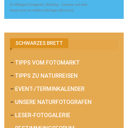
© Hildegard Grygierek | Bläuling - Gesehen auf dem
Areal rund um Halde Lothringen (Bochum)
SCHWARZES BRETT
–
TIPPS VOM FOTOMARKT
–
TIPPS ZU NATURREISEN
–
EVENT-/TERMINKALENDER
–
UNSERE NATURFOTOGRAFEN
–
LESER-FOTOGALERIE