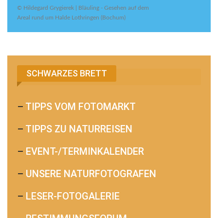
© Hildegard Grygierek | Bläuling - Gesehen auf dem
Areal rund um Halde Lothringen (Bochum)
SCHWARZES BRETT
–
TIPPS VOM FOTOMARKT
–
TIPPS ZU NATURREISEN
–
EVENT-/TERMINKALENDER
–
UNSERE NATURFOTOGRAFEN
–
LESER-FOTOGALERIE