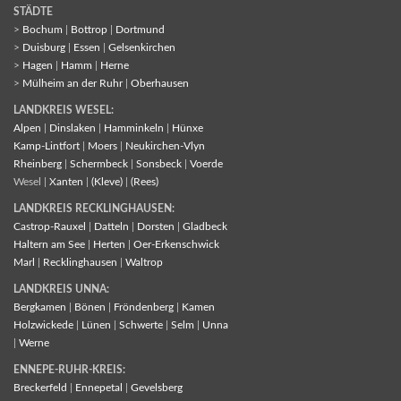
STÄDTE
>
Bochum
|
Bottrop
|
Dortmund
>
Duisburg
|
Essen
|
Gelsenkirchen
>
Hagen
|
Hamm
|
Herne
>
Mülheim an der Ruhr
|
Oberhausen
LANDKREIS WESEL:
Alpen
|
Dinslaken
|
Hamminkeln
|
Hünxe
Kamp-Lintfort
|
Moers
|
Neukirchen-Vlyn
Rheinberg
|
Schermbeck
|
Sonsbeck
|
Voerde
Wesel |
Xanten
|
(Kleve)
|
(Rees)
LANDKREIS RECKLINGHAUSEN:
Castrop-Rauxel
|
Datteln
|
Dorsten
|
Gladbeck
Haltern am See
|
Herten
|
Oer-Erkenschwick
Marl
|
Recklinghausen
|
Waltrop
LANDKREIS UNNA:
Bergkamen
|
Bönen
|
Fröndenberg
|
Kamen
Holzwickede
|
Lünen
|
Schwerte
|
Selm
|
Unna
|
Werne
ENNEPE-RUHR-KREIS:
Breckerfeld
|
Ennepetal
|
Gevelsberg