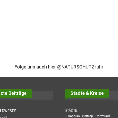
Folge uns auch hier
@NATURSCHUTZruhr
zte Beiträge
Städte & Kreise
OLDWESPE
STÄDTE
>
Bochum
|
Bottrop
|
Dortmund
 2026