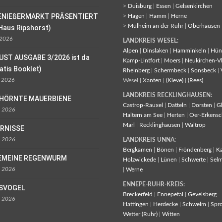
>
Duisburg
|
Essen
|
Gelsenkirchen
ENIEßERMARKT PRÄSENTIERT
>
Hagen
|
Hamm
|
Herne
>
Mülheim an der Ruhr
|
Oberhausen
Haus Ripshorst)
 2026
LANDKREIS WESEL:
Alpen
|
Dinslaken
|
Hamminkeln
|
Hün
UST AUSGABE 3/2026 ist da
Kamp-Lintfort
|
Moers
|
Neukirchen-V
ratis Booklet)
Rheinberg
|
Schermbeck
|
Sonsbeck
|
l 2026
Wesel |
Xanten
|
(Kleve)
|
(Rees)
LANDKREIS RECKLINGHAUSEN:
EHÖRNTE MAUERBIENE
Castrop-Rauxel
|
Datteln
|
Dorsten
|
G
l 2026
Haltern am See
|
Herten
|
Oer-Erkensc
Marl
|
Recklinghausen
|
Waltrop
ORNISSE
l 2026
LANDKREIS UNNA:
Bergkamen
|
Bönen
|
Fröndenberg
|
K
EMEINE REGENWURM
Holzwickede
|
Lünen
|
Schwerte
|
Sel
l 2026
|
Werne
ENNEPE-RUHR-KREIS:
ISVOGEL
Breckerfeld
|
Ennepetal
|
Gevelsberg
l 2026
Hattingen
|
Herdecke
|
Schwelm
|
Spr
Wetter (Ruhr)
|
Witten