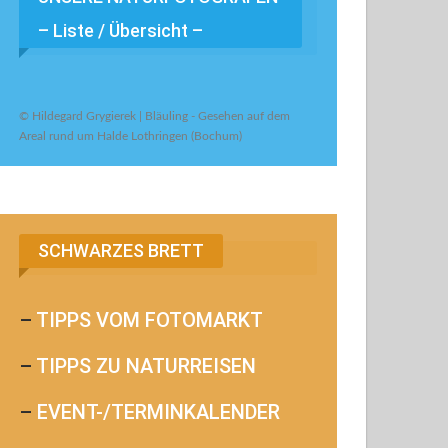
– Liste / Übersicht –
© Hildegard Grygierek | Bläuling - Gesehen auf dem
Areal rund um Halde Lothringen (Bochum)
SCHWARZES BRETT
–
TIPPS VOM FOTOMARKT
–
TIPPS ZU NATURREISEN
–
EVENT-/TERMINKALENDER