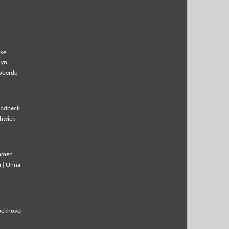
xe
lyn
Voerde
ladbeck
hwick
amen
m
|
Unna
ockhövel