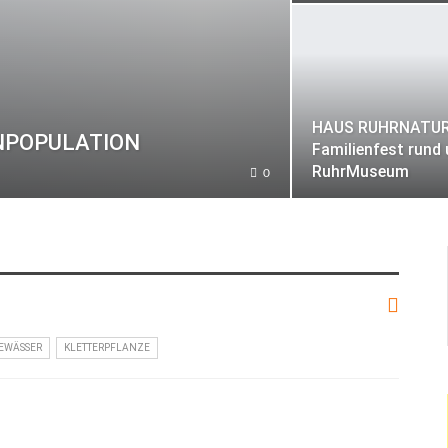
HAUS RUHRNATUR
NPOPULATION
Familienfest rund
RuhrMuseum
0
EWÄSSER
KLETTERPFLANZE