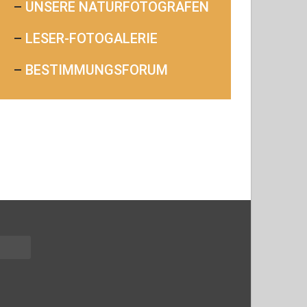
–
UNSERE NATURFOTOGRAFEN
–
LESER-FOTOGALERIE
–
BESTIMMUNGSFORUM