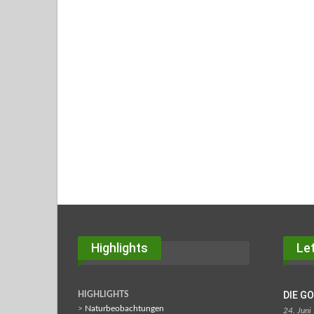
Highlights
Let
DIE G
HIGHLIGHTS
>
Naturbeobachtungen
24. Juni