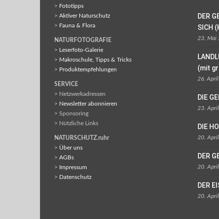
>
Fototipps
DER G
>
Aktiver Naturschutz
>
Fauna & Flora
SICH (
23. Mai
NATURFOTOGRAFIE
>
Leserfoto-Galerie
LANDL
>
Makroschule, Tipps & Tricks
(mit g
>
Produktempfehlungen
26. Apri
SERVICE
> Netzwerkadressen
DIE G
>
Newsletter abonnieren
23. Apri
> Sponsoring
> Nützliche Links
DIE H
20. Apri
NATURSCHUTZ.ruhr
>
Über uns
DER G
>
AGBs
20. Apri
>
Impressum
>
Datenschutz
DER E
20. Apri