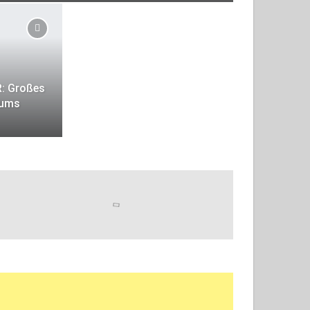
: Großes
 ums