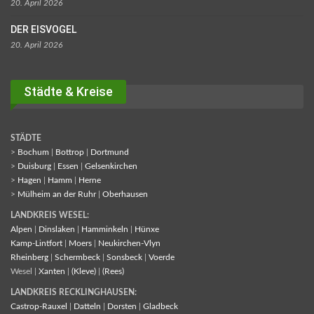
20. April 2026
DER EISVOGEL
20. April 2026
Städte & Kreise
STÄDTE
>
Bochum
|
Bottrop
|
Dortmund
>
Duisburg
|
Essen
|
Gelsenkirchen
>
Hagen
|
Hamm
|
Herne
>
Mülheim an der Ruhr
|
Oberhausen
LANDKREIS WESEL:
Alpen
|
Dinslaken
|
Hamminkeln
|
Hünxe
Kamp-Lintfort
|
Moers
|
Neukirchen-Vlyn
Rheinberg
|
Schermbeck
|
Sonsbeck
|
Voerde
Wesel |
Xanten
|
(Kleve)
|
(Rees)
LANDKREIS RECKLINGHAUSEN:
Castrop-Rauxel
|
Datteln
|
Dorsten
|
Gladbeck