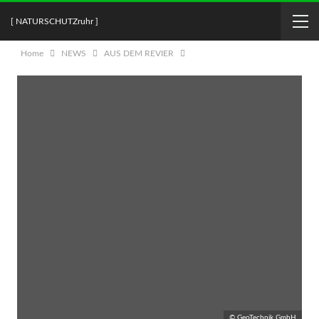
[ NATURSCHUTZruhr ]
Home
NEWS
AUS DEM REVIER
© GeoTechnik GmbH