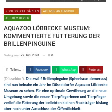
ZOOLOGISCHE GÄRTEN
AKTIVER ARTENSCHUTZ
AUS DEM REVIER
AQUAZOO LÖBBECKE MUSEUM:
KOMMENTIERTE FÜTTERUNG DER
BRILLENPINGUINE
Beitrag vom
22. Juni 2023
0
Facebook
WhatsApp
Pinterest
Teilen...
(Düsseldorf).
Die zwölf Brillenpinguine (Spheniscus demersus)
Email
Linkedin
Telegram
sind nun beinahe ein Jahr im Düsseldorfer Aquazoo Löbbecke
Facebook Messenger
Museum zu sehen. Für eine optimale Gewöhnung an die neue
Umgebung sowie die neuen Tierpflegerinnen und Tierpfleger
verlief die Fütterung der beliebten kleinen Frackträger bislang
aber noch unter Ausschluss der Öffentlichkeit.