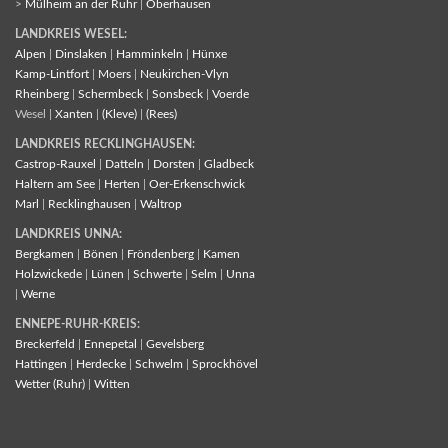
>
Mülheim an der Ruhr
|
Oberhausen
LANDKREIS WESEL:
Alpen
|
Dinslaken
|
Hamminkeln
|
Hünxe
Kamp-Lintfort
|
Moers
|
Neukirchen-Vlyn
Rheinberg
|
Schermbeck
|
Sonsbeck
|
Voerde
Wesel |
Xanten
|
(Kleve)
|
(Rees)
LANDKREIS RECKLINGHAUSEN:
Castrop-Rauxel
|
Datteln
|
Dorsten
|
Gladbeck
Haltern am See
|
Herten
|
Oer-Erkenschwick
Marl
|
Recklinghausen
|
Waltrop
LANDKREIS UNNA:
Bergkamen
|
Bönen
|
Fröndenberg
|
Kamen
Holzwickede
|
Lünen
|
Schwerte
|
Selm
|
Unna
|
Werne
ENNEPE-RUHR-KREIS:
Breckerfeld
|
Ennepetal
|
Gevelsberg
Hattingen
|
Herdecke
|
Schwelm
|
Sprockhövel
Wetter (Ruhr)
|
Witten