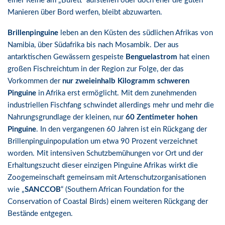
einer Reihe am „Büfett“ aufstellen oder doch eher die guten
Manieren über Bord werfen, bleibt abzuwarten.
Brillenpinguine
leben an den Küsten des südlichen Afrikas von
Namibia, über Südafrika bis nach Mosambik. Der aus
antarktischen Gewässern gespeiste
Benguelastrom
hat einen
großen Fischreichtum in der Region zur Folge, der das
Vorkommen der
nur zweieinhalb Kilogramm schweren
Pinguine
in Afrika erst ermöglicht. Mit dem zunehmenden
industriellen Fischfang schwindet allerdings mehr und mehr die
Nahrungsgrundlage der kleinen, nur
60 Zentimeter hohen
Pinguine
. In den vergangenen 60 Jahren ist ein Rückgang der
Brillenpinguinpopulation um etwa 90 Prozent verzeichnet
worden. Mit intensiven Schutzbemühungen vor Ort und der
Erhaltungszucht dieser einzigen Pinguine Afrikas wirkt die
Zoogemeinschaft gemeinsam mit Artenschutzorganisationen
wie „
SANCCOB
“ (Southern African Foundation for the
Conservation of Coastal Birds) einem weiteren Rückgang der
Bestände entgegen.