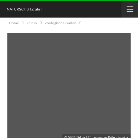
[ NATURSCHUTZruhr ]
Home
ZOOS
Zoologische Gärten
© MMB/Below | Fütterung der Brillenpinguine