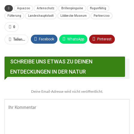
Aquazoo
Artenschutz
Brillenpinguine
flugunfähig
Fütterung
Landeshauptstadt
Löbbecke Museum
Partnerzoo
0
Facebook
WhatsApp
Pinterest
Teilen...
Email
Linkedin
Telegram
SCHREIBE UNS ETWAS ZU DEINEN
Facebook Messenger
ENTDECKUNGEN IN DER NATUR
Deine Email-Adresse wird nicht veröffentlicht.