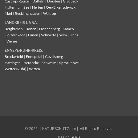
Castrop-Rauxel
|
Datteln
|
Dorsten
|
Gladbeck
Haltern am See
|
Herten
|
Oer-Erkenschwick
Marl
|
Recklinghausen
|
Waltrop
LANDKREIS UNNA:
Bergkamen
|
Bönen
|
Fröndenberg
|
Kamen
Holzwickede
|
Lünen
|
Schwerte
|
Selm
|
Unna
|
Werne
ENNEPE-RUHR-KREIS:
Breckerfeld
|
Ennepetal
|
Gevelsberg
Hattingen
|
Herdecke
|
Schwelm
|
Sprockhövel
Wetter (Ruhr)
|
Witten
© 2026 - [ NATURSCHUTZruhr ]. All Rights Reserved.
Design:
MMB