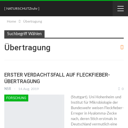
[ NATURSCHUTZruhr ]
Home
Übertragung
Suchbegriff Wählen
Übertragung
ERSTER VERDACHTSFALL AUF FLECKFIEBER-
ÜBERTRAGUNG
NSR
14.Aug. 2019
0
(Stuttgart). Uni Hohenheim und
FORSCHUNG
Institut für Mikrobiologie der
Bundeswehr weisen Fleckfieber-
Erreger in Hyalomma-Zecke
nach, deren Stich erstmals in
Deutschland vermutlich eine