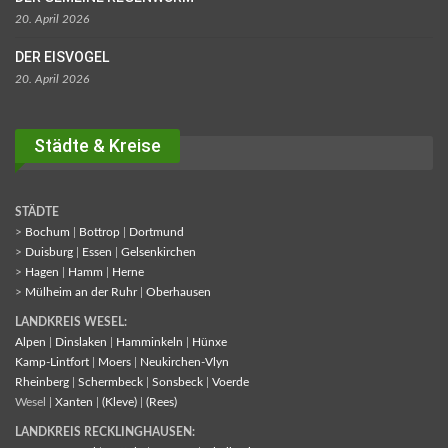
20. April 2026
DER EISVOGEL
20. April 2026
Städte & Kreise
STÄDTE
>
Bochum
|
Bottrop
|
Dortmund
>
Duisburg
|
Essen
|
Gelsenkirchen
>
Hagen
|
Hamm
|
Herne
>
Mülheim an der Ruhr
|
Oberhausen
LANDKREIS WESEL:
Alpen
|
Dinslaken
|
Hamminkeln
|
Hünxe
Kamp-Lintfort
|
Moers
|
Neukirchen-Vlyn
Rheinberg
|
Schermbeck
|
Sonsbeck
|
Voerde
Wesel |
Xanten
|
(Kleve)
|
(Rees)
LANDKREIS RECKLINGHAUSEN: