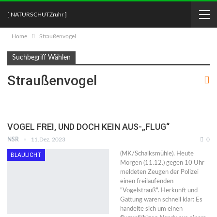
[ NATURSCHUTZruhr ]
Home
Straußenvogel
Suchbegriff Wählen
Straußenvogel
VOGEL FREI, UND DOCH KEIN AUS-„FLUG“
NSR
11.Dez. 2023
0
(MK/Schalksmühle). Heute
BLAULICHT
Morgen (11.12.) gegen 10 Uhr
meldeten Zeugen der Polizei
einen freilaufenden
"Vogelstrauß". Herkunft und
Gattung waren schnell klar: Es
handelte sich um einen