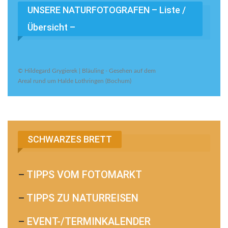
UNSERE NATURFOTOGRAFEN – Liste /
Übersicht –
© Hildegard Grygierek | Bläuling - Gesehen auf dem
Areal rund um Halde Lothringen (Bochum)
SCHWARZES BRETT
–
TIPPS VOM FOTOMARKT
–
TIPPS ZU NATURREISEN
–
EVENT-/TERMINKALENDER