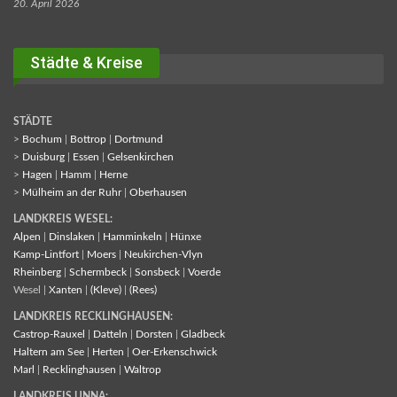
20. April 2026
Städte & Kreise
STÄDTE
>
Bochum
|
Bottrop
|
Dortmund
>
Duisburg
|
Essen
|
Gelsenkirchen
>
Hagen
|
Hamm
|
Herne
>
Mülheim an der Ruhr
|
Oberhausen
LANDKREIS WESEL:
Alpen
|
Dinslaken
|
Hamminkeln
|
Hünxe
Kamp-Lintfort
|
Moers
|
Neukirchen-Vlyn
Rheinberg
|
Schermbeck
|
Sonsbeck
|
Voerde
Wesel |
Xanten
|
(Kleve)
|
(Rees)
LANDKREIS RECKLINGHAUSEN:
Castrop-Rauxel
|
Datteln
|
Dorsten
|
Gladbeck
Haltern am See
|
Herten
|
Oer-Erkenschwick
Marl
|
Recklinghausen
|
Waltrop
LANDKREIS UNNA: