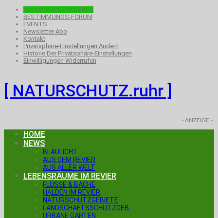
FREITAG, 7.AUGUST 2026
BESTIMMUNGS-FORUM
EVENTS
Newsletter-Abo
Kontakt
Privatsphäre-Einstellungen Ändern
Historie Der Privatsphäre-Einstellungen
Einwilligungen Widerrufen
[ NATURSCHUTZ.ruhr ]
- ANZEIGE -
HOME
NEWS
BLAULICHT
AUS DEM REVIER
AUS ALLER WELT
LEBENSRÄUME IM REVIER
FLÜSSE & BÄCHE
HALDEN IM REVIER
NATURSCHUTZGEBIETE
LANDSCHAFTSSCHUTZGEB.
URBANE GÄRTEN