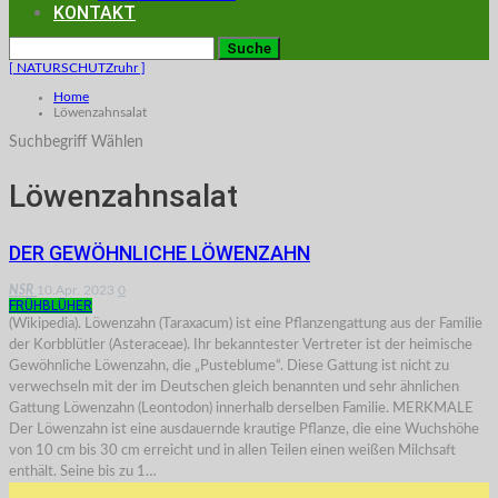
KONTAKT
[ NATURSCHUTZruhr ]
Home
Löwenzahnsalat
Suchbegriff Wählen
Löwenzahnsalat
DER GEWÖHNLICHE LÖWENZAHN
NSR
10.Apr. 2023
0
FRÜHBLÜHER
(Wikipedia). Löwenzahn (Taraxacum) ist eine Pflanzengattung aus der Familie
der Korbblütler (Asteraceae). Ihr bekanntester Vertreter ist der heimische
Gewöhnliche Löwenzahn, die „Pusteblume“. Diese Gattung ist nicht zu
verwechseln mit der im Deutschen gleich benannten und sehr ähnlichen
Gattung Löwenzahn (Leontodon) innerhalb derselben Familie. MERKMALE
Der Löwenzahn ist eine ausdauernde krautige Pflanze, die eine Wuchshöhe
von 10 cm bis 30 cm erreicht und in allen Teilen einen weißen Milchsaft
enthält. Seine bis zu 1…