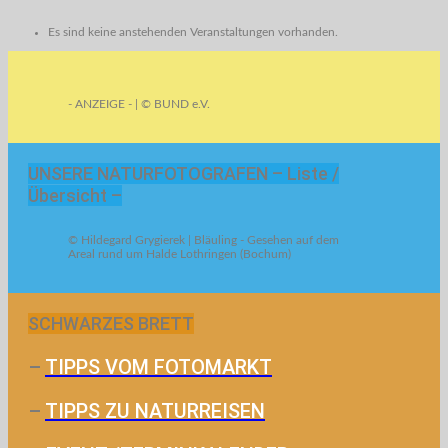
Es sind keine anstehenden Veranstaltungen vorhanden.
- ANZEIGE - | © BUND e.V.
UNSERE NATURFOTOGRAFEN – Liste /
Übersicht –
© Hildegard Grygierek | Bläuling - Gesehen auf dem
Areal rund um Halde Lothringen (Bochum)
SCHWARZES BRETT
–
TIPPS VOM FOTOMARKT
–
TIPPS ZU NATURREISEN