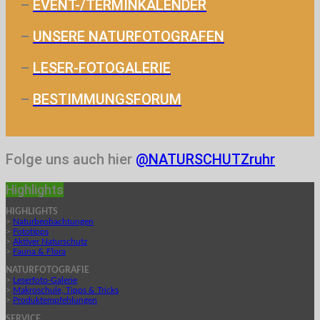
–
EVENT-/TERMINKALENDER
–
UNSERE NATURFOTOGRAFEN
–
LESER-FOTOGALERIE
–
BESTIMMUNGSFORUM
Folge uns auch hier
@NATURSCHUTZruhr
Highlights
HIGHLIGHTS
>
Naturbeobachtungen
>
Fototipps
>
Aktiver Naturschutz
>
Fauna & Flora
NATURFOTOGRAFIE
>
Leserfoto-Galerie
>
Makroschule, Tipps & Tricks
>
Produktempfehlungen
SERVICE