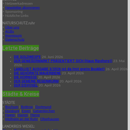
> Netzwerkadressen
>
Newsletter abonnieren
> Sponsoring
> Nützliche Links
NATURSCHUTZ.ruhr
>
Über uns
>
AGBs
>
Impressum
>
Datenschutz
Letzte Beiträge
DIE GOLDWESPE
24. Juni 2026
DER GENIEßERMARKT PRÄSENTIERT SICH (Haus Ripshorst)
23. Mai
2026
LANDLUST AUSGABE 3/2026 ist da (mit gratis Booklet)
26. April 2026
DIE GEHÖRNTE MAUERBIENE
23. April 2026
DIE HORNISSE
20. April 2026
DER GEMEINE REGENWURM
20. April 2026
DER EISVOGEL
20. April 2026
Städte & Kreise
STÄDTE
>
Bochum
|
Bottrop
|
Dortmund
>
Duisburg
|
Essen
|
Gelsenkirchen
>
Hagen
|
Hamm
|
Herne
>
Mülheim an der Ruhr
|
Oberhausen
LANDKREIS WESEL: