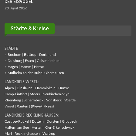
DER EISVOGEL
20. April 2026
Städte & Kreise
STÄDTE
>
Bochum
|
Bottrop
|
Dortmund
>
Duisburg
|
Essen
|
Gelsenkirchen
>
Hagen
|
Hamm
|
Herne
>
Mülheim an der Ruhr
|
Oberhausen
LANDKREIS WESEL:
Alpen
|
Dinslaken
|
Hamminkeln
|
Hünxe
Kamp-Lintfort
|
Moers
|
Neukirchen-Vlyn
Rheinberg
|
Schermbeck
|
Sonsbeck
|
Voerde
Wesel |
Xanten
|
(Kleve)
|
(Rees)
LANDKREIS RECKLINGHAUSEN:
Castrop-Rauxel
|
Datteln
|
Dorsten
|
Gladbeck
Haltern am See
|
Herten
|
Oer-Erkenschwick
Marl
|
Recklinghausen
|
Waltrop