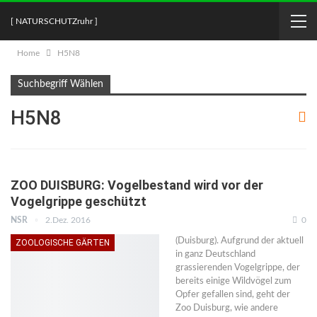
[ NATURSCHUTZruhr ]
Home
H5N8
Suchbegriff Wählen
H5N8
ZOO DUISBURG: Vogelbestand wird vor der
Vogelgrippe geschützt
NSR
2.Dez. 2016
0
(Duisburg). Aufgrund der aktuell
ZOOLOGISCHE GÄRTEN
in ganz Deutschland
grassierenden Vogelgrippe, der
bereits einige Wildvögel zum
Opfer gefallen sind, geht der
Zoo Duisburg, wie andere