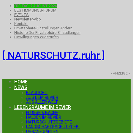
FREITAG, 7.AUGUST 2026
BESTIMMUNGS-FORUM
EVENTS
Newsletter-Abo
Kontakt
Privatsphäre-Einstellungen Ändern
Historie Der Privatsphäre-Einstellungen
Einwilligungen Widerrufen
[ NATURSCHUTZ.ruhr ]
- ANZEIGE -
HOME
NEWS
BLAULICHT
AUS DEM REVIER
AUS ALLER WELT
LEBENSRÄUME IM REVIER
FLÜSSE & BÄCHE
HALDEN IM REVIER
NATURSCHUTZGEBIETE
LANDSCHAFTSSCHUTZGEB.
URBANE GÄRTEN