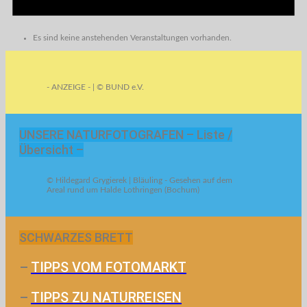
Es sind keine anstehenden Veranstaltungen vorhanden.
- ANZEIGE - | © BUND e.V.
UNSERE NATURFOTOGRAFEN – Liste /
Übersicht –
© Hildegard Grygierek | Bläuling - Gesehen auf dem
Areal rund um Halde Lothringen (Bochum)
SCHWARZES BRETT
–
TIPPS VOM FOTOMARKT
–
TIPPS ZU NATURREISEN