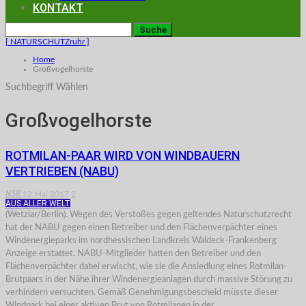
KONTAKT
[ NATURSCHUTZruhr ]
Home
Großvogelhorste
Suchbegriff Wählen
Großvogelhorste
ROTMILAN-PAAR WIRD VON WINDBAUERN
VERTRIEBEN (NABU)
NSR
12.Mai 2017
2
AUS ALLER WELT
(Wetzlar/Berlin). Wegen des Verstoßes gegen geltendes Naturschutzrecht
hat der NABU gegen einen Betreiber und den Flächenverpächter eines
Windenergieparks im nordhessischen Landkreis Waldeck-Frankenberg
Anzeige erstattet. NABU-Mitglieder hatten den Betreiber und den
Flächenverpächter dabei erwischt, wie sie die Ansiedlung eines Rotmilan-
Brutpaars in der Nähe ihrer Windenergieanlagen durch massive Störung zu
verhindern versuchten. Gemäß Genehmigungsbescheid müsste dieser
Windpark bei einer aktiven Brut von Rotmilanen in der…