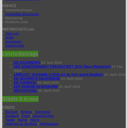
SERVICE
> Netzwerkadressen
>
Newsletter abonnieren
> Sponsoring
> Nützliche Links
NATURSCHUTZ.ruhr
>
Über uns
>
AGBs
>
Impressum
>
Datenschutz
Letzte Beiträge
DIE GOLDWESPE
24. Juni 2026
DER GENIEßERMARKT PRÄSENTIERT SICH (Haus Ripshorst)
23. Mai
2026
LANDLUST AUSGABE 3/2026 ist da (mit gratis Booklet)
26. April 2026
DIE GEHÖRNTE MAUERBIENE
23. April 2026
DIE HORNISSE
20. April 2026
DER GEMEINE REGENWURM
20. April 2026
DER EISVOGEL
20. April 2026
Städte & Kreise
STÄDTE
>
Bochum
|
Bottrop
|
Dortmund
>
Duisburg
|
Essen
|
Gelsenkirchen
>
Hagen
|
Hamm
|
Herne
>
Mülheim an der Ruhr
|
Oberhausen