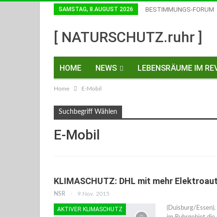
SAMSTAG, 8.AUGUST 2026
BESTIMMUNGS-FORUM
Einwilligungen Widerrufen
[ NATURSCHUTZ.ruhr ]
HOME
NEWS
LEBENSRÄUME IM REV
Home
E-Mobil
KONTAKT
Suchbegriff Wählen
E-Mobil
KLIMASCHUTZ: DHL mit mehr Elektroaut
NSR
9.Nov. 2015
(Duisburg/Essen).
AKTIVER KLIMASCHUTZ