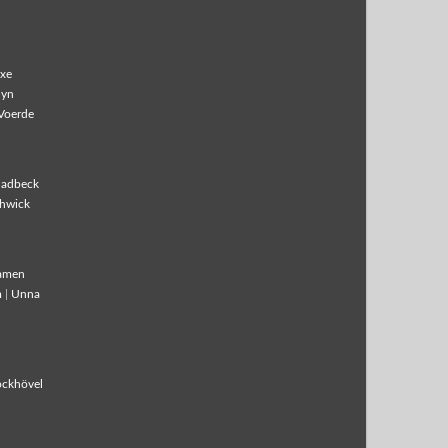
xe
lyn
Voerde
ladbeck
hwick
amen
m
|
Unna
ockhövel