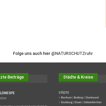
Folge uns auch hier
@NATURSCHUTZruhr
zte Beiträge
Städte & Kreise
OLDWESPE
STÄDTE
>
Bochum
|
Bottrop
|
Dortmund
 2026
>
Duisburg
|
Essen
|
Gelsenkirchen