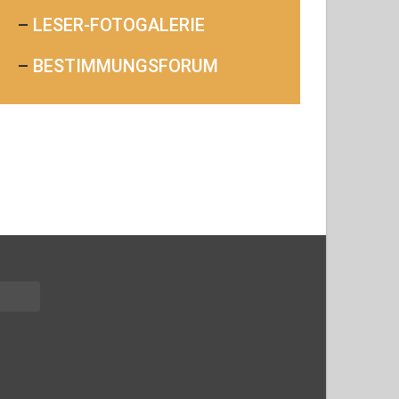
–
LESER-FOTOGALERIE
–
BESTIMMUNGSFORUM