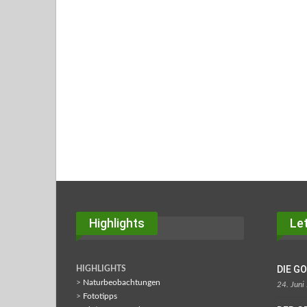
Highlights
Let
DIE G
HIGHLIGHTS
>
Naturbeobachtungen
24. Juni
>
Fototipps