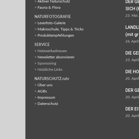
DER G
>
Aktiver Naturschutz
>
Fauna & Flora
SICH (
23. Mai
NATURFOTOGRAFIE
>
Leserfoto-Galerie
LANDL
>
Makroschule, Tipps & Tricks
(mit g
>
Produktempfehlungen
26. Apri
SERVICE
> Netzwerkadressen
DIE G
>
Newsletter abonnieren
23. Apri
> Sponsoring
> Nützliche Links
DIE H
20. Apri
NATURSCHUTZ.ruhr
>
Über uns
DER G
>
AGBs
20. Apri
>
Impressum
>
Datenschutz
DER E
20. Apri