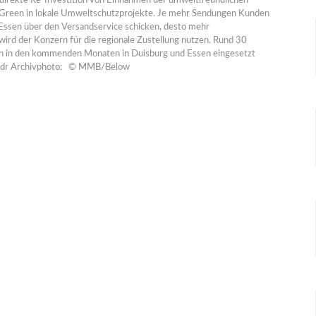
 direkte Re-Investition von Einnahmen der umweltfreundlichen
Green in lokale Umweltschutzprojekte. Je mehr Sendungen Kunden
Essen über den Versandservice schicken, desto mehr
wird der Konzern für die regionale Zustellung nutzen. Rund 30
en in den kommenden Monaten in Duisburg und Essen eingesetzt
 idr Archivphoto: © MMB/Below