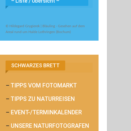
– Liste / Übersicht –
© Hildegard Grygierek | Bläuling - Gesehen auf dem
Areal rund um Halde Lothringen (Bochum)
SCHWARZES BRETT
–
TIPPS VOM FOTOMARKT
–
TIPPS ZU NATURREISEN
–
EVENT-/TERMINKALENDER
–
UNSERE NATURFOTOGRAFEN