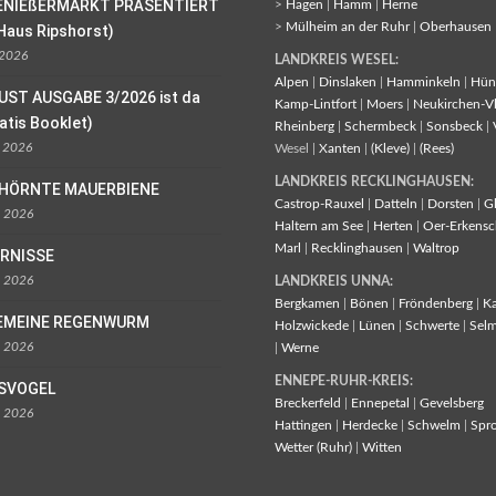
ENIEßERMARKT PRÄSENTIERT
>
Hagen
|
Hamm
|
Herne
>
Mülheim an der Ruhr
|
Oberhausen
Haus Ripshorst)
 2026
LANDKREIS WESEL:
Alpen
|
Dinslaken
|
Hamminkeln
|
Hün
UST AUSGABE 3/2026 ist da
Kamp-Lintfort
|
Moers
|
Neukirchen-V
ratis Booklet)
Rheinberg
|
Schermbeck
|
Sonsbeck
|
l 2026
Wesel |
Xanten
|
(Kleve)
|
(Rees)
LANDKREIS RECKLINGHAUSEN:
EHÖRNTE MAUERBIENE
Castrop-Rauxel
|
Datteln
|
Dorsten
|
G
l 2026
Haltern am See
|
Herten
|
Oer-Erkensc
Marl
|
Recklinghausen
|
Waltrop
ORNISSE
l 2026
LANDKREIS UNNA:
Bergkamen
|
Bönen
|
Fröndenberg
|
K
EMEINE REGENWURM
Holzwickede
|
Lünen
|
Schwerte
|
Sel
l 2026
|
Werne
ENNEPE-RUHR-KREIS:
ISVOGEL
Breckerfeld
|
Ennepetal
|
Gevelsberg
l 2026
Hattingen
|
Herdecke
|
Schwelm
|
Spr
Wetter (Ruhr)
|
Witten