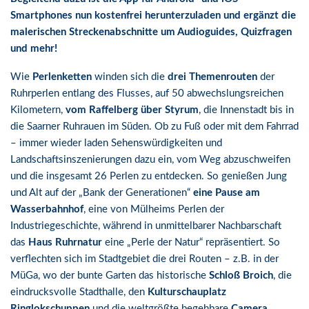
Smartphones nun kostenfrei herunterzuladen und ergänzt die
malerischen Streckenabschnitte um Audioguides, Quizfragen
und mehr!
Wie
Perlenketten
winden sich die
drei Themenrouten
der
Ruhrperlen entlang des Flusses, auf 50 abwechslungsreichen
Kilometern,
vom Raffelberg über Styrum
, die Innenstadt bis in
die Saarner Ruhrauen im Süden. Ob zu Fuß oder mit dem Fahrrad
– immer wieder laden Sehenswürdigkeiten und
Landschaftsinszenierungen dazu ein, vom Weg abzuschweifen
und die insgesamt 26 Perlen zu entdecken. So genießen Jung
und Alt auf der „Bank der Generationen“
eine Pause am
Wasserbahnhof
, eine von Mülheims Perlen der
Industriegeschichte, während in unmittelbarer Nachbarschaft
das
Haus Ruhrnatur
eine „Perle der Natur“ repräsentiert. So
verflechten sich im Stadtgebiet die drei Routen – z.B. in der
MüGa, wo der bunte Garten das historische
Schloß Broich
, die
eindrucksvolle Stadthalle, den
Kulturschauplatz
Ringlokschuppen
und die weltgrößte begehbare
Camera