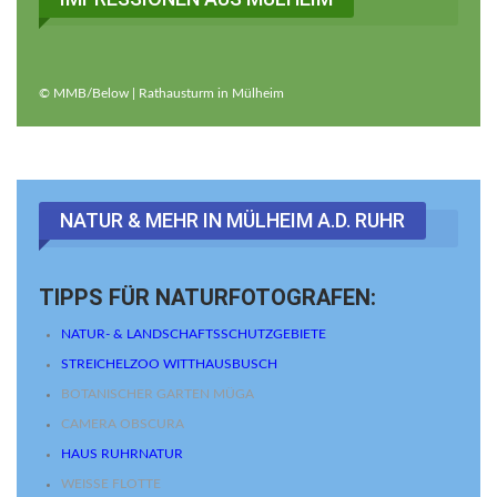
© MMB/Below | Rathausturm in Mülheim
NATUR & MEHR IN MÜLHEIM A.d. RUHR
TIPPS FÜR NATURFOTOGRAFEN:
NATUR- & LANDSCHAFTSSCHUTZGEBIETE
STREICHELZOO WITTHAUSBUSCH
BOTANISCHER GARTEN MÜGA
CAMERA OBSCURA
HAUS RUHRNATUR
WEISSE FLOTTE