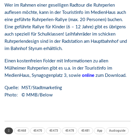
Wer im Rahmen einer geselligen Radtour die Ruhrperlen
auflesen möchte, kann in der Touristinfo im MedienHaus auch
eine geführte Ruhrperlen-Rallye (max. 20 Personen) buchen.
Eine geführte Rallye für Kinder (6 – 12 Jahre) gibt es übrigens
auch speziell für Schulklassen! Leihfahrräder im schicken
Ruhrperlendesign sind in der Radstation am Hauptbahnhof und
im Bahnhof Styrum erhältlich.
Einen kostenfreien Folder mit Informationen zu allen
Mülheimer Ruhrperlen gibt es u.a. in der Touristinfo im
MedienHaus, Synagogenplatz 3, sowie
online
zum Download.
Quelle: MST/Stadtmarketing
Photo: © MMB/Below
45468
45470
45473
45478
45481
App
Audioguide