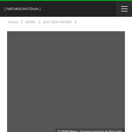
[ NATURSCHUTZruhr ]
Home
NEWS
AUS DEM REVIER
© MMB/Below | Sonnenuntergang am Ruhrwehr