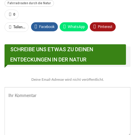
Fahrradrouten durch die Natur
0
Facebook
WhatsApp
Pinterest
Teilen...
Email
Linkedin
Telegram
SCHREIBE UNS ETWAS ZU DEINEN
Facebook Messenger
ENTDECKUNGEN IN DER NATUR
Deine Email-Adresse wird nicht veröffentlicht.