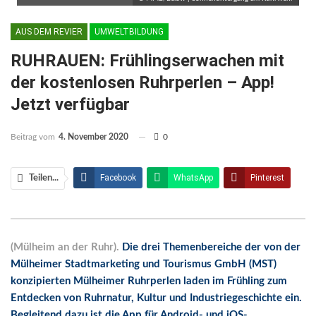
AUS DEM REVIER
UMWELTBILDUNG
RUHRAUEN: Frühlingserwachen mit
der kostenlosen Ruhrperlen – App!
Jetzt verfügbar
Beitrag vom
4. November 2020
0
Facebook
WhatsApp
Pinterest
Teilen...
Email
Linkedin
Telegram
Facebook Messenger
(Mülheim an der Ruhr).
Die drei Themenbereiche der von der
Mülheimer Stadtmarketing und Tourismus GmbH (MST)
konzipierten Mülheimer Ruhrperlen laden im Frühling zum
Entdecken von Ruhrnatur, Kultur und Industriegeschichte ein.
Begleitend dazu ist die App für Android- und iOS-