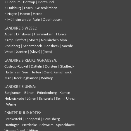
>
Bochum
|
Bottrop
|
Dortmund
>
Duisburg
|
Essen
|
Gelsenkirchen
>
Hagen
|
Hamm
|
Herne
>
Mülheim an der Ruhr
|
Oberhausen
LANDKREIS WESEL:
Alpen
|
Dinslaken
|
Hamminkeln
|
Hünxe
Kamp-Lintfort
|
Moers
|
Neukirchen-Vlyn
Rheinberg
|
Schermbeck
|
Sonsbeck
|
Voerde
Wesel |
Xanten
|
(Kleve)
|
(Rees)
LANDKREIS RECKLINGHAUSEN:
Castrop-Rauxel
|
Datteln
|
Dorsten
|
Gladbeck
Haltern am See
|
Herten
|
Oer-Erkenschwick
Marl
|
Recklinghausen
|
Waltrop
LANDKREIS UNNA:
Bergkamen
|
Bönen
|
Fröndenberg
|
Kamen
Holzwickede
|
Lünen
|
Schwerte
|
Selm
|
Unna
|
Werne
ENNEPE-RUHR-KREIS:
Breckerfeld
|
Ennepetal
|
Gevelsberg
Hattingen
|
Herdecke
|
Schwelm
|
Sprockhövel
Wetter (Ruhr)
|
Witten