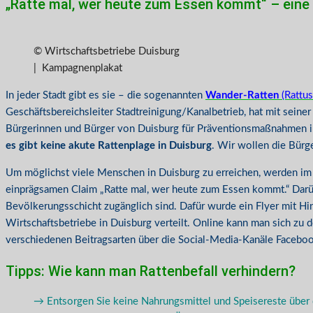
„Ratte mal, wer heute zum Essen kommt“ – eine
© Wirtschaftsbetriebe Duisburg
| Kampagnenplakat
In jeder Stadt gibt es sie – die sogenannten
Wander-Ratten
(Rattus
Geschäftsbereichsleiter Stadtreinigung/Kanalbetrieb, hat mit seine
Bürgerinnen und Bürger von Duisburg für Präventionsmaßnahmen im 
es gibt keine akute Rattenplage in Duisburg
. Wir wollen die Bürge
Um möglichst viele Menschen in Duisburg zu erreichen, werden im g
einprägsamen Claim „Ratte mal, wer heute zum Essen kommt.“ Darübe
Bevölkerungsschicht zugänglich sind. Dafür wurde ein Flyer mit Hi
Wirtschaftsbetriebe in Duisburg verteilt. Online kann man sich z
verschiedenen Beitragsarten über die Social-Media-Kanäle Facebook
Tipps: Wie kann man Rattenbefall verhindern?
→ Entsorgen Sie keine Nahrungsmittel und Speisereste über d