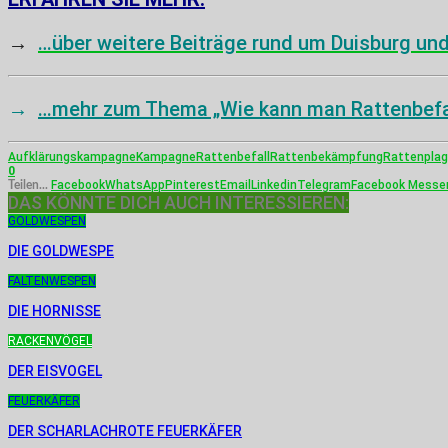
→
…über weitere Beiträge rund um Duisburg u
→
…mehr zum Thema „Wie kann man Rattenbefal
Aufklärungskampagne
Kampagne
Rattenbefall
Rattenbekämpfung
Rattenpla
0
Facebook
WhatsApp
Pinterest
Email
Linkedin
Telegram
Facebook Messe
Teilen...
DAS KÖNNTE DICH AUCH INTERESSIEREN:
GOLDWESPEN
DIE GOLDWESPE
FALTENWESPEN
DIE HORNISSE
RACKENVÖGEL
DER EISVOGEL
FEUERKÄFER
DER SCHARLACHROTE FEUERKÄFER