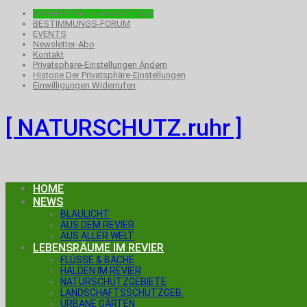
DONNERSTAG, 6.AUGUST 2026
BESTIMMUNGS-FORUM
EVENTS
Newsletter-Abo
Kontakt
Privatsphäre-Einstellungen Ändern
Historie Der Privatsphäre-Einstellungen
Einwilligungen Widerrufen
[ NATURSCHUTZ.ruhr ]
HOME
NEWS
BLAULICHT
AUS DEM REVIER
AUS ALLER WELT
LEBENSRÄUME IM REVIER
FLÜSSE & BÄCHE
HALDEN IM REVIER
NATURSCHUTZGEBIETE
LANDSCHAFTSSCHUTZGEB.
URBANE GÄRTEN