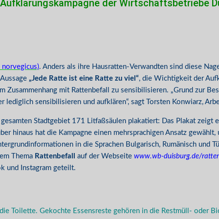
 Aufklärungskampagne der Wirtschaftsbetriebe D
 norvegicus)
. Anders als ihre Hausratten-Verwandten sind diese Nage
r Aussage
„Jede Ratte ist eine Ratte zu viel“
, die Wichtigkeit der Au
Zusammenhang mit Rattenbefall zu sensibilisieren. „Grund zur Beso
r lediglich sensibilisieren und aufklären“, sagt Torsten Konwiarz, Arb
esamten Stadtgebiet 171 Litfaßsäulen plakatiert: Das Plakat zeigt e
r hinaus hat die Kampagne einen mehrsprachigen Ansatz gewählt, um 
ntergrundinformationen in die Sprachen Bulgarisch, Rumänisch und T
u dem Thema
Rattenbefall
auf der Webseite
www.wb-duisburg.de/ratten
 und Instagram geteilt.
ie Toilette. Gekochte Essensreste gehören in die Restmüll- oder Bi