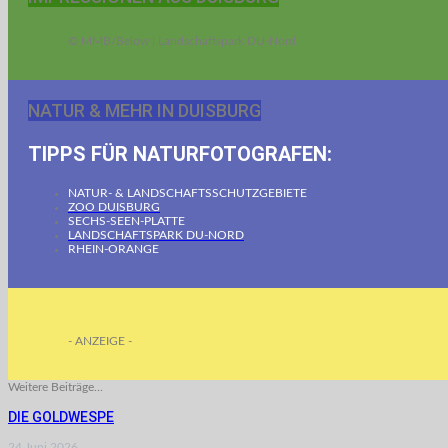
© MMB/Below | Landschaftspark DU-Nord
NATUR & MEHR IN DUISBURG
TIPPS FÜR NATURFOTOGRAFEN:
NATUR- & LANDSCHAFTSSCHUTZGEBIETE
ZOO DUISBURG
SECHS-SEEN-PLATTE
LANDSCHAFTSPARK DU-NORD
RHEIN-ORANGE
- ANZEIGE -
Weitere Beiträge...
DIE GOLDWESPE
24.Juni 2026