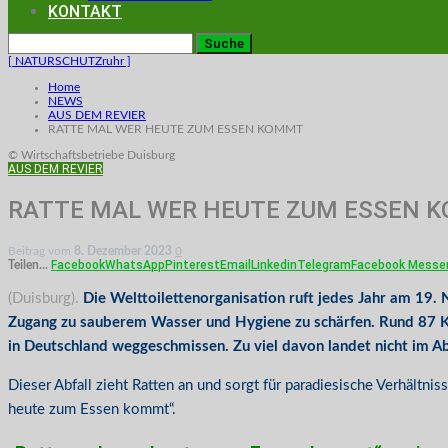
KONTAKT
[ NATURSCHUTZruhr ]
Home
NEWS
AUS DEM REVIER
RATTE MAL WER HEUTE ZUM ESSEN KOMMT
© Wirtschaftsbetriebe Duisburg
AUS DEM REVIER
RATTE MAL WER HEUTE ZUM ESSEN 
Beitrag vom
8. Dezember 2023
0
Facebook
WhatsApp
Pinterest
Email
Linkedin
Telegram
Facebook Messe
Teilen...
(Duisburg).
Die Welttoilettenorganisation ruft jedes Jahr am 19.
Zugang zu sauberem Wasser und Hygiene zu schärfen. Rund 87 Ki
in Deutschland weggeschmissen. Zu viel davon landet nicht im Abf
Dieser Abfall zieht Ratten an und sorgt für paradiesische Verhältn
heute zum Essen kommt“.