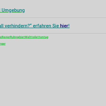
nd Umgebung
l verhindern?“ erfahren Sie
hier
!
ge
Revier
Ruhrgebiet
Welttoilettentag
nger