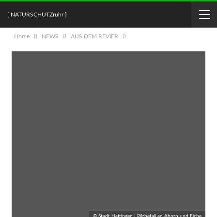
[ NATURSCHUTZruhr ]
Home
NEWS
AUS DEM REVIER
© Stadt Hattingen | Pilzbefall an Ahorn und Eiche