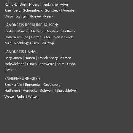
Kamp-Lintfort
|
Moers
|
Neukirchen-Vlyn
Rheinberg
|
Schermbeck
|
Sonsbeck
|
Voerde
Wesel |
Xanten
|
(Kleve)
|
(Rees)
LANDKREIS RECKLINGHAUSEN:
Castrop-Rauxel
|
Datteln
|
Dorsten
|
Gladbeck
Haltern am See
|
Herten
|
Oer-Erkenschwick
Marl
|
Recklinghausen
|
Waltrop
LANDKREIS UNNA:
Bergkamen
|
Bönen
|
Fröndenberg
|
Kamen
Holzwickede
|
Lünen
|
Schwerte
|
Selm
|
Unna
|
Werne
ENNEPE-RUHR-KREIS:
Breckerfeld
|
Ennepetal
|
Gevelsberg
Hattingen
|
Herdecke
|
Schwelm
|
Sprockhövel
Wetter (Ruhr)
|
Witten