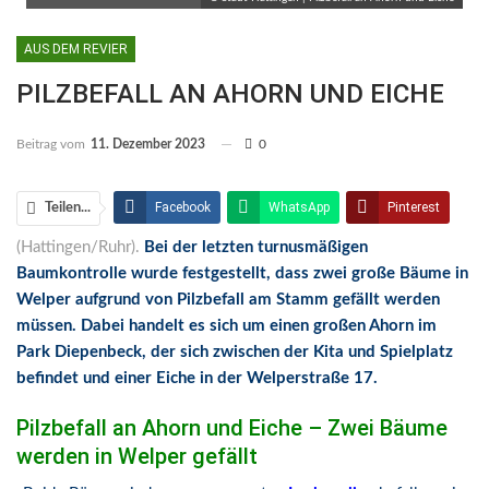
AUS DEM REVIER
PILZBEFALL AN AHORN UND EICHE
Beitrag vom
11. Dezember 2023
0
Facebook
WhatsApp
Pinterest
Teilen...
(Hattingen/Ruhr).
Bei der letzten turnusmäßigen
Email
Linkedin
Telegram
Baumkontrolle wurde festgestellt, dass zwei große Bäume in
Facebook Messenger
Welper aufgrund von Pilzbefall am Stamm gefällt werden
müssen. Dabei handelt es sich um einen großen Ahorn im
Park Diepenbeck, der sich zwischen der Kita und Spielplatz
befindet und einer Eiche in der Welperstraße 17.
Pilzbefall an Ahorn und Eiche – Zwei Bäume
werden in Welper gefällt