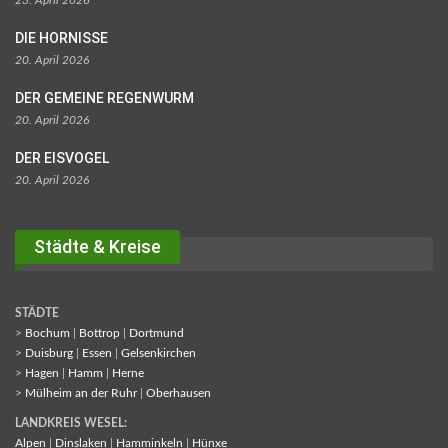
23. April 2026
DIE HORNISSE
20. April 2026
DER GEMEINE REGENWURM
20. April 2026
DER EISVOGEL
20. April 2026
Städte & Kreise
STÄDTE
>
Bochum
|
Bottrop
|
Dortmund
>
Duisburg
|
Essen
|
Gelsenkirchen
>
Hagen
|
Hamm
|
Herne
>
Mülheim an der Ruhr
|
Oberhausen
LANDKREIS WESEL:
Alpen
|
Dinslaken
|
Hamminkeln
|
Hünxe