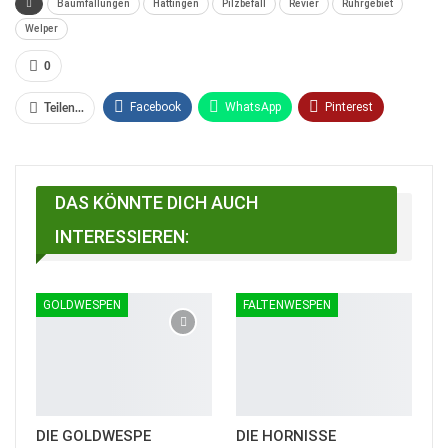
Baumfällungen
Hattingen
Pilzbefall
Revier
Ruhrgebiet
Welper
0
Facebook
WhatsApp
Pinterest
Teilen...
Email
Linkedin
Telegram
Facebook Messenger
DAS KÖNNTE DICH AUCH
INTERESSIEREN:
GOLDWESPEN
FALTENWESPEN
DIE GOLDWESPE
DIE HORNISSE