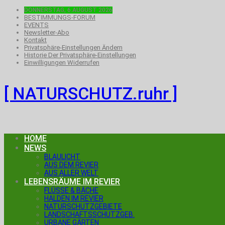
DONNERSTAG, 6.AUGUST 2026
BESTIMMUNGS-FORUM
EVENTS
Newsletter-Abo
Kontakt
Privatsphäre-Einstellungen Ändern
Historie Der Privatsphäre-Einstellungen
Einwilligungen Widerrufen
[ NATURSCHUTZ.ruhr ]
HOME
NEWS
BLAULICHT
AUS DEM REVIER
AUS ALLER WELT
LEBENSRÄUME IM REVIER
FLÜSSE & BÄCHE
HALDEN IM REVIER
NATURSCHUTZGEBIETE
LANDSCHAFTSSCHUTZGEB.
URBANE GÄRTEN