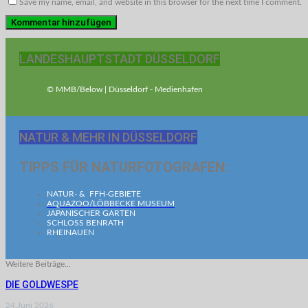
Save my name, email, and website in this browser for the next time I comment.
LANDESHAUPTSTADT DÜSSELDORF
© MMB/Below | Düsseldorf - Medienhafen
NATUR & MEHR IN DÜSSELDORF
TIPPS FÜR NATURFOTOGRAFEN:
NATUR- & FFH-GEBIETE
AQUAZOO/LÖBBECKE MUSEUM
JAPANISCHER GARTEN
SCHLOSS BENRATH
RHEINAUEN
Weitere Beiträge...
DIE GOLDWESPE
24.Juni 2026