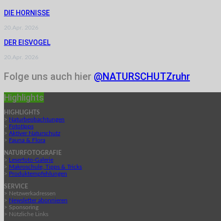
DIE HORNISSE
20.Apr. 2026
DER EISVOGEL
20.Apr. 2026
Folge uns auch hier
@NATURSCHUTZruhr
Highlights
HIGHLIGHTS
>
Naturbeobachtungen
>
Fototipps
>
Aktiver Naturschutz
>
Fauna & Flora
NATURFOTOGRAFIE
>
Leserfoto-Galerie
>
Makroschule, Tipps & Tricks
>
Produktempfehlungen
SERVICE
> Netzwerkadressen
>
Newsletter abonnieren
> Sponsoring
> Nützliche Links