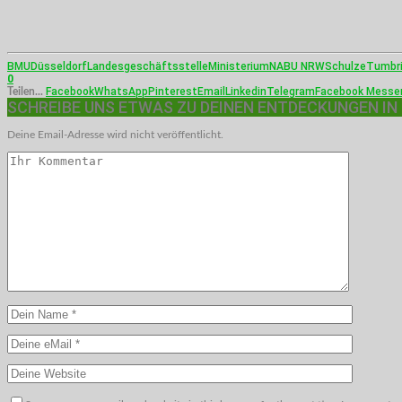
BMU
Düsseldorf
Landesgeschäftsstelle
Ministerium
NABU NRW
Schulze
Tumbr
0
Facebook
WhatsApp
Pinterest
Email
Linkedin
Telegram
Facebook Messe
Teilen...
SCHREIBE UNS ETWAS ZU DEINEN ENTDECKUNGEN IN
Deine Email-Adresse wird nicht veröffentlicht.