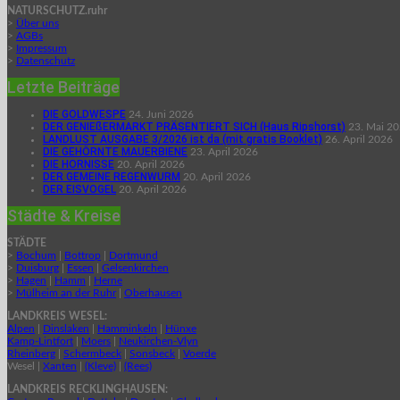
NATURSCHUTZ.ruhr
>
Über uns
>
AGBs
>
Impressum
>
Datenschutz
Letzte Beiträge
DIE GOLDWESPE
24. Juni 2026
DER GENIEßERMARKT PRÄSENTIERT SICH (Haus Ripshorst)
23. Mai 2
LANDLUST AUSGABE 3/2026 ist da (mit gratis Booklet)
26. April 2026
DIE GEHÖRNTE MAUERBIENE
23. April 2026
DIE HORNISSE
20. April 2026
DER GEMEINE REGENWURM
20. April 2026
DER EISVOGEL
20. April 2026
Städte & Kreise
STÄDTE
>
Bochum
|
Bottrop
|
Dortmund
>
Duisburg
|
Essen
|
Gelsenkirchen
>
Hagen
|
Hamm
|
Herne
>
Mülheim an der Ruhr
|
Oberhausen
LANDKREIS WESEL:
Alpen
|
Dinslaken
|
Hamminkeln
|
Hünxe
Kamp-Lintfort
|
Moers
|
Neukirchen-Vlyn
Rheinberg
|
Schermbeck
|
Sonsbeck
|
Voerde
Wesel |
Xanten
|
(Kleve)
|
(Rees)
LANDKREIS RECKLINGHAUSEN: