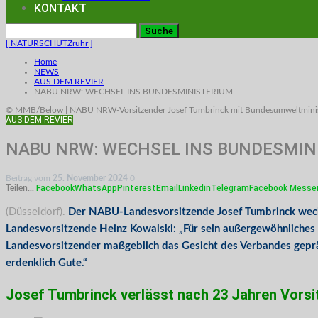
KONTAKT
[ NATURSCHUTZruhr ]
Home
NEWS
AUS DEM REVIER
NABU NRW: WECHSEL INS BUNDESMINISTERIUM
© MMB/Below | NABU NRW-Vorsitzender Josef Tumbrinck mit Bundesumweltministeri
AUS DEM REVIER
NABU NRW: WECHSEL INS BUNDESMIN
Beitrag vom
25. November 2024
0
Facebook
WhatsApp
Pinterest
Email
Linkedin
Telegram
Facebook Messe
Teilen...
(Düsseldorf).
Der NABU-Landesvorsitzende Josef Tumbrinck wech
Landesvorsitzende Heinz Kowalski: „Für sein außergewöhnliches
Landesvorsitzender maßgeblich das Gesicht des Verbandes gepräg
erdenklich Gute.“
Josef Tumbrinck verlässt nach 23 Jahren Vor