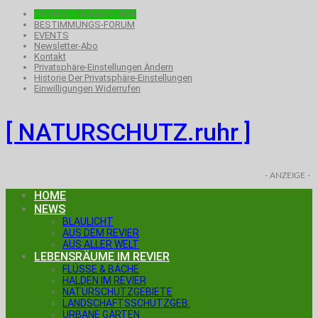
FREITAG, 7.AUGUST 2026
BESTIMMUNGS-FORUM
EVENTS
Newsletter-Abo
Kontakt
Privatsphäre-Einstellungen Ändern
Historie Der Privatsphäre-Einstellungen
Einwilligungen Widerrufen
[ NATURSCHUTZ.ruhr ]
- ANZEIGE -
HOME
NEWS
BLAULICHT
AUS DEM REVIER
AUS ALLER WELT
LEBENSRÄUME IM REVIER
FLÜSSE & BÄCHE
HALDEN IM REVIER
NATURSCHUTZGEBIETE
LANDSCHAFTSSCHUTZGEB.
URBANE GÄRTEN