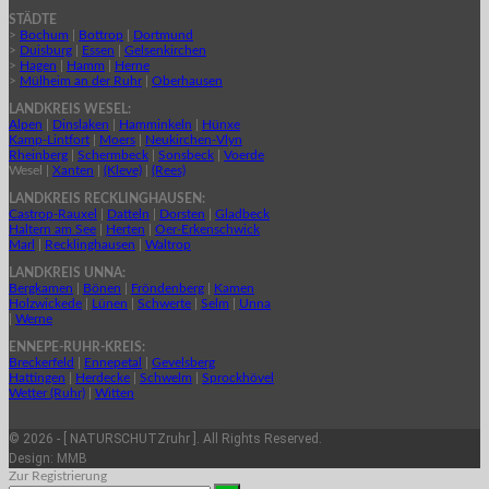
STÄDTE
>
Bochum
|
Bottrop
|
Dortmund
>
Duisburg
|
Essen
|
Gelsenkirchen
>
Hagen
|
Hamm
|
Herne
>
Mülheim an der Ruhr
|
Oberhausen
LANDKREIS WESEL:
Alpen
|
Dinslaken
|
Hamminkeln
|
Hünxe
Kamp-Lintfort
|
Moers
|
Neukirchen-Vlyn
Rheinberg
|
Schermbeck
|
Sonsbeck
|
Voerde
Wesel |
Xanten
|
(Kleve)
|
(Rees)
LANDKREIS RECKLINGHAUSEN:
Castrop-Rauxel
|
Datteln
|
Dorsten
|
Gladbeck
Haltern am See
|
Herten
|
Oer-Erkenschwick
Marl
|
Recklinghausen
|
Waltrop
LANDKREIS UNNA:
Bergkamen
|
Bönen
|
Fröndenberg
|
Kamen
Holzwickede
|
Lünen
|
Schwerte
|
Selm
|
Unna
|
Werne
ENNEPE-RUHR-KREIS:
Breckerfeld
|
Ennepetal
|
Gevelsberg
Hattingen
|
Herdecke
|
Schwelm
|
Sprockhövel
Wetter (Ruhr)
|
Witten
© 2026 - [ NATURSCHUTZruhr ]. All Rights Reserved.
Design:
MMB
Zur Registrierung