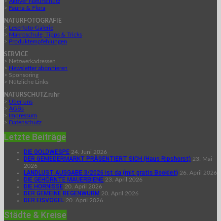
>
Aktiver Naturschutz
>
Fauna & Flora
NATURFOTOGRAFIE
>
Leserfoto-Galerie
>
Makroschule, Tipps & Tricks
>
Produktempfehlungen
SERVICE
> Netzwerkadressen
>
Newsletter abonnieren
> Sponsoring
> Nützliche Links
NATURSCHUTZ.ruhr
>
Über uns
>
AGBs
>
Impressum
>
Datenschutz
Letzte Beiträge
DIE GOLDWESPE
24. Juni 2026
DER GENIEßERMARKT PRÄSENTIERT SICH (Haus Ripshorst)
23. Mai
2026
LANDLUST AUSGABE 3/2026 ist da (mit gratis Booklet)
26. April 2026
DIE GEHÖRNTE MAUERBIENE
23. April 2026
DIE HORNISSE
20. April 2026
DER GEMEINE REGENWURM
20. April 2026
DER EISVOGEL
20. April 2026
Städte & Kreise