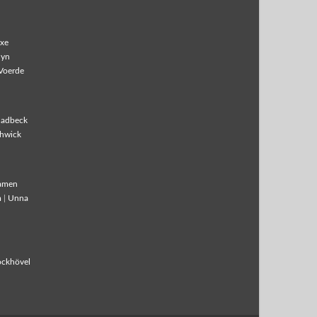
xe
lyn
Voerde
ladbeck
hwick
amen
m
|
Unna
ockhövel