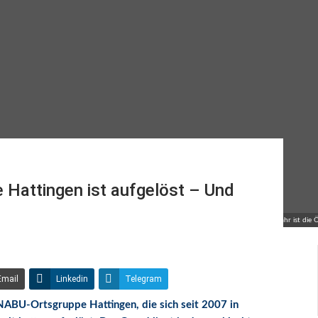
attingen ist aufgelöst – Und
© Griesohn-Pflieger/Naturschutz Hattingen | Jedes Jahr ist die
Email
Linkedin
Telegram
 NABU-Ortsgruppe Hattingen, die sich seit 2007 in