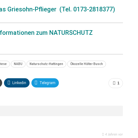
s Griesohn-Pflieger (Tel. 0173-2818377)
r Informationen zum NATURSCHUTZ
iese
NABU
Naturschutz-Hattingen
Ökozelle Hölter Busch
Linkedin
Telegram
1
4 Jahren vor