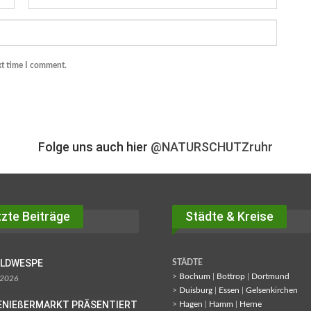
xt time I comment.
Folge uns auch hier
@NATURSCHUTZruhr
zte Beiträge
Städte & Kreise
OLDWESPE
STÄDTE
>
Bochum
|
Bottrop
|
Dortmund
 2026
>
Duisburg
|
Essen
|
Gelsenkirchen
ENIEßERMARKT PRÄSENTIERT
>
Hagen
|
Hamm
|
Herne