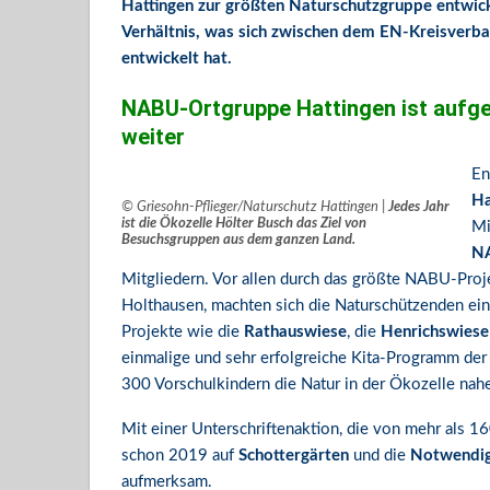
Hattingen zur größten Naturschutzgruppe entwicke
Verhältnis, was sich zwischen dem EN-Kreisverba
entwickelt hat.
NABU-Ortgruppe Hattingen ist aufge
weiter
En
Ha
© Griesohn-Pflieger/Naturschutz Hattingen |
Jedes Jahr
ist die Ökozelle Hölter Busch das Ziel von
Mi
Besuchsgruppen aus dem ganzen Land.
NA
Mitgliedern. Vor allen durch das größte NABU-Proje
Holthausen, machten sich die Naturschützenden ei
Projekte wie die
Rathauswiese
, die
Henrichswiese
einmalige und sehr erfolgreiche Kita-Programm der 
300 Vorschulkindern die Natur in der Ökozelle nah
Mit einer Unterschriftenaktion, die von mehr als
schon 2019 auf
Schottergärten
und die
Notwendig
aufmerksam.