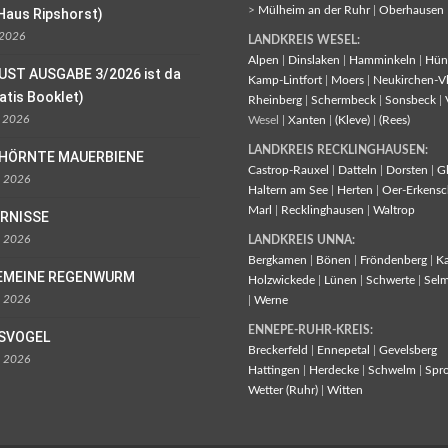
>
Mülheim an der Ruhr
|
Oberhausen
Haus Ripshorst)
 2026
LANDKREIS WESEL:
Alpen
|
Dinslaken
|
Hamminkeln
|
Hün
UST AUSGABE 3/2026 ist da
Kamp-Lintfort
|
Moers
|
Neukirchen-V
ratis Booklet)
Rheinberg
|
Schermbeck
|
Sonsbeck
|
l 2026
Wesel |
Xanten
|
(Kleve)
|
(Rees)
LANDKREIS RECKLINGHAUSEN:
EHÖRNTE MAUERBIENE
Castrop-Rauxel
|
Datteln
|
Dorsten
|
G
l 2026
Haltern am See
|
Herten
|
Oer-Erkensc
Marl
|
Recklinghausen
|
Waltrop
ORNISSE
l 2026
LANDKREIS UNNA:
Bergkamen
|
Bönen
|
Fröndenberg
|
K
EMEINE REGENWURM
Holzwickede
|
Lünen
|
Schwerte
|
Sel
l 2026
|
Werne
ENNEPE-RUHR-KREIS:
ISVOGEL
Breckerfeld
|
Ennepetal
|
Gevelsberg
l 2026
Hattingen
|
Herdecke
|
Schwelm
|
Spr
Wetter (Ruhr)
|
Witten