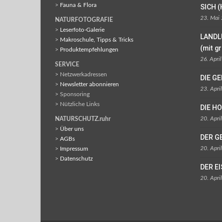
>
Fauna & Flora
SICH (
23. Mai
NATURFOTOGRAFIE
>
Leserfoto-Galerie
LANDL
>
Makroschule, Tipps & Tricks
(mit g
>
Produktempfehlungen
26. Apri
SERVICE
> Netzwerkadressen
DIE G
>
Newsletter abonnieren
23. Apri
> Sponsoring
> Nützliche Links
DIE H
20. Apri
NATURSCHUTZ.ruhr
>
Über uns
DER G
>
AGBs
20. Apri
>
Impressum
>
Datenschutz
DER E
20. Apri