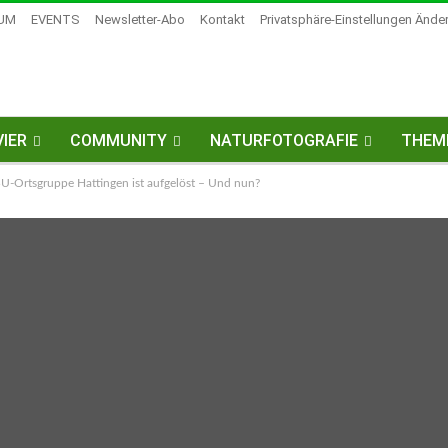
UM
EVENTS
Newsletter-Abo
Kontakt
Privatsphäre-Einstellungen Ände
IER
COMMUNITY
NATURFOTOGRAFIE
THEM
Ortsgruppe Hattingen ist aufgelöst – Und nun?