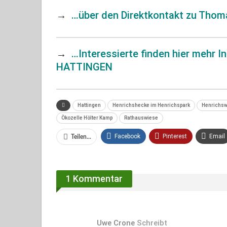
→
…über den Direktkontakt zu Thoma
→
…Interessierte finden hier meh
HATTINGEN
Hattingen
Henrichshecke im Henrichspark
Henrichsw
Ökozelle Hölter Kamp
Rathauswiese
Facebook
Pinterest
Email
Teilen...
Facebook Messenger
1 Kommentar
Uwe Crone
Schreibt