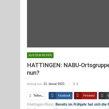
AUS DEM REVIER
HATTINGEN: NABU-Ortsgruppe H
nun?
Beitrag vom
21. Januar 2023
1
Facebook
Pinterest
Teilen...
(Hattingen/Ruhr).
Bereits im Frühjahr hat sich die
Facebook Messenger