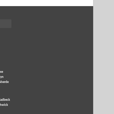
xe
lyn
Voerde
ladbeck
chwick