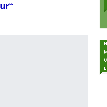
ur“
N
M
L