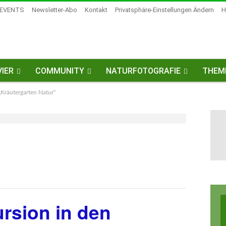
EVENTS
Newsletter-Abo
Kontakt
Privatsphäre-Einstellungen Ändern
H
IER
COMMUNITY
NATURFOTOGRAFIE
THEM
„Kräutergarten Natur“
rsion in den