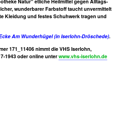
otheke Natur“
etliche Heilmittel gegen Alltags-
cher, wunderbarer Farbstoff taucht unvermittelt
te Kleidung und festes Schuhwerk tragen und
Ecke Am Wunderhügel (in Iserlohn-Dröschede)
.
mer 171_11406
nimmt die
VHS Iserlohn,
17-1943
oder online unter
www.vhs-iserlohn.de