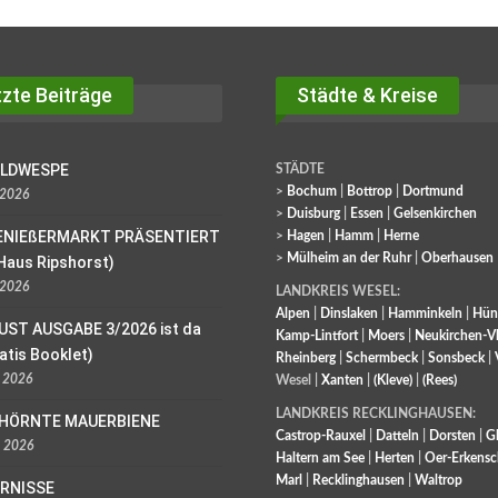
zte Beiträge
Städte & Kreise
OLDWESPE
STÄDTE
>
Bochum
|
Bottrop
|
Dortmund
 2026
>
Duisburg
|
Essen
|
Gelsenkirchen
ENIEßERMARKT PRÄSENTIERT
>
Hagen
|
Hamm
|
Herne
>
Mülheim an der Ruhr
|
Oberhausen
Haus Ripshorst)
 2026
LANDKREIS WESEL:
Alpen
|
Dinslaken
|
Hamminkeln
|
Hün
UST AUSGABE 3/2026 ist da
Kamp-Lintfort
|
Moers
|
Neukirchen-V
ratis Booklet)
Rheinberg
|
Schermbeck
|
Sonsbeck
|
l 2026
Wesel |
Xanten
|
(Kleve)
|
(Rees)
LANDKREIS RECKLINGHAUSEN:
EHÖRNTE MAUERBIENE
Castrop-Rauxel
|
Datteln
|
Dorsten
|
G
l 2026
Haltern am See
|
Herten
|
Oer-Erkens
Marl
|
Recklinghausen
|
Waltrop
ORNISSE