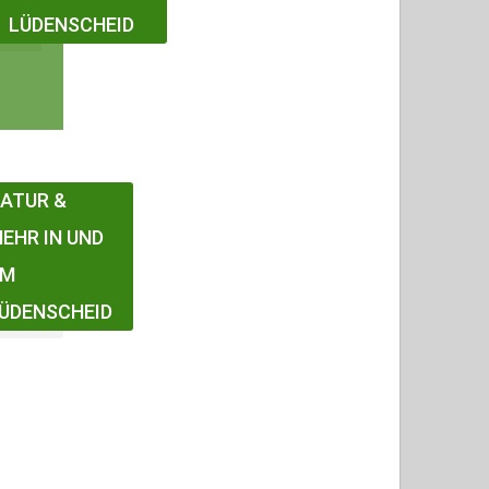
LÜDENSCHEID
ATUR &
EHR IN UND
UM
ÜDENSCHEID