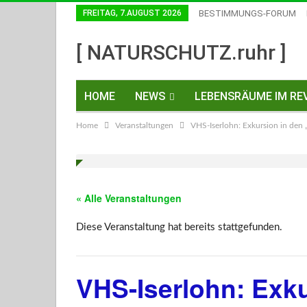
FREITAG, 7.AUGUST 2026
BESTIMMUNGS-FORUM
Einwilligungen Widerrufen
[ NATURSCHUTZ.ruhr ]
HOME
NEWS
LEBENSRÄUME IM REV
Home
Veranstaltungen
VHS-Iserlohn: Exkursion in den 
KONTAKT
« Alle Veranstaltungen
Diese Veranstaltung hat bereits stattgefunden.
VHS-Iserlohn: Exku