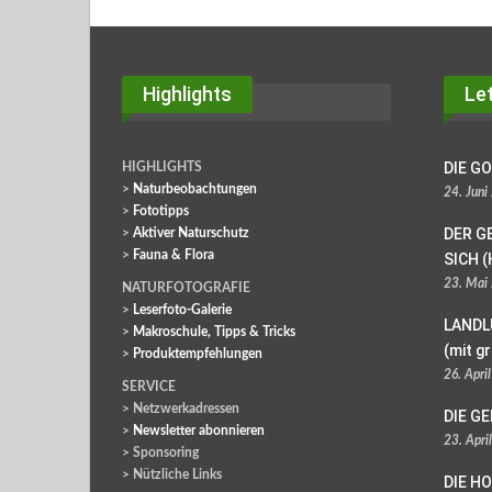
Highlights
Let
DIE G
HIGHLIGHTS
>
Naturbeobachtungen
24. Juni
>
Fototipps
DER G
>
Aktiver Naturschutz
>
Fauna & Flora
SICH (
23. Mai
NATURFOTOGRAFIE
>
Leserfoto-Galerie
LANDL
>
Makroschule, Tipps & Tricks
(mit g
>
Produktempfehlungen
26. Apri
SERVICE
> Netzwerkadressen
DIE G
>
Newsletter abonnieren
23. Apri
> Sponsoring
> Nützliche Links
DIE H