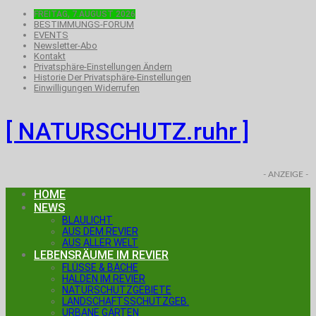
FREITAG, 7.AUGUST 2026
BESTIMMUNGS-FORUM
EVENTS
Newsletter-Abo
Kontakt
Privatsphäre-Einstellungen Ändern
Historie Der Privatsphäre-Einstellungen
Einwilligungen Widerrufen
[ NATURSCHUTZ.ruhr ]
- ANZEIGE -
HOME
NEWS
BLAULICHT
AUS DEM REVIER
AUS ALLER WELT
LEBENSRÄUME IM REVIER
FLÜSSE & BÄCHE
HALDEN IM REVIER
NATURSCHUTZGEBIETE
LANDSCHAFTSSCHUTZGEB.
URBANE GÄRTEN