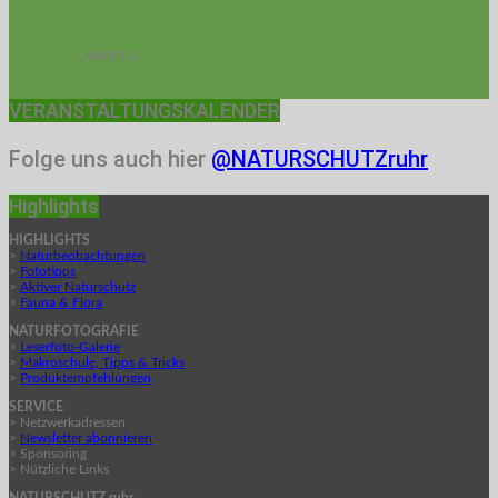
- ANZEIGE -
VERANSTALTUNGSKALENDER
Folge uns auch hier
@NATURSCHUTZruhr
Highlights
HIGHLIGHTS
>
Naturbeobachtungen
>
Fototipps
>
Aktiver Naturschutz
>
Fauna & Flora
NATURFOTOGRAFIE
>
Leserfoto-Galerie
>
Makroschule, Tipps & Tricks
>
Produktempfehlungen
SERVICE
> Netzwerkadressen
>
Newsletter abonnieren
> Sponsoring
> Nützliche Links