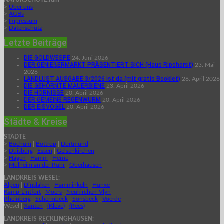
NATURSCHUTZ.ruhr
>
Über uns
>
AGBs
>
Impressum
>
Datenschutz
Letzte Beiträge
DIE GOLDWESPE
24. Juni 2026
DER GENIEßERMARKT PRÄSENTIERT SICH (Haus Ripshorst)
23. Mai
2026
LANDLUST AUSGABE 3/2026 ist da (mit gratis Booklet)
26. April 2026
DIE GEHÖRNTE MAUERBIENE
23. April 2026
DIE HORNISSE
20. April 2026
DER GEMEINE REGENWURM
20. April 2026
DER EISVOGEL
20. April 2026
Städte & Kreise
STÄDTE
>
Bochum
|
Bottrop
|
Dortmund
>
Duisburg
|
Essen
|
Gelsenkirchen
>
Hagen
|
Hamm
|
Herne
>
Mülheim an der Ruhr
|
Oberhausen
LANDKREIS WESEL:
Alpen
|
Dinslaken
|
Hamminkeln
|
Hünxe
Kamp-Lintfort
|
Moers
|
Neukirchen-Vlyn
Rheinberg
|
Schermbeck
|
Sonsbeck
|
Voerde
Wesel |
Xanten
|
(Kleve)
|
(Rees)
LANDKREIS RECKLINGHAUSEN: