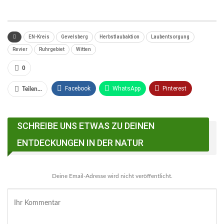
EN-Kreis
Gevelsberg
Herbstlaubaktion
Laubentsorgung
Revier
Ruhrgebiet
Witten
0
Facebook
WhatsApp
Pinterest
Teilen...
Email
Linkedin
Telegram
SCHREIBE UNS ETWAS ZU DEINEN
Facebook Messenger
ENTDECKUNGEN IN DER NATUR
Deine Email-Adresse wird nicht veröffentlicht.