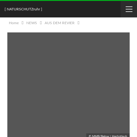
[ NATURSCHUTZruhr ]
Home
NEWS
AUS DEM REVIER
© MMB/Below | Herbstlaub