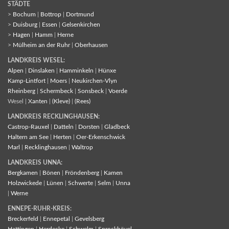
STÄDTE
>
Bochum
|
Bottrop
|
Dortmund
>
Duisburg
|
Essen
|
Gelsenkirchen
>
Hagen
|
Hamm
|
Herne
>
Mülheim an der Ruhr
|
Oberhausen
LANDKREIS WESEL:
Alpen
|
Dinslaken
|
Hamminkeln
|
Hünxe
Kamp-Lintfort
|
Moers
|
Neukirchen-Vlyn
Rheinberg
|
Schermbeck
|
Sonsbeck
|
Voerde
Wesel |
Xanten
|
(Kleve)
|
(Rees)
LANDKREIS RECKLINGHAUSEN:
Castrop-Rauxel
|
Datteln
|
Dorsten
|
Gladbeck
Haltern am See
|
Herten
|
Oer-Erkenschwick
Marl
|
Recklinghausen
|
Waltrop
LANDKREIS UNNA:
Bergkamen
|
Bönen
|
Fröndenberg
|
Kamen
Holzwickede
|
Lünen
|
Schwerte
|
Selm
|
Unna
|
Werne
ENNEPE-RUHR-KREIS:
Breckerfeld
|
Ennepetal
|
Gevelsberg
Hattingen
|
Herdecke
|
Schwelm
|
Sprockhövel