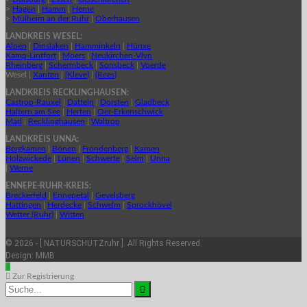
>
Hagen
|
Hamm
|
Herne
>
Mülheim an der Ruhr
|
Oberhausen
LANDKREIS WESEL:
Alpen
|
Dinslaken
|
Hamminkeln
|
Hünxe
Kamp-Lintfort
|
Moers
|
Neukirchen-Vlyn
Rheinberg
|
Schermbeck
|
Sonsbeck
|
Voerde
Wesel |
Xanten
|
(Kleve)
|
(Rees)
LANDKREIS RECKLINGHAUSEN:
Castrop-Rauxel
|
Datteln
|
Dorsten
|
Gladbeck
Haltern am See
|
Herten
|
Oer-Erkenschwick
Marl
|
Recklinghausen
|
Waltrop
LANDKREIS UNNA:
Bergkamen
|
Bönen
|
Fröndenberg
|
Kamen
Holzwickede
|
Lünen
|
Schwerte
|
Selm
|
Unna
|
Werne
ENNEPE-RUHR-KREIS:
Breckerfeld
|
Ennepetal
|
Gevelsberg
Hattingen
|
Herdecke
|
Schwelm
|
Sprockhövel
Wetter (Ruhr)
|
Witten
© 2026 - [ NATURSCHUTZruhr ]. All Rights Reserved.
Design:
MMB
Zur Registrierung