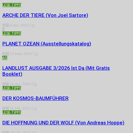
LESE-TIPPS
ARCHE DER TIERE (von Joel Sartore)
NSR
6.Apr. 2022
0
LESE-TIPPS
PLANET OZEAN (Ausstellungskatalog)
NSR
15.März 2024
0
AD
LANDLUST AUSGABE 3/2026 Ist Da (mit Gratis
Booklet)
NSR
26.Apr. 2026
0
LESE-TIPPS
DER KOSMOS-BAUMFÜHRER
NSR
21.Feb. 2023
0
LESE-TIPPS
DIE HOFFNUNG UND DER WOLF (von Andreas Hoppe)
NSR
19.Okt. 2021
0