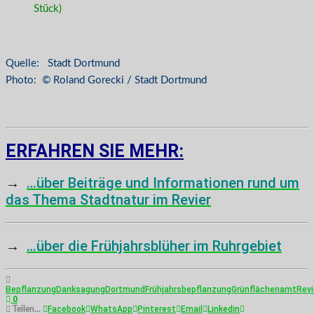
Stück)
Quelle: Stadt Dortmund
Photo: © Roland Gorecki / Stadt Dortmund
ERFAHREN SIE MEHR:
→
…über Beiträge und Informationen rund um
das Thema Stadtnatur im Revier
→
…über die Frühjahrsblüher im Ruhrgebiet
Bepflanzung
Danksagung
Dortmund
Frühjahrsbepflanzung
Grünflächenamt
Revi
0
Facebook
WhatsApp
Pinterest
Email
Linkedin
Teilen...