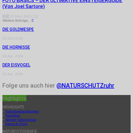
FOTO BASICS – DER ULTIMATIVE EINSTEIGERGUIDE
(von Joel Sartore)
NSR
25.März 2021
0
Weitere Beiträge...
DIE GOLDWESPE
24.Juni 2026
DIE HORNISSE
20.Apr. 2026
DER EISVOGEL
20.Apr. 2026
Folge uns auch hier
@NATURSCHUTZruhr
Highlights
HIGHLIGHTS
>
Naturbeobachtungen
>
Fototipps
>
Aktiver Naturschutz
>
Fauna & Flora
NATURFOTOGRAFIE