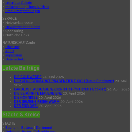
>
Leserfoto-Galerie
>
Makroschule, Tipps & Tricks
>
Produktempfehlungen
SERVICE
> Netzwerkadressen
>
Newsletter abonnieren
> Sponsoring
> Nützliche Links
NATURSCHUTZ.ruhr
>
Über uns
>
AGBs
>
Impressum
>
Datenschutz
Letzte Beiträge
DIE GOLDWESPE
24. Juni 2026
DER GENIEßERMARKT PRÄSENTIERT SICH (Haus Ripshorst)
23. Mai
2026
LANDLUST AUSGABE 3/2026 ist da (mit gratis Booklet)
26. April 2026
DIE GEHÖRNTE MAUERBIENE
23. April 2026
DIE HORNISSE
20. April 2026
DER GEMEINE REGENWURM
20. April 2026
DER EISVOGEL
20. April 2026
Städte & Kreise
STÄDTE
>
Bochum
|
Bottrop
|
Dortmund
>
Duisburg
|
Essen
|
Gelsenkirchen