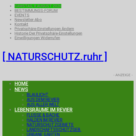
SAMSTAG, 8.AUGUST 2026
BESTIMMUNGS-FORUM
EVENTS
Newsletter-Abo
Kontakt
Privatsphäre-Einstellungen Ändern
Historie Der Privatsphäre-Einstellungen
Einwilligungen Widerrufen
[ NATURSCHUTZ.ruhr ]
- ANZEIGE -
HOME
NEWS
BLAULICHT
AUS DEM REVIER
AUS ALLER WELT
LEBENSRÄUME IM REVIER
FLÜSSE & BÄCHE
HALDEN IM REVIER
NATURSCHUTZGEBIETE
LANDSCHAFTSSCHUTZGEB.
URBANE GÄRTEN