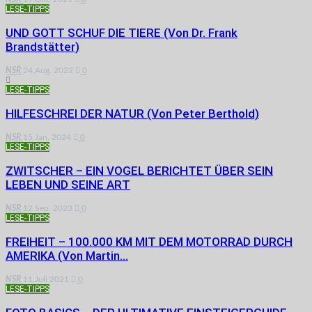
LESE-TIPPS
UND GOTT SCHUF DIE TIERE (von Dr. Frank
Brandstätter)
NSR
24.Aug. 2022
0
LESE-TIPPS
HILFESCHREI DER NATUR (von Peter Berthold)
NSR
15.Jan. 2024
0
LESE-TIPPS
ZWITSCHER – EIN VOGEL BERICHTET ÜBER SEIN
LEBEN UND SEINE ART
NSR
12.Sep. 2023
0
LESE-TIPPS
FREIHEIT – 100.000 KM MIT DEM MOTORRAD DURCH
AMERIKA (von Martin…
NSR
11.Juli 2021
0
LESE-TIPPS