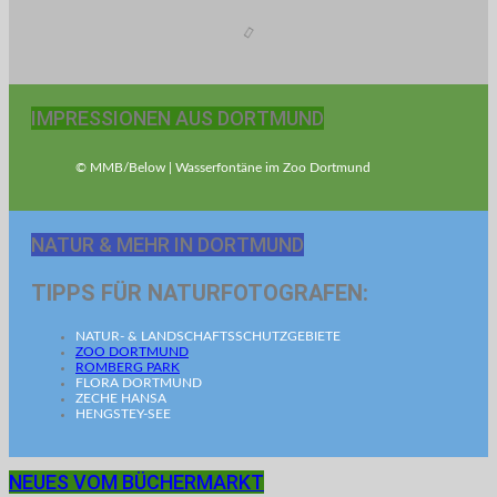
IMPRESSIONEN AUS DORTMUND
© MMB/Below | Wasserfontäne im Zoo Dortmund
NATUR & MEHR IN DORTMUND
TIPPS FÜR NATURFOTOGRAFEN:
NATUR- & LANDSCHAFTSSCHUTZGEBIETE
ZOO DORTMUND
ROMBERG PARK
FLORA DORTMUND
ZECHE HANSA
HENGSTEY-SEE
NEUES VOM BÜCHERMARKT